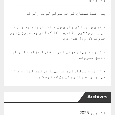
په افغانستان کې تر ټولو لویه زلزله
د غزې چارواکي وايي چې د اسراییلو په برید
کې په روغتون باندې د ۱۵ کسانو په ګډون څلور
خبریالان وژل شوي دي
د کلیو د بیارغونې اوپراختیا وزارت لنډ او
دقیق خبرونه!
د ۱۰ زره میګاواټه برېښنا تولید لپاره د ۱۰
میلیارده ډالرو تړون لاسلیک شو
Archives
اکتوبر 2025