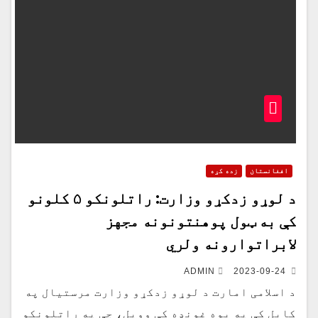
افغانستان
زده کړه
د لوړو زدکړو وزارت: راتلونکو ۵ کلونو
کې به ټول پوهنتونونه مجهز
لابراتوارونه ولري
ADMIN
2023-09-24
د اسلامی امارت د لوړو زدکړو وزارت مرستیال په
کابل کې په یوه غونډه کې وویل، چې په راتلونکو