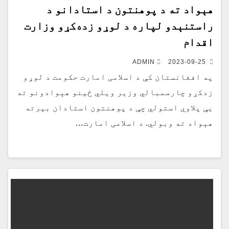
هېواد ته د پوهنتون د استادانو د
راستنېدو لپاره د لوړ‌و زده‌کړو وزارت
اقدام
ADMIN
2023-09-25
په افغانستان کې د اسلامی امارت حکومت د لوړو
زدکړو چارسمبالي وزیر ویلي ځینو هېوادونو ته
یې پلاوي استولي چې د پوهنتون استادان بېرته
هېواد ته وبولي. د اسلامی امارت…