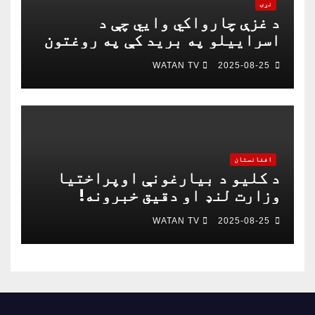
نړۍ
د غزې چارواکي وايي چې د
اسراییلو په برید کې په روغتون
باندې د ۱۵ کسانو په ګډون څلور
WATAN TV
2025-08-25
خبریالان وژل شوي دي
افغانستان
د کلیو د بیارغونې اوپراختیا
وزارت لنډ او دقیق خبرونه!
WATAN TV
2025-08-25