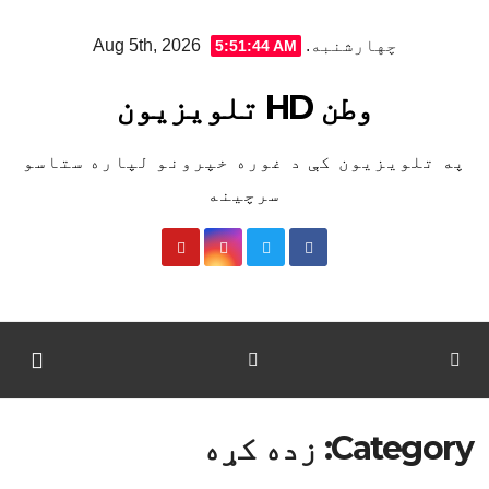
Ski
چهارشنبه. Aug 5th, 2026
5:51:45 AM
t
conten
وطن HD تلویزیون
په تلویزیون کې د غوره خپرونو لپاره ستاسو
سرچینه
Category:
زده کړه