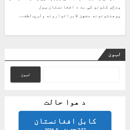
پنځو کلونو کې به د افغانستان ټول
پوهنتونونه مجهز لابراتوارونه ولري.لطف…
لټون
لټون
د هوا حالت
کابل افغانستان