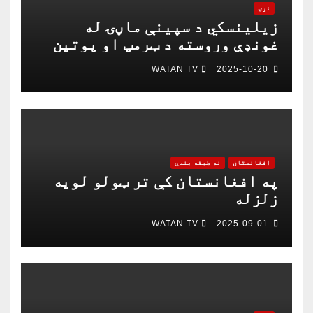
نړۍ
زیلینسکي د سپینې ماڼۍ له
غونډې وروسته د ټرمپ او پوتین
په خبرو اترو کې د ګډون لپاره
WATAN TV
2025-10-20
چمتو دی
افغانستان
نه طبقه بندي
په افغانستان کې تر ټولو لویه
زلزله
WATAN TV
2025-09-01