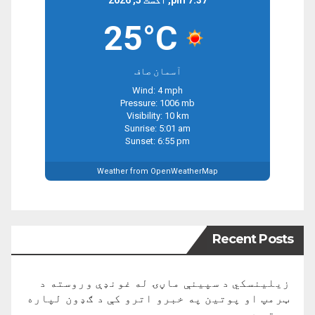
7:37 pm, اگست 5, 2026
25°C
آسمان صاف
Wind: 4 mph
Pressure: 1006 mb
Visibility: 10 km
Sunrise: 5:01 am
Sunset: 6:55 pm
Weather from OpenWeatherMap
Recent Posts
زیلینسکي د سپینې ماڼۍ له غونډې وروسته د
ټرمپ او پوتین په خبرو اترو کې د ګډون لپاره
چمتو دی