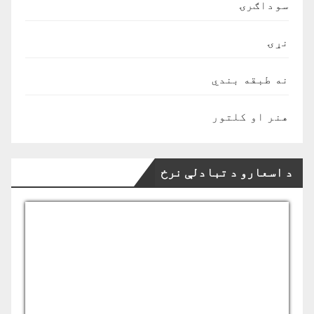
سوداګرۍ
نړۍ
نه طبقه بندي
هنر او کلتور
د اسعارو د تبادلې نرخ