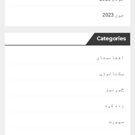
جون 2023
Categories
افغانستان
ټکنالوژي
څیړنیز
زده کړه
سپورت