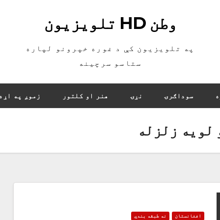
وطن HD تلویزیون
په تلویزیون کې د غوره خپرونو لپاره
ستاسو سرچینه
ه
سوداګرۍ
نړۍ
هنر او کلتور
زموږ په اړه
 لویه زلزله
افغانستان
نه طبقه بندي