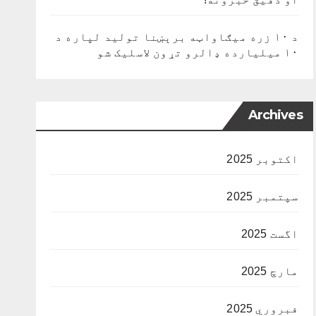
د ۱۰ زره میګاواټه برېښنا تولید لپاره د
۱۰ میلیارده ډالرو تړون لاسلیک شو
Archives
اکتوبر 2025
سپتمبر 2025
اگست 2025
مارچ 2025
فبروري 2025