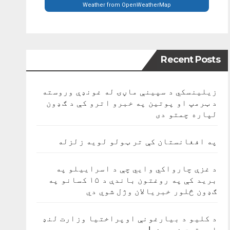
Weather from OpenWeatherMap
Recent Posts
زیلینسکي د سپینې ماڼۍ له غونډې وروسته
د ټرمپ او پوتین په خبرو اترو کې د ګډون
لپاره چمتو دی
په افغانستان کې تر ټولو لویه زلزله
د غزې چارواکي وايي چې د اسراییلو په
برید کې په روغتون باندې د ۱۵ کسانو په
ګډون څلور خبریالان وژل شوي دي
د کلیو د بیارغونې اوپراختیا وزارت لنډ
او دقیق خبرونه!