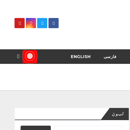
فارسی
ENGLISH
لټون