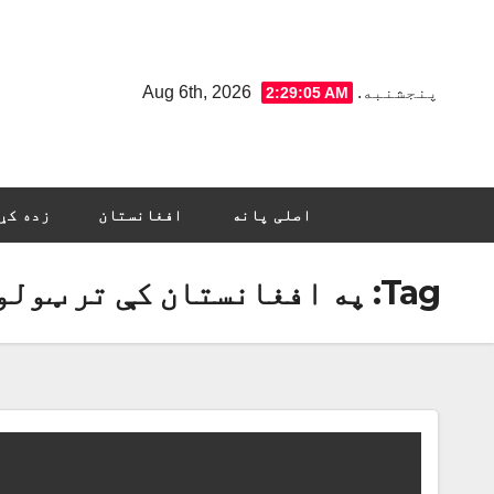
Ski
t
conten
پنجشنبه. Aug 6th, 2026
2:29:06 AM
اصلی پانه
افغانستان
زده کړ
Tag:
په افغانستان کې تر ټولو