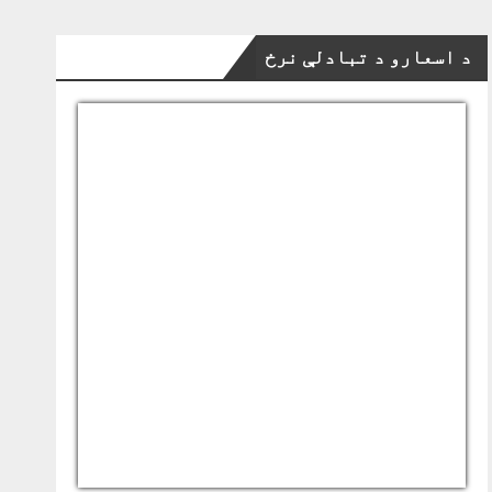
د اسعارو د تبادلې نرخ
USD/AFN
Currency.Wiki