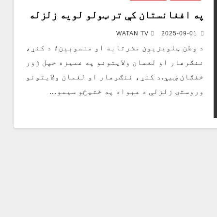
په افغانستان کې تر ټولو لویه زلزله
WATAN TV
2025-09-01
د وطن ټلویزیون مشرتابه او منسوبین؛ د کنړ،
ننګرهار او لغمان ولایتونو په غمیزه خپل ژور
خفګان ښیي.د کنړ، ننګرهار او لغمان ولایتونو
وروستۍ زلزلې د هېواد په ختیځو سیمو…