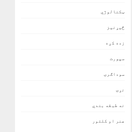
ټکنالوژي
څیړنیز
زده کړه
سپورت
سوداګرۍ
نړۍ
نه طبقه بندي
هنر او کلتور