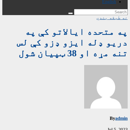
English
نه طبقه بندي
په متحده ایالاتو کې په
دریو ډله ایزو ډزو کې لس
تنه مړه او 38 ټپیان شول
By
admin
Jul 5, 2023