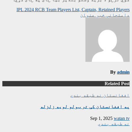
ليکنه
IPL 2024 RCB Team Players List, Captain, Retained Players
دامتحانی خبر عنوان
چليدنه
By
admin
Related Post
افغانستان
نه طبقه بندي
په افغانستان کې تر ټولو لویه زلزله
Sep 1, 2025
watan tv
نه طبقه بندي