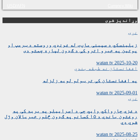
USD/AFN
Currency.Wiki
وړاندیز شوی
نړۍ
زیلینسکي د سپینې ماڼۍ له غونډې وروسته د ټرمپ او
پوتین په خبرو اترو کې د ګډون لپاره چمتو دی
watan tv
2025-10-20
افغانستان
نه طبقه بندي
په افغانستان کې تر ټولو لویه زلزله
watan tv
2025-09-01
نړۍ
د غزې چارواکي وايي چې د اسراییلو په برید کې په
روغتون باندې د ۱۵ کسانو په ګډون څلور خبریالان وژل
شوي دي
watan tv
2025-08-25
افغانستان