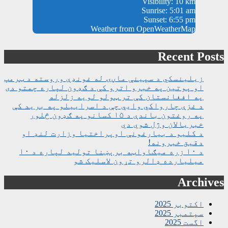
Visibility: 10 km
Sunrise: 5:01 am
Sunset: 6:55 pm
Weather from OpenWeatherMap
Recent Posts
زیلینسکي د سپینې ماڼۍ له غونډې وروسته د ټرمپ
او پوتین په خبرو اترو کې د ګډون لپاره چمتو دی
په افغانستان کې تر ټولو لویه زلزله
د غزې چارواکي وايي چې د اسراییلو په برید کې
په روغتون باندې د ۱۵ کسانو په ګډون څلور
خبریالان وژل شوي دي
د کلیو د بیارغونې اوپراختیا وزارت لنډ او
دقیق خبرونه!
د ۱۰ زره میګاواټه برېښنا تولید لپاره د ۱۰
میلیارده ډالرو تړون لاسلیک شو
Archives
اکتوبر 2025
سپتمبر 2025
اگست 2025