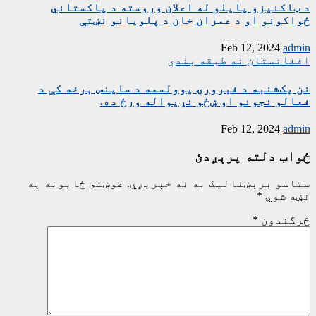
د ټاکنیزو پایلو له اعلان وروسته د پاکستاني
ځواکونو او د عمران خان د پلویانو نښتې
Feb 12, 2024
admin
افغانستان
نه طبقه بندي
نن یک‌شنبه د فبرورۍ یوولسمه د ساینس برخه کې د
فعالو نجونو او ښځو نړیواله ورځ ده.
Feb 12, 2024
admin
ځواب دلته پرېږدئ
ستاسو برېښناليک به نه خپريږي.
غوښتى ځایونه په
نښه شوي
*
څرگندون
*