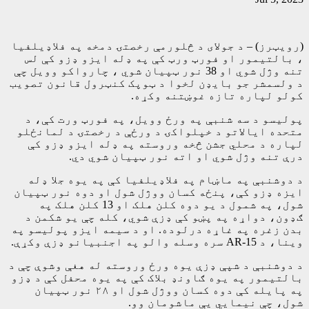
(رویټرز) – د جولای د څلورمې رخصتۍ دمخه په فلاډیلفیا
، بالتیمور او فورټ ورټ کې په ډله ایزو ډزو کې لس
تنه وژل شوي او 38 نور ټپیان شوي ، چارواکو وویل چې
د ولسمشر جو بایډن لخوا د ټوپک کنټرول قانون تصویب
کولو لپاره تازه غوښتنه وکړه.
پولیسو د سه شنبې په ورځ وویل، په فورټ ورت کې، د
متحده ایالاتو د خپلواکۍ د ورځې د رخصتۍ د لمانځلو
لپاره د محلي جشن څخه وروسته په ډله ایزو ډزو کې
درې تنه وژل شوي او اته نور ټپیان شوي دي.
د دوشنبې په ماښام په فلاډیلفیا کې په یوه جلا ډله
ایزه ډزو کې، پنځه کسان ووژل شول او دوه نور ټپیان
شول، په شمول د یو دوه کلن هلک او 13 کلن هلک په
ګډون، دواړه په پښو کې ډزې شوي، کله چې یو شکمن د
بدن زغره په غاړه درلوده. او د سیمه ایزو پولیسو په
وینا، د AR-15 سره وسله والو په اجنبیانو ډزې وکړې.
د دوشنبې د شپې ډزې یوه ورځ وروسته له هغې وشوې چې د
بالتیمور په یوه ګاونډ بلاک کې په یوه محفل کې د ډزو
په پایله کې دوه کسان ووژل شول او ۲۸ نور ټپیان
شول، چې نیمايي یې ماشومان وو.