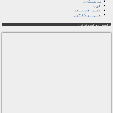
سوداګرۍ
نړۍ
نه طبقه بندي
هنر او کلتور
د اسعارو د تبادلې نرخ