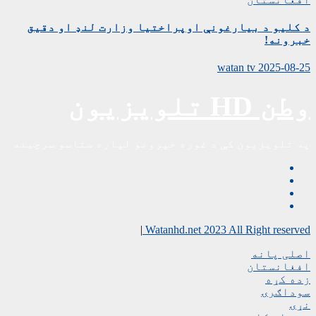
د کلیو د بیارغونې اوپراختیا وزارت لنډ او دقیق
خبرونه!
watan tv
2025-08-25
وطن HD تلویزیون
په تلویزیون کې د غوره خپرونو لپاره ستاسو سرچینه
|
Watanhd.net 2023 All Right reserved
اصلی پانه
افغانستان
زده کړه
سوداګرۍ
نړۍ