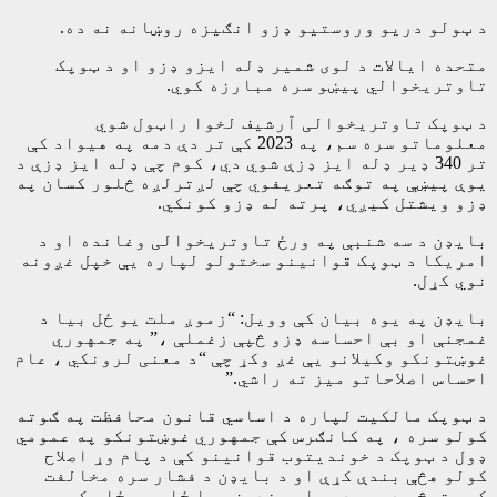
د ټولو دریو وروستیو ډزو انګیزه روښانه نه ده.
متحده ایالات د لوی شمیر ډله ایزو ډزو او د ټوپک
تاوتریخوالي پیښو سره مبارزه کوي.
د ټوپک تاوتریخوالی آرشیف لخوا راټول شوي
معلوماتو سره سم، په 2023 کې تر دې دمه په هیواد کې
تر 340 ډیر ډله ایز ډزې شوي دي، کوم چې ډله ایز ډزې د
یوې پیښې په توګه تعریفوي چې لږترلږه څلور کسان په
ډزو ویشتل کیږي، پرته له ډزو کونکي.
بایډن د سه شنبې په ورځ تاوتریخوالی وغانده او د
امریکا د ټوپک قوانینو سختولو لپاره یې خپل غږونه
نوي کړل.
بایډن په یوه بیان کې وویل: “زموږ ملت یو ځل بیا د
غمجنې او بې احساسه ډزو څپې زغملې ،” په جمهوري
غوښتونکو وکیلانو یې غږ وکړ چې “د معنی لرونکي ، عام
احساس اصلاحاتو میز ته راشي.”
د ټوپک مالکیت لپاره د اساسي قانون محافظت په ګوته
کولو سره ، په کانګرس کې جمهوري غوښتونکو په عمومي
ډول د ټوپک د خوندیتوب قوانینو کې د پام وړ اصلاح
کولو هڅې بندې کړې او د بایډن د فشار سره مخالفت
کوي ترڅو د برید وسلو بندیز بیا ځای په ځای کړي.