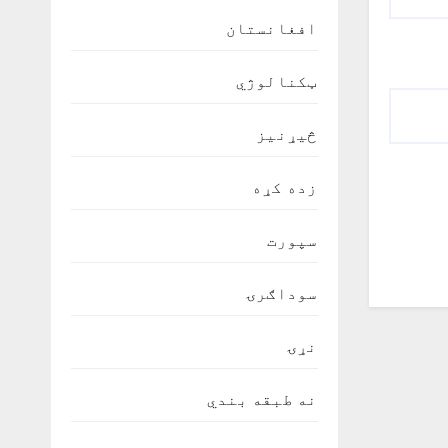
افغانستان
ټکنالوژي
څیړنیز
زده کړه
سپورت
سوداګرۍ
نړۍ
نه طبقه بندي