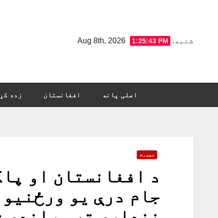
Ski
t
conten
شنبه. Aug 8th, 2026
1:25:44 PM
اصلی پانه
افغانستان
زده کړ
سپورت
د افغانستان او پاک
جام درې یو ورځنیو 
نندارې ته وړاندې ش