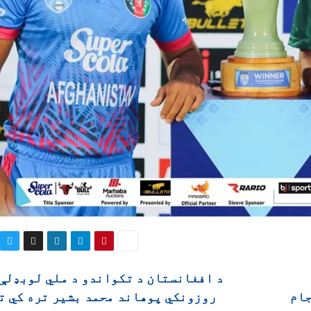
د افغانستان د تکواندو د ملي لوبډلې
جام
روزونکي پوهاند محمد بشیر تره کي ت