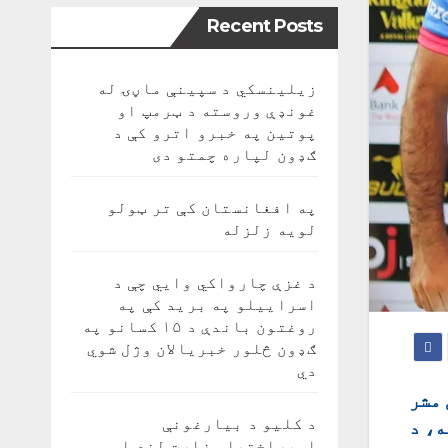
Recent Posts
زیلینسکي د سپینې ماڼۍ له
غونډې وروسته د ټرمپ او
پوتین په خبرو اترو کې د
ګډون لپاره چمتو دی
په افغانستان کې تر ټولو
لویه زلزله
د غزې چارواکي وايي چې د
اسراییلو په برید کې په
روغتون باندې د ۱۵ کسانو په
ګډون څلور خبریالان وژل شوي
دي
 مشر
د کلیو د بیارغونې
ه، د
اوپراختیا وزارت لنډ او