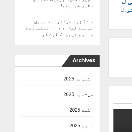
ې له
دقیق خبرونه!
و.
د ۱۰ زره میګاواټه برېښنا
تولید لپاره د ۱۰ میلیارده
ډالرو تړون لاسلیک شو
Archives
اکتوبر 2025
سپتمبر 2025
اگست 2025
مارچ 2025