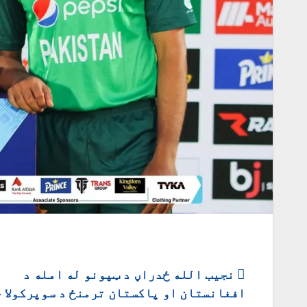
ليکنه
نجیب الله ځدراڼ د ټپونو له امله د
افغانستان او پاکستان ترمنځ د سوپرکولا 
چليدنه