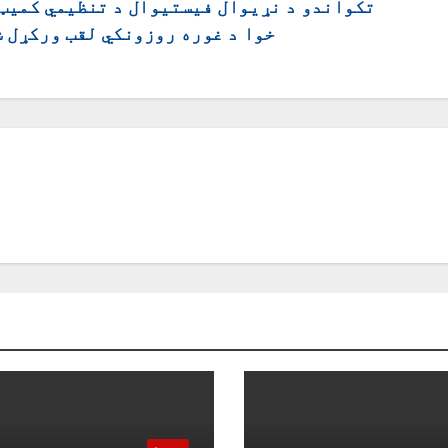
تکواندو د نړیوال فیستیوال د تنظیمي کمیټ
خوا د غوره روزونکي لقب ورکړل ش
سپورت