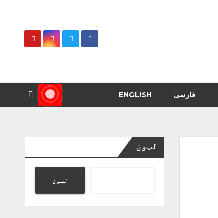
فارسی
ENGLISH
لټون
لټون