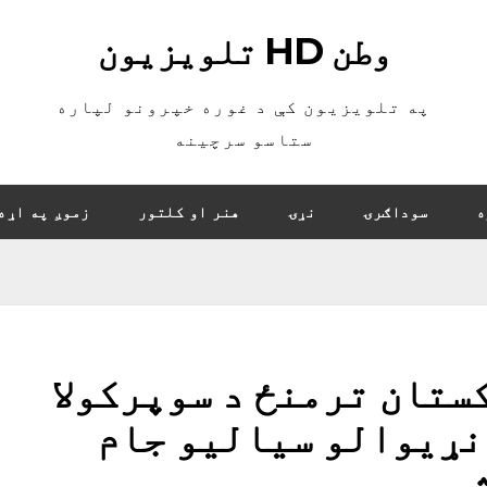
وطن HD تلویزیون
په تلویزیون کې د غوره خپرونو لپاره
ستاسو سرچینه
ه
سوداګرۍ
نړۍ
هنر او کلتور
زموږ په اړه
ستان ترمنځ د سوپرکولا
نړیوالو سیالیو جام
و.