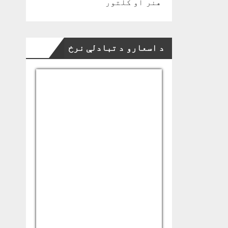
هنر او کلتور
د اسعارو د تبادلې نرخ