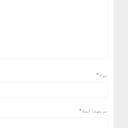
نوم
*
بریښنالیک
*