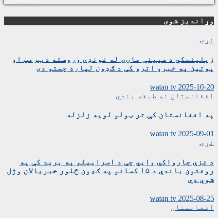
وړاندیز شوی
نړۍ
زیلینسکي د سپینې ماڼۍ له غونډې وروسته د ټرمپ او
پوتین په خبرو اترو کې د ګډون لپاره چمتو دی
watan tv
2025-10-20
افغانستان
نه طبقه بندي
په افغانستان کې تر ټولو لویه زلزله
watan tv
2025-09-01
نړۍ
د غزې چارواکي وايي چې د اسراییلو په برید کې په
روغتون باندې د ۱۵ کسانو په ګډون څلور خبریالان وژل
شوي دي
watan tv
2025-08-25
افغانستان