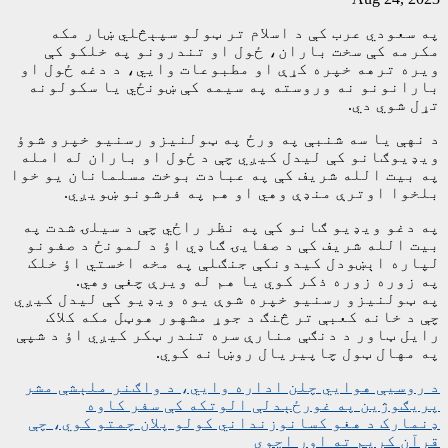
په سعودي عرب کې د اسلام تر ټولو سپېڅلي ښار مکه
مکرمه کې سخت باران، ځول او تندرونو په خلکو کې
ویره ترهه خپره کړې او مطبوعات وایي، د دغه ځول او
بارانونو نه وروسته په سیمه کې ښونځي یا سکولونه
تړل شوي دي.
د نهې یا سه شنبې په ورځ په ټولنیزو رسنیو خپرو شوؤ
ویډیوګانو کې لیدل کیږي چې د ځول او باران له امله
په بیت الله شریف کې په عبادت بوخت مسلمانان یو خوا
بلخوا اوترې منډې وهي او هم په فرشونو ښویږي.
په دغو ویډیو ګانو کې په نظر راځي چې د سیلۍ شدت په
بیت الله شریف کې د صفایۍ ګاډي اؤ د لمونځ د صفونو
لپاره اېښودل کیدونکې جنګلې په مخه اخستي اؤ خلک
په زوره زوره ذکر کوي یا هم له ویرې چغې وهي.
په ټولنیزو رسنیو خپره شوې یوه ویډیو کې لیدل کیږي
چې د خانه کعبې تر څنګ د جوړ مشهور هوټل مکه کلاک
رایل ټاور د دنګې منارې سره تندر ټکر کیږي اؤ د شپې
په مهال ټول چاپیریال روښانه کوي.
ليکنه
د روسیې هوايي چلن اداره وايي، د واګنر ملېشې مشر
پریګوژین په غورځېدلې الوتکه کې سفر کاوه
چليدنه
ډنمارک د هغو کسانوزنداني کولو پلان چمتو کوي، چې
قرآن کریم ته اور اچوي