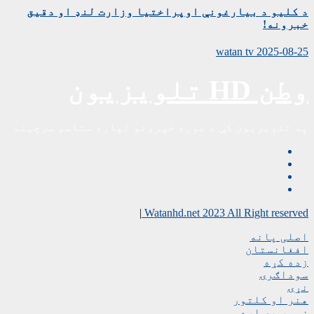
د کلیو د بیارغونې اوپراختیا وزارت لنډ او دقیق
خبرونه!
watan tv
2025-08-25
وطن HD تلویزیون
په تلویزیون کې د غوره خپرونو لپاره ستاسو سرچینه
|
Watanhd.net 2023 All Right reserved
اصلی پانه
افغانستان
زده کړه
سوداګرۍ
نړۍ
هنر او کلتور
زموږ په اړه