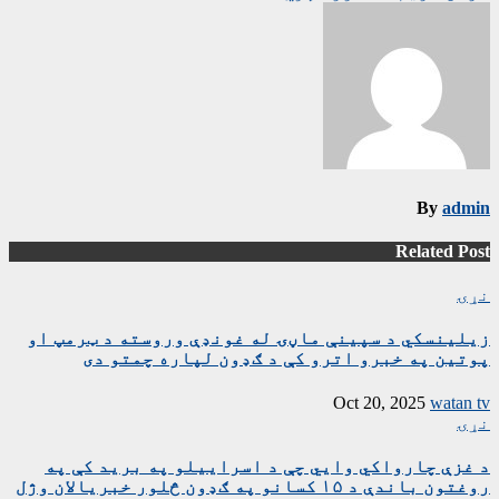
By
admin
Related Post
نړۍ
زیلینسکي د سپینې ماڼۍ له غونډې وروسته د ټرمپ او
پوتین په خبرو اترو کې د ګډون لپاره چمتو دی
Oct 20, 2025
watan tv
نړۍ
د غزې چارواکي وايي چې د اسراییلو په برید کې په
روغتون باندې د ۱۵ کسانو په ګډون څلور خبریالان وژل