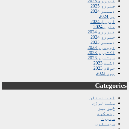
فبروري 2025
جنوري 2025
دسمبر 2024
مې 2024
اپریل 2024
مارچ 2024
فبروري 2024
جنوري 2024
دسمبر 2023
نوومبر 2023
اکتوبر 2023
سپتمبر 2023
اگست 2023
جولای 2023
جون 2023
Categories
افغانستان
ټکنالوژي
څیړنیز
زده کړه
سپورت
سوداګرۍ
نړۍ