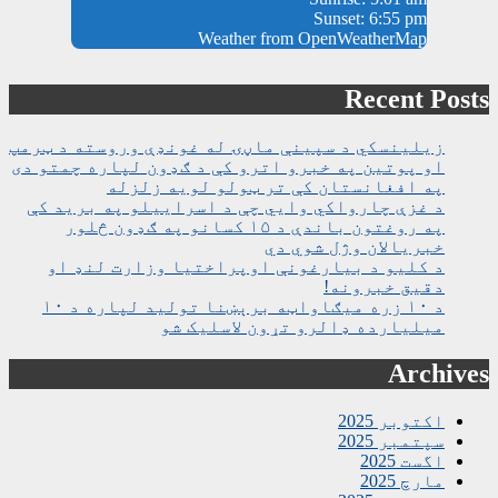
Sunset: 6:55 pm
Weather from OpenWeatherMap
Recent Posts
زیلینسکي د سپینې ماڼۍ له غونډې وروسته د ټرمپ
او پوتین په خبرو اترو کې د ګډون لپاره چمتو دی
په افغانستان کې تر ټولو لویه زلزله
د غزې چارواکي وايي چې د اسراییلو په برید کې
په روغتون باندې د ۱۵ کسانو په ګډون څلور
خبریالان وژل شوي دي
د کلیو د بیارغونې اوپراختیا وزارت لنډ او
دقیق خبرونه!
د ۱۰ زره میګاواټه برېښنا تولید لپاره د ۱۰
میلیارده ډالرو تړون لاسلیک شو
Archives
اکتوبر 2025
سپتمبر 2025
اگست 2025
مارچ 2025