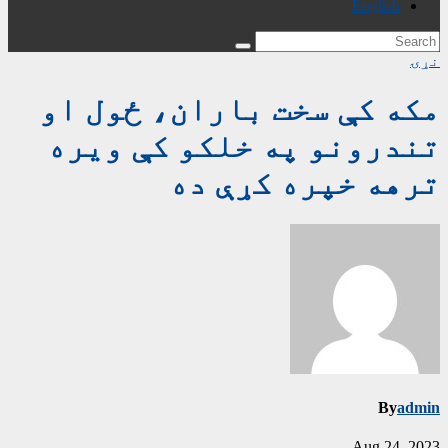
English
نړۍ
مکه کې سخت باران، ځول او
تندرونو په خلکو کې ویره
ترهه خپره کړې ده
By
admin
Aug 24, 2023