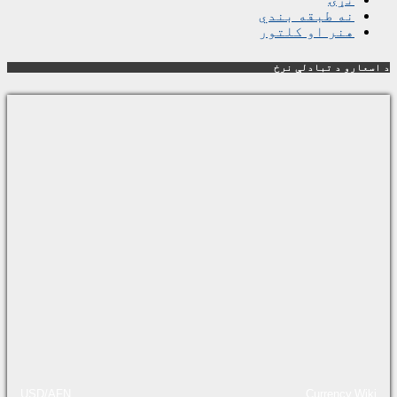
نه طبقه بندي
هنر او کلتور
د اسعارو د تبادلې نرخ
USD/AFN
Currency.Wiki