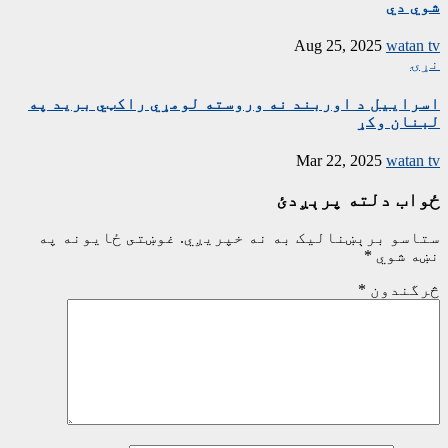
شوي دي
Aug 25, 2025
watan tv
نړۍ
اسراییل د اوربند نه وروسته لومړي راکټي برید په
لبنان وکړ
Mar 22, 2025
watan tv
ځواب دلته پرېږدئ
ستاسو برېښناليک به نه خپريږي.
غوښتى ځایونه په
نښه شوي
*
څرگندون
*