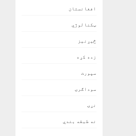
افغانستان
ټکنالوژي
څیړنیز
زده کړه
سپورت
سوداګرۍ
نړۍ
نه طبقه بندي