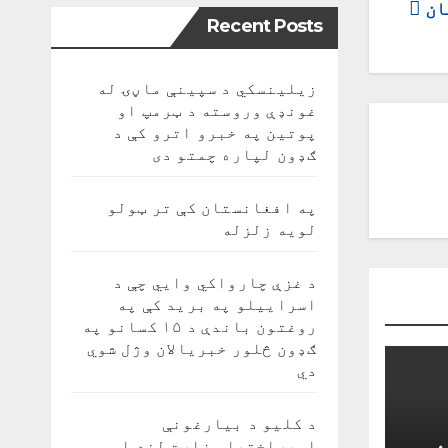
ان
Recent Posts
زیلینسکي د سپینې ماڼۍ له
غونډې وروسته د ټرمپ او
پوتین په خبرو اترو کې د
ګډون لپاره چمتو دی
په افغانستان کې تر ټولو
لویه زلزله
د غزې چارواکي وايي چې د
اسراییلو په برید کې په
روغتون باندې د ۱۵ کسانو په
ګډون څلور خبریالان وژل شوي
دي
د کلیو د بیارغونې
اوپراختیا وزارت لنډ او