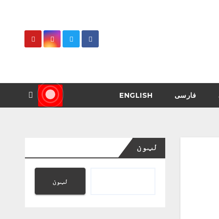
فارسی
ENGLISH
لټون
لټون