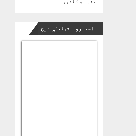
هنر او کلتور
د اسعارو د تبادلې نرخ