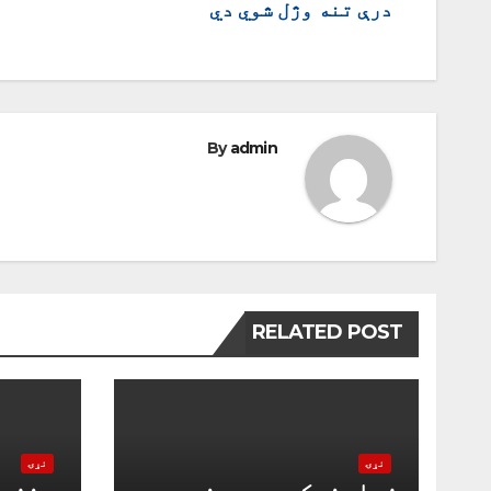
درې تنه وژل شوي دي
چليدنه
By
admin
RELATED POST
نړۍ
نړۍ