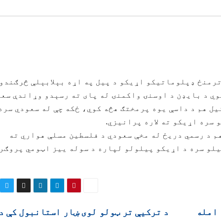
ترمنځ ډپلوماتیکو اړیکو د پيل په اړه بېلابېلې څرګندو
وي د بایډن د اوسنۍ واکمنۍ له پای ته رسېدو وړاندې سع
ل هم د داسې یوه پرمختګ هڅه کوي، ځکه چې له سعودي سره
 سره اړیکو ته لاره پرانیزي.
هم د رسمي دریځ له مخې سعودي د فلسطین مسلې هواري ته
لو سره د اړیکو پیلولو لپاره د سوله ییز اټومي پروګر
 امله
د ترکیې تر ټولو لوی ښار استانبول کې د