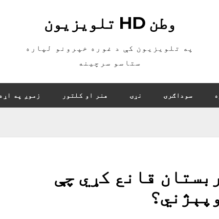
وطن HD تلویزیون
په تلویزیون کې د غوره خپرونو لپاره
ستاسو سرچینه
ه
سوداګرۍ
نړۍ
هنر او کلتور
زموږ په اړه
بستان قانع کړي چې
وپېژني؟