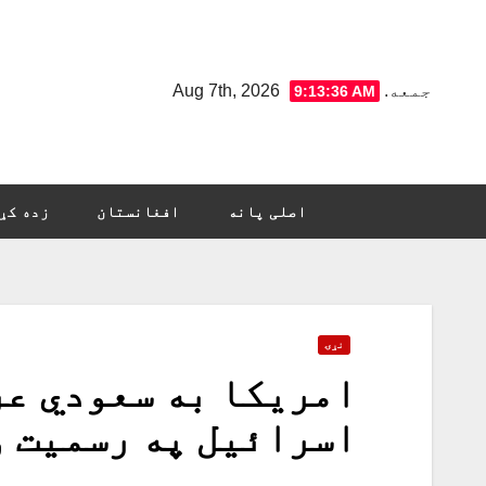
Ski
t
conten
جمعه. Aug 7th, 2026
9:13:37 AM
اصلی پانه
افغانستان
زده کړ
نړۍ
امریکا به سعودي عر
اسرائیل په رسمیت 