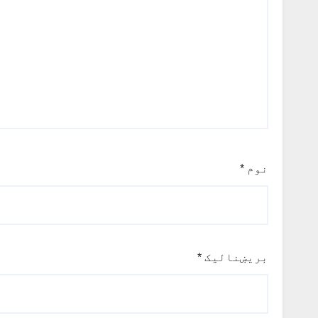
نوم
*
بریښنالیک
*