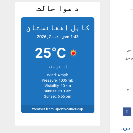
د هوا حالت
کابل افغانستان
1:43 pm, اگست 7, 2026
25°C
نې
ودي
آسمان صاف
Wind: 4 mph
Pressure: 1006 mb
Visibility: 10 km
ام
Sunrise: 5:01 am
Sunset: 6:55 pm
Weather from OpenWeatherMap
 یوې