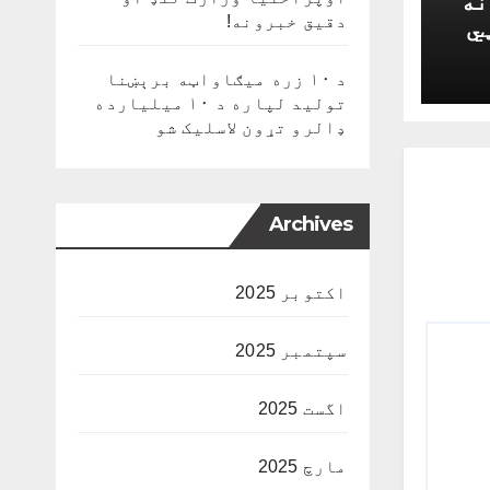
نه
دقیق خبرونه!
ټي
د ۱۰ زره میګاواټه برېښنا
تولید لپاره د ۱۰ میلیارده
ډالرو تړون لاسلیک شو
Archives
اکتوبر 2025
سپتمبر 2025
اگست 2025
مارچ 2025