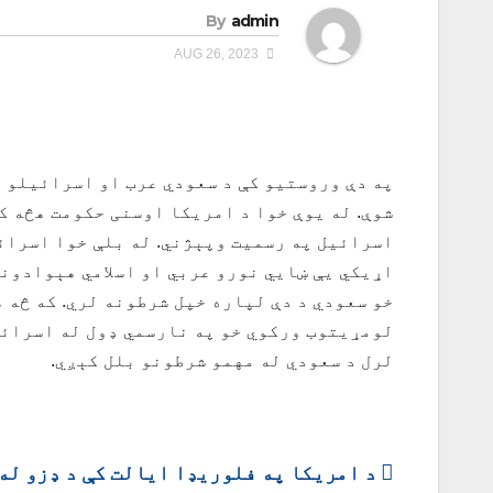
By
admin
AUG 26, 2023
په دې وروستیو کې د سعودي عرب او اسرائیلو 
شوې. له یوې خوا د امریکا اوسنی حکومت هڅه ک
اسرائیل په رسمیت وپېژني. له بلې خوا اسرائی
اړیکي یې ښايي نورو عربي او اسلامي هېوادونو
خو سعودي د دې لپاره خپل شرطونه لري. که څه 
لومړیتوب ورکوي خو په نارسمي ډول له اسرائی
لرل د سعودي له مهمو شرطونو بلل کېږي.
ليکنه
د امریکا په فلوریډا ایالت کې د ډزو له