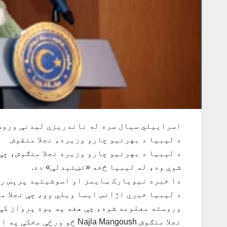
اسراییلي سیال سره له ناندریزې لیدنې وروس
د لیبیا د بهرنیو چارو وزیره، نجلا منقوش
د ليبيا د بهرنيو چارو وزيره نجلا منګوش، چ
شوې وه، له لیبیا څخه «تښتېدلې» ده.
دا خبره نیویارک ټایمز او اسوشیتید پرېس را
د لیبیا خبري اژانس ایسا ویلي وو، چې نجلا م
وروسته معلومه شوه، چې هغه په یوه پرواز کې 