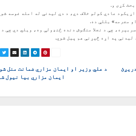
اړیکود عادي کولو خلاف دي، د دې لیدنې له امله غوسه شوي
او مجرمه» بللې ده.
بېره، چې د نجلا منګوش دنده ځنډولې وه، ویلي دي چې د
لیدنې په اړه څېړنې هم پیل شوي.
دریږئ
د علي وزير او ايمان مزاري ضمانت منل شو
ايمان مزاري بيا نيول ش