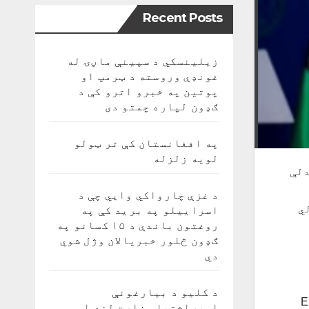
Recent Posts
زیلینسکي د سپینې ماڼۍ له
غونډې وروسته د ټرمپ او
پوتین په خبرو اترو کې د
ګډون لپاره چمتو دی
په افغانستان کې تر ټولو
لویه زلزله
دلې
د غزې چارواکي وايي چې د
ي
اسراییلو په برید کې په
روغتون باندې د ۱۵ کسانو په
ګډون څلور خبریالان وژل شوي
دي
د کلیو د بیارغونې
کې په ایټالیا کې د اسراییل د بهرنیو چارو له وزیر الي کوهن Eli
اوپراختیا وزارت لنډ او