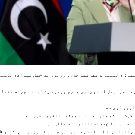
ته؛ د لیبیا د بهرنیو چارو وزیره له خپل هېواده تښتی
ې د اسراییل له بهرنیو چارو وزیر سره لیدنه ورته جنجال
پور کړې ده.
نګوش د دغه کار له امله ممنوع الخروج شوې ده.
له لیبیا څخه استانبول ته تللې ده.
نجلا منګوش Najla Mangoush څو ورځې مخ