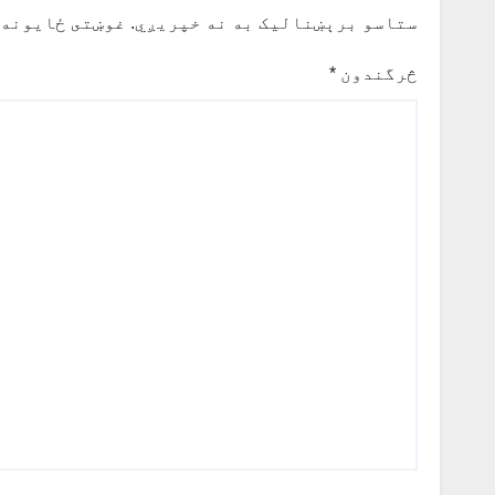
ستاسو برېښناليک به نه خپريږي.
غوښتى ځایونه 
څرگندون
*