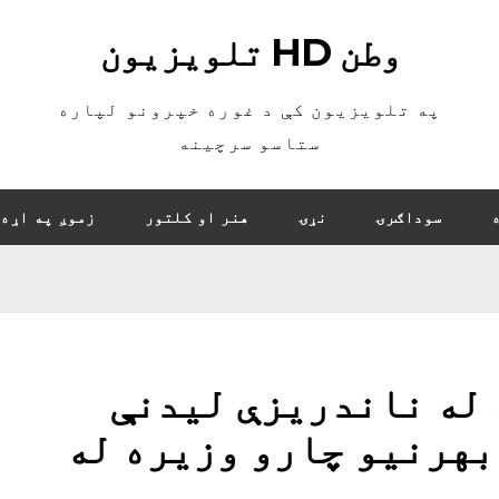
وطن HD تلویزیون
په تلویزیون کې د غوره خپرونو لپاره
ستاسو سرچینه
سوداګرۍ
نړۍ
هنر او کلتور
زموږ په اړه
 له ناندریزې لیدنې
بهرنیو چارو وزیره له
ې