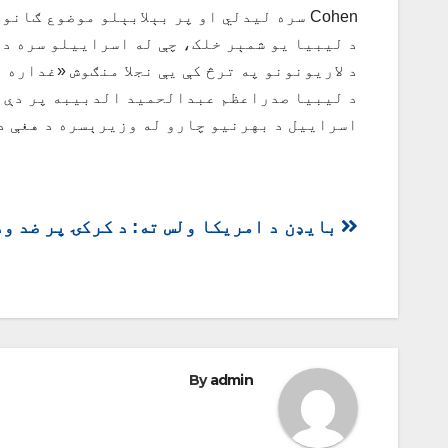
Cohen سره لیدلي او پر بېلابېلو موضوع ګانو بحث کړی و.
د لیبیا یو شمېر خلک، چې له اسراییلو سره د 
د لاریونونو په ترڅ کې یې نجلا منګوش «غداره 
د لیبیا صدراعظم عبدالحمید الدبیبه پر دې سر
اسراییل د بهرنیو چارو له وزیرېسره د هغې د 
ليکنه
بایډن د امریکا ولس ته: د کرکۍ پر ضد و
چليدنه
By
admin