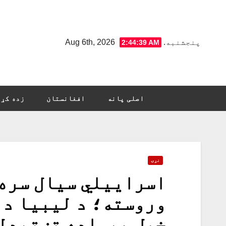
Ski
t
conten
پنجشنبه. Aug 6th, 2026
2:44:40 AM
اصلی پانه
افغانستان
زده کړه
نړۍ
اسراییلي سیال سره
وروسته؛ د لیبیا د 
خپل هېواده تښتیدل