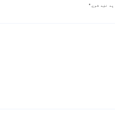
په نښه شوي
*