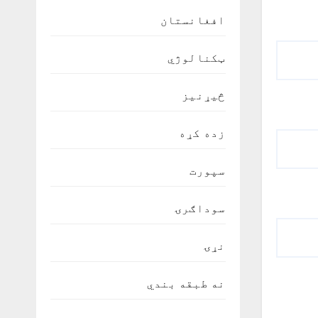
افغانستان
ټکنالوژي
څیړنیز
زده کړه
سپورت
سوداګرۍ
نړۍ
نه طبقه بندي