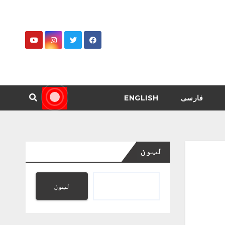
فارسی
ENGLISH
لټون
لټون