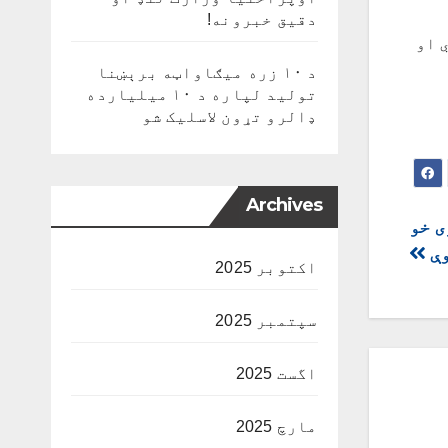
دقیق خبرونه!
 او
د ۱۰ زره میګاواټه برېښنا
تولید لپاره د ۱۰ میلیارده
ډالرو تړون لاسلیک شو
Archives
ی خو
وې
اکتوبر 2025
سپتمبر 2025
اگست 2025
مارچ 2025