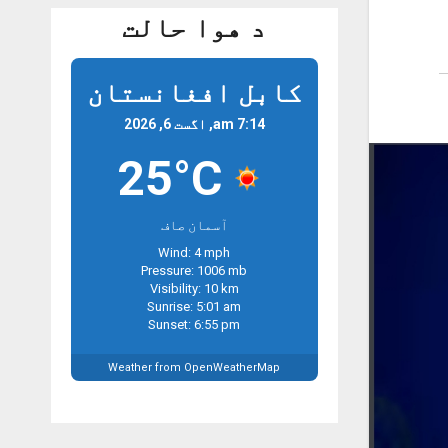
د هوا حالت
کابل افغانستان
7:14 am, اگست 6, 2026
25°C
آسمان صاف
Wind: 4 mph
Pressure: 1006 mb
Visibility: 10 km
Sunrise: 5:01 am
Sunset: 6:55 pm
Weather from OpenWeatherMap