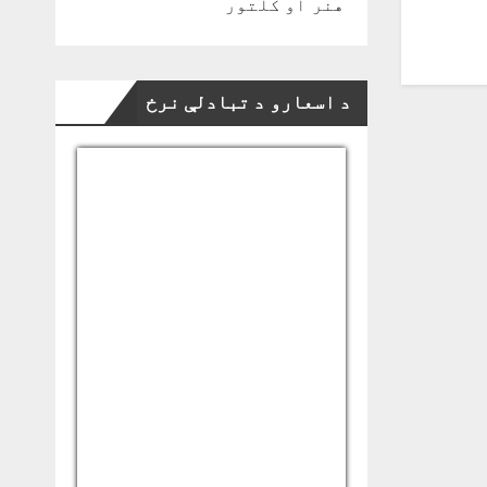
هنر او کلتور
د اسعارو د تبادلې نرخ