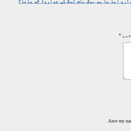
ړي اما ما په بېګ باش لیګ کې غواړي؛ څه مانا؟
شوي
*
Save my name