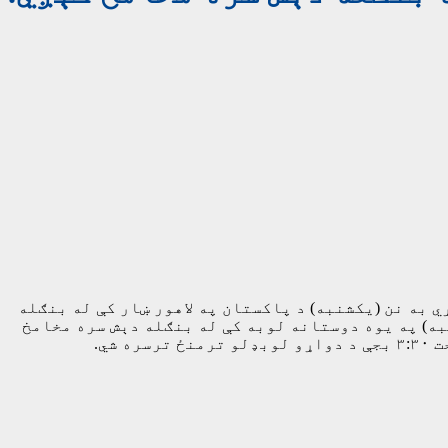
 به نن (یکشنبه) د پاکستان په لاهور ښار کې له بنګله
ه) په یوه دوستانه لوبه کې له بنګله دېش سره مخامخ
ي.