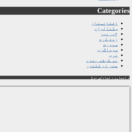
Categories
افغانستان
ټکنالوژي
څیړنیز
زده کړه
سپورت
سوداګرۍ
نړۍ
نه طبقه بندي
هنر او کلتور
د اسعارو د تبادلې نرخ