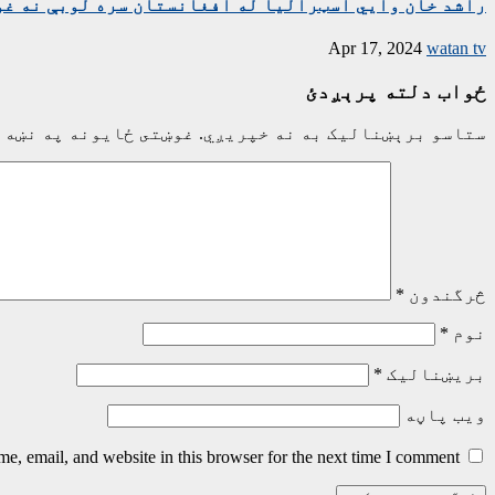
راشد خان وايي اسټرالیا له افغانستان سره لوبې نه غوا
Apr 17, 2024
watan tv
ځواب دلته پرېږدئ
ستاسو برېښناليک به نه خپريږي.
غوښتى ځایونه په نښه 
څرگندون
*
نوم
*
بریښنالیک
*
ویب پاڼه
, email, and website in this browser for the next time I comment.