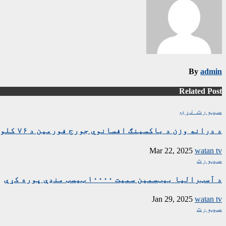
By
admin
Related Post
سپورت
نړۍ
د درانه وزن د باکسینګ افسانوي جورج فورمین د ۷۶ کلونو په عمر مړ شو
Mar 22, 2025
watan tv
سپورت
د آسټرالیا بیټسمین سمیت ۱۰۰۰۰ ټیسټ منډې پوره کړې
Jan 29, 2025
watan tv
سپورت