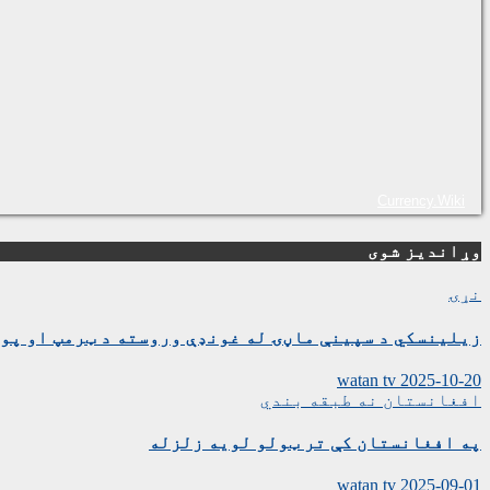
Currency.Wiki
وړاندیز شوی
نړۍ
زیلینسکي د سپینې ماڼۍ له غونډې وروسته د ټرمپ او پوت
watan tv
2025-10-20
افغانستان
نه طبقه بندي
په افغانستان کې تر ټولو لویه زلزله
watan tv
2025-09-01