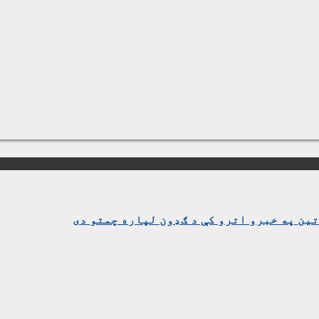
ین په خبرو اترو کې د ګډون لپاره چمتو دی