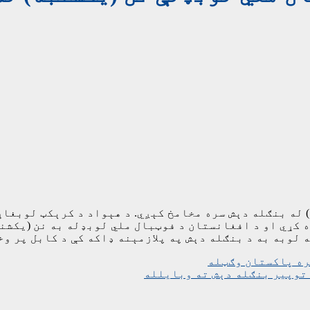
له بنګله دېش سره مخامخ کېږي. د هېواد د کرېکټ لوبغاړي
 کړي او د افغانستان د فوټبال ملي لوبډله به نن (یکشنب
 په پلازمېنه ډاکه کې د کابل پر وخت ۳:۳۰ بجې د دواړو لوبډلو ترمنځ ترسره ش
ره پاکستان وګټله