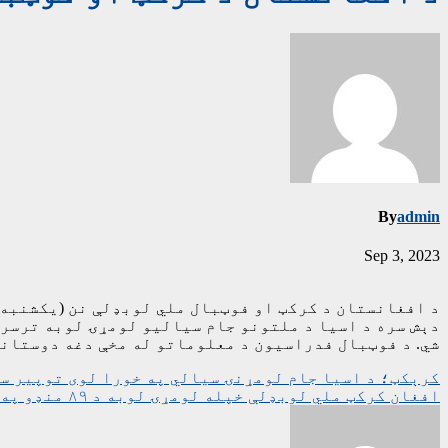
By
admin
Sep 3, 2023
د افغانستان د کرکټ او فوټبال ملي لوبډلې نن (یکشنبه) 
دېش سره د اسیا د ملتونو جام سیالیو لومړۍ لوبه ترسره
شي. د فوټبال فدراسیون د معلوماتو له مخې دغه دوستانه لوبه به د بنګله دېش
ليکنه
کرېکټ؛ د اسیا جام لومړنۍ سیالي په خورا لوی توپیر س
افغان کرکټ ملي لوبډلې خپله لومړۍ لوبه د ۸۹ منډو په توپیر بنګله دېش ته وبایلله
چليدنه