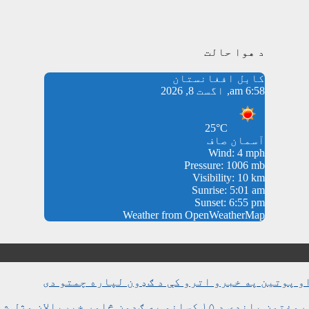
د هوا حالت
کابل افغانستان
6:58 am, اگست 8, 2026
25°C
آسمان صاف
Wind: 4 mph
Pressure: 1006 mb
Visibility: 10 km
Sunrise: 5:01 am
Sunset: 6:55 pm
Weather from OpenWeatherMap
و پوتین په خبرو اترو کې د ګډون لپاره چمتو دی
ن څلور خبریالان وژل شوي دي