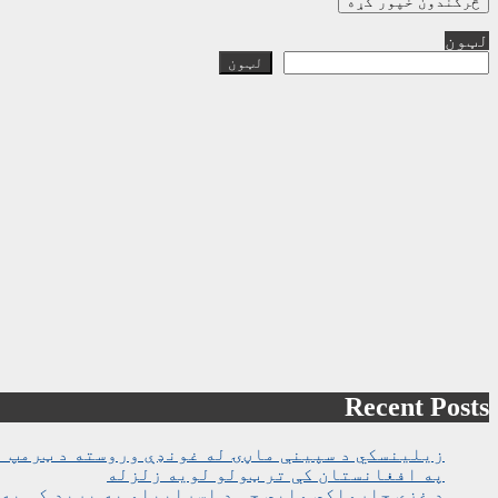
لټون
لټون
Recent Posts
زیلینسکي د سپینې ماڼۍ له غونډې وروسته د ټرمپ ا
په افغانستان کې تر ټولو لویه زلزله
د غزې چارواکي وايي چې د اسراییلو په برید کې په روغتون باندې د ۱۵ کسانو په ګډو