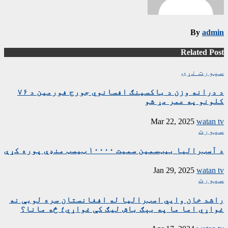
By
admin
Related Post
سپورت
نړۍ
د درانه وزن د باکسینګ افسانوي جورج فورمین د ۷۶
کلونو په عمر مړ شو
Mar 22, 2025
watan tv
سپورت
د آسټرالیا بیټسمین سمیت ۱۰۰۰۰ ټیسټ منډې پوره کړې
Jan 29, 2025
watan tv
سپورت
راشد خان وايي اسټرالیا له افغانستان سره لوبې نه
غواړي اما ما په بېګ باش لیګ کې غواړي؛ څه مانا؟