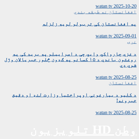
watan tv
2025-10-20
افغانستان
نه طبقه بندي
په افغانستان کې تر ټولو لویه زلزله
watan tv
2025-09-01
نړۍ
د غزې چارواکي وايي چې د اسراییلو په برید کې په
روغتون باندې د ۱۵ کسانو په ګډون څلور خبریالان وژل
شوي دي
watan tv
2025-08-25
افغانستان
د کلیو د بیارغونې اوپراختیا وزارت لنډ او دقیق
خبرونه!
watan tv
2025-08-25
وطن HD تلویزیون