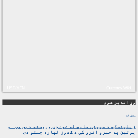
USD/AFN
Currency.Wiki
وړاندیز شوی
نړۍ
زیلینسکي د سپینې ماڼۍ له غونډې وروسته د ټرمپ او
پوتین په خبرو اترو کې د ګډون لپاره چمتو دی