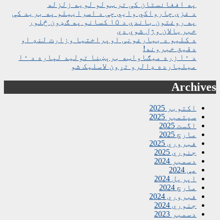
په افغانستان کې تر ټولو لویه زلزله
د غزې چارواکي وايي چې د اسراییلو په برید کې
په روغتون باندې د ۱۵ کسانو په ګډون څلور
خبریالان وژل شوي دي
د کلیو د بیارغونې اوپراختیا وزارت لنډ او
دقیق خبرونه!
د ۱۰ زره میګاواټه برېښنا تولید لپاره د ۱۰
میلیارده ډالرو تړون لاسلیک شو
Archives
اکتوبر 2025
سپتمبر 2025
اگست 2025
مارچ 2025
فبروري 2025
جنوري 2025
دسمبر 2024
مې 2024
اپریل 2024
مارچ 2024
فبروري 2024
جنوري 2024
دسمبر 2023