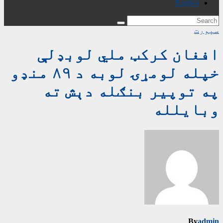
English
سپورت
افغان کرکټ ملي لوبډلې
خپله لومړۍ لوبه د ۸۹ منډو
په توپیر بنګله دېش ته
وبایلله
By
admin