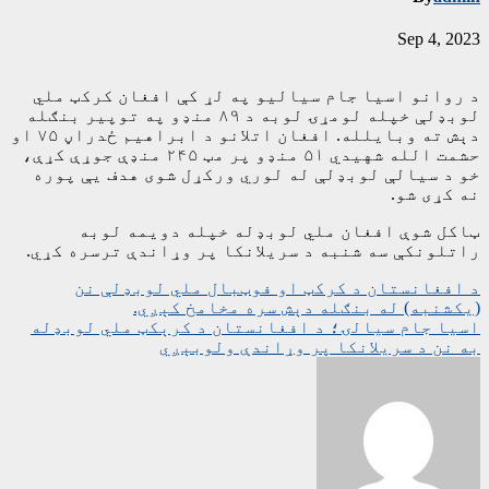
Sep 4, 2023
د روانو اسیا جام سیالیو په لړ کې افغان کرکټ ملي
لوبډلې خپله لومړۍ لوبه د ۸۹ منډو په توپیر بنګله
دېش ته وبایلله. افغان اتلانو د ابراهیم ځدراڼ ۷۵ او
حشمت الله شهیدي ۵۱ منډو پر مټ ۲۴۵ منډې جوړې کړې،
خو د سيالې لوبډلې له لوري ورکړل شوی هدف يې پوره
نه کړی شو.
ټاکل شوې افغان ملي لوبډله خپله دویمه لوبه
راتلونکې سه شنبه د سریلانکا پر وړاندې ترسره کړي.
ليکنه
د افغانستان د کرکټ او فوټبال ملي لوبډلې نن
(یکشنبه) له بنګله دېش سره مخامخ کېږي.
چليدنه
اسیا جام سیالۍ؛ د افغانستان د کرېکټ ملي لوبډله
به نن د سریلانکا پر وړاندې ولوبېږي