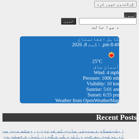
لټون
لټون
د هوا حالت
کابل افغانستان
8:40 pm, اگست 8, 2026
25°C
آسمان صاف
Wind: 4 mph
Pressure: 1006 mb
Visibility: 10 km
Sunrise: 5:01 am
Sunset: 6:55 pm
Weather from OpenWeatherMap
Recent Posts
زیلینسکي د سپینې ماڼۍ له غونډې وروسته د ټرمپ
او پوتین په خبرو اترو کې د ګډون لپاره چمتو دی