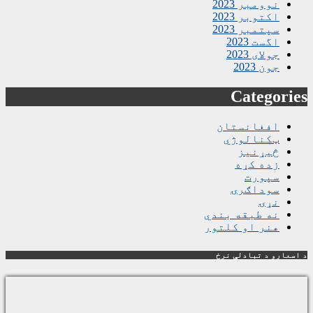
نوومبر 2023
اکتوبر 2023
سپتمبر 2023
اگست 2023
جولای 2023
جون 2023
Categories
افغانستان
ټکنالوژي
څیړنیز
زده کړه
سپورت
سوداګرۍ
نړۍ
نه طبقه بندي
هنر او کلتور
د اسعارو د تبادلې نرخ