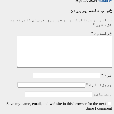
Apr 17, 2024
watan tv
ځواب دلته پرېږدئ
ستاسو برېښناليک به نه خپريږي.
غوښتى ځایونه په
نښه شوي
*
څرگندون
*
نوم
*
بریښنالیک
*
ویب پاڼه
Save my name, email, and website in this browser for the next
time I comment.