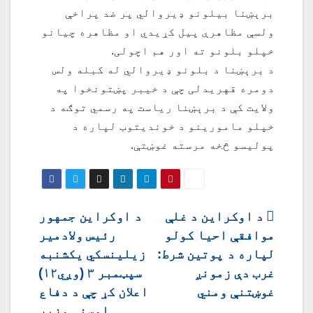
برېښنا بیلونو ډیروالي پر ضد پراخې
ولسې مظاهرې پیل کړیدي او مظاهره چیانو
خپلو بلونو ته اور هم اچولی.
د برېښنا د بلونو ډیروالي له کبله ولس
دومره قهریدلی چې د خیبر پښتونخوا په
ولایت کې د برېښنا ریاست په رسمي توګه د
خپلو مامورینو د خوندیتوب لپاره د
پولیسو څخه مرسته غوښتې.
ليکنه
د اوکراین د غلې
د اوکراین جمهور
موافقې احیا کولو
رئیس ولادمیر
چليدنه
لپاره د پوتین شرط:
زیلینسکي یکشنبه
غرب دې زمونږ
سپټمبر ۳ (وږي۱۲)
غوښتنې ومني
اعلان کړ چې د دفاع
اوسنی وزیر