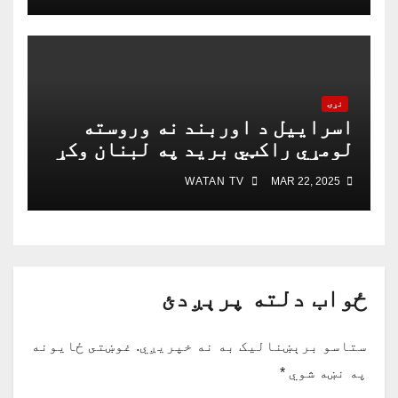
نړۍ
اسراییل د اوربند نه وروسته
لومړي راکټي برید په لبنان وکړ
WATAN TV
MAR 22, 2025
ځواب دلته پرېږدئ
ستاسو برېښناليک به نه خپريږي.
غوښتى ځایونه
په نښه شوي
*