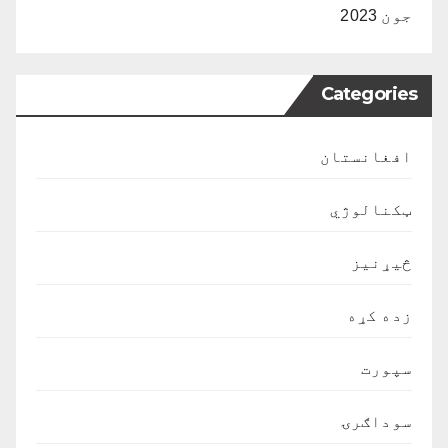
جون 2023
Categories
افغانستان
ټکنالوژي
څیړنیز
زده کړه
سپورت
سوداګرۍ