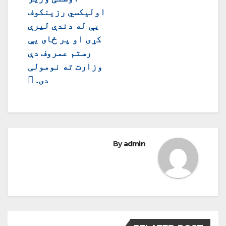
اولیکسي رزینکوف
یې له دندې لیرې
کړی او پر ځای یې
رستم عمروف دې
وزارت ته نومولی
دی.
By
admin