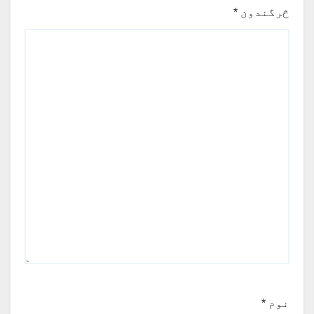
څرگندون
*
نوم
*