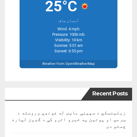
25°C
آسمان صاف
Wind: 4 mph
Pressure: 1006 mb
Visibility: 10 km
Sunrise: 5:01 am
Sunset: 6:55 pm
Weather from OpenWeatherMap
Recent Posts
زیلینسکي د سپینې ماڼۍ له غونډې وروسته د
ټرمپ او پوتین په خبرو اترو کې د ګډون لپاره
چمتو دی