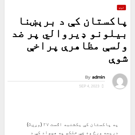
نړۍ
پاکستان کې د برېښنا
بیلونو ډیروالي پر ضد
ولسې مظاهرې پراخې
شوې
By
admin
SEP 4, 2023
په پاکستان کې یکشنبه اګست ۲۷ (وږي۵)
دریمه ورځ وه چې خلکو په هیواد کې د