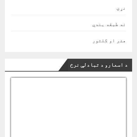
نړۍ
نه طبقه بندي
هنر او کلتور
د اسعارو د تبادلې نرخ