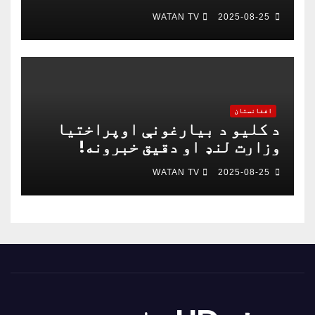
باندې د ۱۵ کسانو په ګډون څلور
WATAN TV
2025-08-25
خبریالان وژل شوي دي
افغانستان
د کلیو د بیارغونې اوپراختیا
وزارت لنډ او دقیق خبرونه!
WATAN TV
2025-08-25