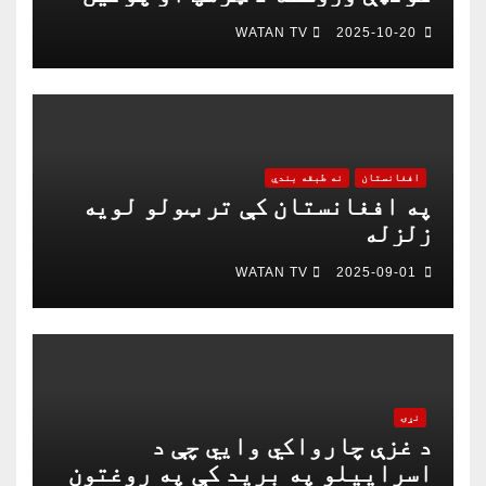
په خبرو اترو کې د ګډون لپاره
WATAN TV
2025-10-20
چمتو دی
افغانستان
نه طبقه بندي
په افغانستان کې تر ټولو لویه
زلزله
WATAN TV
2025-09-01
نړۍ
د غزې چارواکي وايي چې د
اسراییلو په برید کې په روغتون