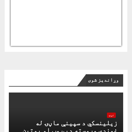
USD/AFN
Currency.Wiki
وړاندیز شوی
نړۍ
زیلینسکي د سپینې ماڼۍ له
غونډې وروسته د ټرمپ او پوتین