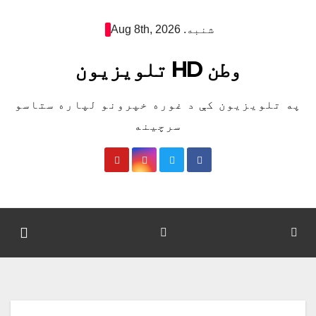
Ski
شنبه. Aug 8th, 2026
t
conten
وطن HD تلویزیون
په تلویزیون کې د غوره خپرونو لپاره ستاسو
سرچینه