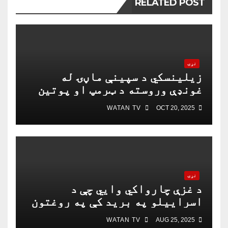
RELATED POST
نړۍ
زیلینسکي د سپینې ماڼۍ له
غونډې وروسته د ټرمپ او پوتین
په خبرو اترو کې د ګډون لپاره
WATAN TV
OCT 20, 2025
چمتو دی
نړۍ
د غزې چارواکي وايي چې د
اسراییلو په برید کې په روغتون
باندې د ۱۵ کسانو په ګډون څلور
WATAN TV
AUG 25, 2025
خبریالان وژل شوي دي