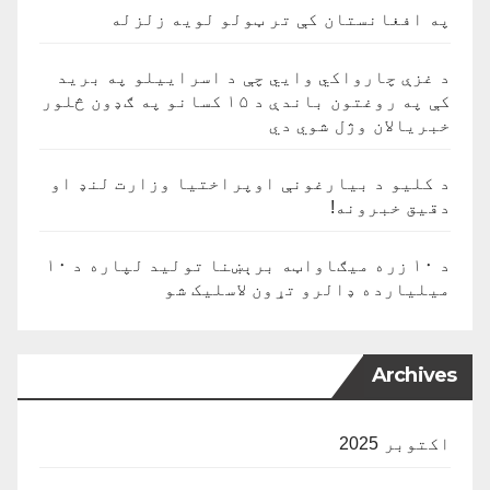
په افغانستان کې تر ټولو لویه زلزله
د غزې چارواکي وايي چې د اسراییلو په برید
کې په روغتون باندې د ۱۵ کسانو په ګډون څلور
خبریالان وژل شوي دي
د کلیو د بیارغونې اوپراختیا وزارت لنډ او
دقیق خبرونه!
د ۱۰ زره میګاواټه برېښنا تولید لپاره د ۱۰
میلیارده ډالرو تړون لاسلیک شو
Archives
اکتوبر 2025