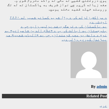
یوې دروغجني قضیې له مخې له واکه محروم شوی و.
هغه زیاته کړې،‌ چې نواز شریف به پاکستان ته له تګ
وروسته خپله قضیه مخته یوسي.
ليکنه
د مراکش زلزله کې د وژل شويو کسانو شمېر له ۲۸۶۰
اوښتی دی
چليدنه
په پاکستان کې د ترهګرۍ ضد پولیس وایي چې د
بلوجستان په ایالت کې یې د «غلام الدین شاهواني» په
نوم د داعش یو مهم قومندان، چې په «الیاس شعیب» هم
پېژندل کېږي، وژلی دی.
By
admin
Related Post
نړۍ