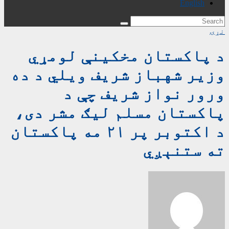
English
نړۍ
د پاکستان مخکینې لومړي
وزیر شهباز شریف ویلي د ده
ورور نواز شریف چې د
پاکستان مسلم لیګ مشر دی،
د اکتوبر پر ۲۱ مه پاکستان
ته ستنېږي