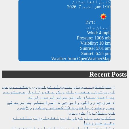
کابل افغانستان
1:10 am, اگست 7, 2026
25°C
آسمان صاف
Wind: 4 mph
Pressure: 1006 mb
Visibility: 10 km
Sunrise: 5:01 am
Sunset: 6:55 pm
Weather from OpenWeatherMap
Recent Posts
زیلینسکي د سپینې ماڼۍ له غونډې وروسته د ټرمپ
او پوتین په خبرو اترو کې د ګډون لپاره چمتو دی
په افغانستان کې تر ټولو لویه زلزله
د غزې چارواکي وايي چې د اسراییلو په برید کې
په روغتون باندې د ۱۵ کسانو په ګډون څلور
خبریالان وژل شوي دي
د کلیو د بیارغونې اوپراختیا وزارت لنډ او
دقیق خبرونه!
د ۱۰ زره میګاواټه برېښنا تولید لپاره د ۱۰