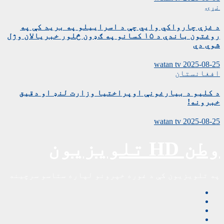
نړۍ
د غزې چارواکي وايي چې د اسراییلو په برید کې په
روغتون باندې د ۱۵ کسانو په ګډون څلور خبریالان وژل
شوي دي
watan tv
2025-08-25
افغانستان
د کلیو د بیارغونې اوپراختیا وزارت لنډ او دقیق
خبرونه!
watan tv
2025-08-25
وطن HD تلویزیون
په تلویزیون کې د غوره خپرونو لپاره ستاسو سرچینه