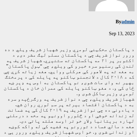
By
admin
Sep 13, 2023
د پاکستان مخکینې لومړي وزیر شهباز شریف ویلي د ده
ورور نواز شریف چې د پاکستان مسلم لیګ مشر دی، د
اکتوبر پر ۲۱ مه پاکستان ته ستنېږي.‌ شهباز شریف په
لندن کې رسنیو سره خبرو کې ویلي، چې “ټول پاکستان”
به هغه ته په لاهور کې هرکلی ووايي.‌ هغه زیاته کړې چې
که د ۲۰۱۸ کال د لانجمنو ټاکنو په پایله کې د پرمختګ
بهیر نه وای مات شوی، نو پاکستان به اوس په ډېر ښه
ځای کې و.‌ د هغو ټاکنو پایله کې عمران خان د پاکستان
لومړی وزیر ټاکل شوی و.
شهباز شریف ویلي، چې د نواز شریف په ورګرځېدو سره
به د پاکستان اقتصاد بېرته پر سم لوري روان شي.
د یادونې ده چې نواز شریف په ۲۰۱۹ کال کې په ضمانت
له زندانه خوشې او د څلورو اوونیو په مخه د درملنې
لپاره بریتانیا ولاړ خو تر اوسه هلته پاتې دی.‌
هغه د مالي‌ فساد د تورونو په قضیه کې له واکه کوښه
او زندانی شوی و. خو اوس شهباز شریف ويلي، ورور یې د