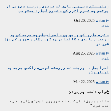
زیلینسکي د سپینې ماڼۍ له غونډې وروسته د ټرمپ او
پوتین په خبرو اترو کې د ګډون لپاره چمتو دی
Oct 20, 2025
watan tv
نړۍ
د غزې چارواکي وايي چې د اسراییلو په برید کې په
روغتون باندې د ۱۵ کسانو په ګډون څلور خبریالان وژل
شوي دي
Aug 25, 2025
watan tv
نړۍ
اسراییل د اوربند نه وروسته لومړي راکټي برید په
لبنان وکړ
Mar 22, 2025
watan tv
ځواب دلته پرېږدئ
ستاسو برېښناليک به نه خپريږي.
غوښتى ځایونه په
نښه شوي
*