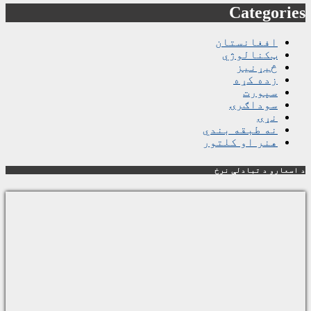
Categories
افغانستان
ټکنالوژي
څیړنیز
زده کړه
سپورت
سوداګرۍ
نړۍ
نه طبقه بندي
هنر او کلتور
د اسعارو د تبادلې نرخ