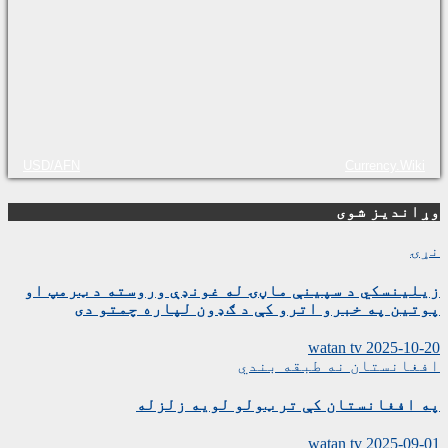
USD/AFN
Currency.Wiki
وړاندیز شوی
نړۍ
زیلینسکي د سپینې ماڼۍ له غونډې وروسته د ټرمپ او
پوتین په خبرو اترو کې د ګډون لپاره چمتو دی
watan tv
2025-10-20
افغانستان
نه طبقه بندي
په افغانستان کې تر ټولو لویه زلزله
watan tv
2025-09-01