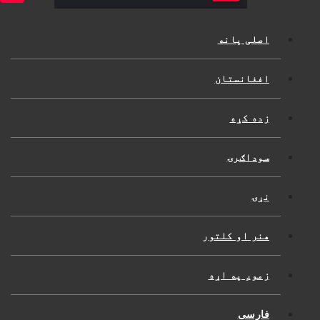
اصلی پانه
افغانستان
زده کړه
سوداګرۍ
نړۍ
هنر او کلتور
زموږ په اړه
فارسی