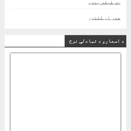
نه طبقه بندي
هنر او کلتور
د اسعارو د تبادلې نرخ