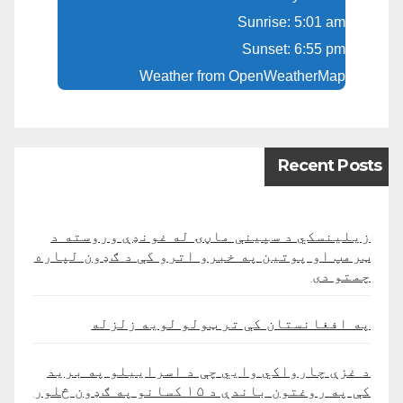
Sunrise: 5:01 am
Sunset: 6:55 pm
Weather from OpenWeatherMap
Recent Posts
زیلینسکي د سپینې ماڼۍ له غونډې وروسته د
ټرمپ او پوتین په خبرو اترو کې د ګډون لپاره
چمتو دی
په افغانستان کې تر ټولو لویه زلزله
د غزې چارواکي وايي چې د اسراییلو په برید
کې په روغتون باندې د ۱۵ کسانو په ګډون څلور