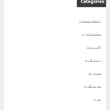
Categories
افغانستان
ټکنالوژي
څیړنیز
زده کړه
سپورت
سوداګرۍ
نړۍ