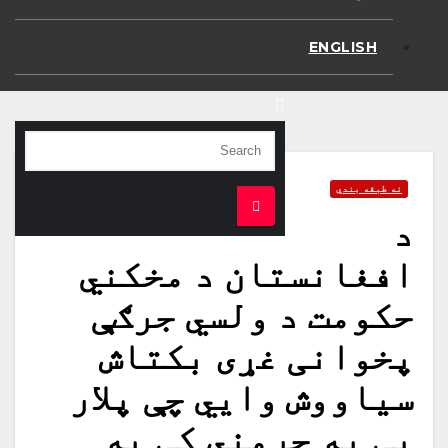
ENGLISH
نه طبقه بندي
د
افغانستان د مخکني
حکومت د ولسي جرګې
پخوانی غړی بکتاش
سیاووش وايي چې پلار
یې په جرمني کې په