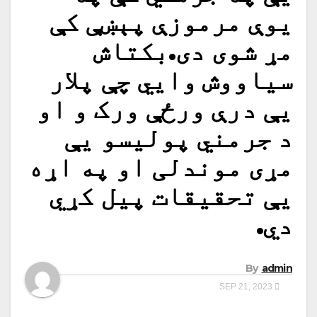
یوې مرموزې پېښې کې
مړ شوی دی.بکتاش
سیاووش وايي چې پلار
یې درې ورځې ورک و او
د جرمني پولیسو یې
مړی موندلی او په اړه
یې تحقیقات پیل کړي
دي.
By
admin
SEP 21, 2023