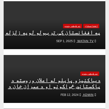
افغانستان
نه طبقه بندي
په افغانستان کې تر ټولو لویه زلزله
WATAN TV
SEP 1, 2025
نه طبقه بندي
د ټاکنیزو پایلو له اعلان وروسته د
پاکستاني ځواکونو او د عمران خان د
پلویانو نښتې
ADMIN
FEB 12, 2024