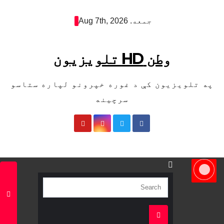
Sk
جمعه. Aug 7th, 2026
cont
وطن HD تلویزیون
په تلویزیون کې د غوره خپرونو لپاره ستاسو
سرچینه