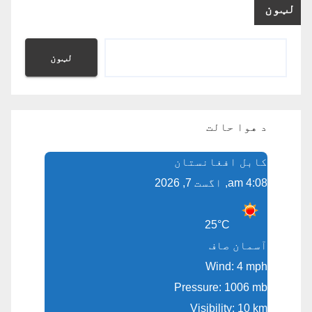
لټون
لټون
د هوا حالت
کابل افغانستان
4:08 am, اگست 7, 2026
25°C
آسمان صاف
Wind: 4 mph
Pressure: 1006 mb
Visibility: 10 km