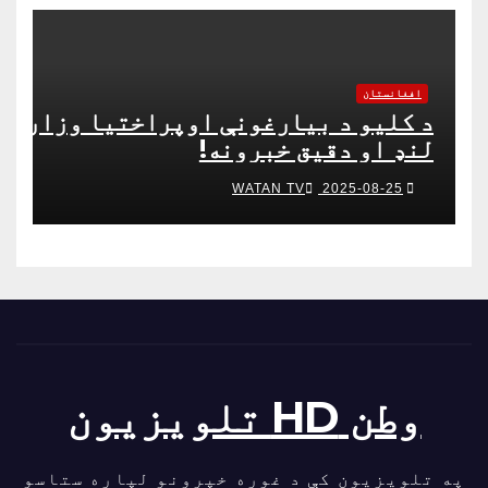
افغانستان
د کلیو د بیارغونې اوپراختیا وزارت
لنډ او دقیق خبرونه!
WATAN TV
2025-08-25
وطن HD تلویزیون
په تلویزیون کې د غوره خپرونو لپاره ستاسو