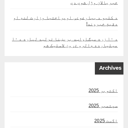
خبریالان وژل شوي دي
د کلیو د بیارغونې اوپراختیا وزارت لنډ او
دقیق خبرونه!
د ۱۰ زره میګاواټه برېښنا تولید لپاره د ۱۰
میلیارده ډالرو تړون لاسلیک شو
Archives
اکتوبر 2025
سپتمبر 2025
اگست 2025