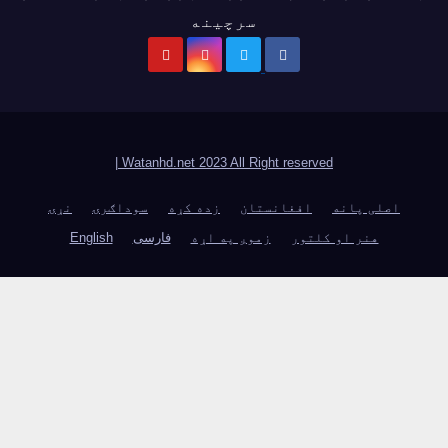
سرچینه
|
Watanhd.net 2023 All Right reserved
اصلی پانه
افغانستان
زده کړه
سوداګرۍ
نړۍ
هنر او کلتور
زموږ په اړه
فارسی
English