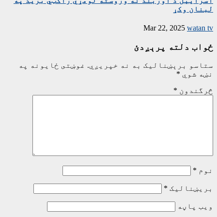
اسراییل د اوربند نه وروسته لومړي راکټي برید په
لبنان وکړ
Mar 22, 2025
watan tv
ځواب دلته پرېږدئ
ستاسو برېښناليک به نه خپريږي.
غوښتى ځایونه په
نښه شوي
*
څرگندون
*
نوم
*
بریښنالیک
*
ویب پاڼه