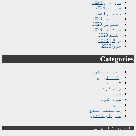
فبروري 2024
جنوري 2024
دسمبر 2023
نوومبر 2023
اکتوبر 2023
سپتمبر 2023
اگست 2023
جولای 2023
جون 2023
Categories
افغانستان
ټکنالوژي
څیړنیز
زده کړه
سپورت
سوداګرۍ
نړۍ
نه طبقه بندي
هنر او کلتور
د اسعارو د تبادلې نرخ