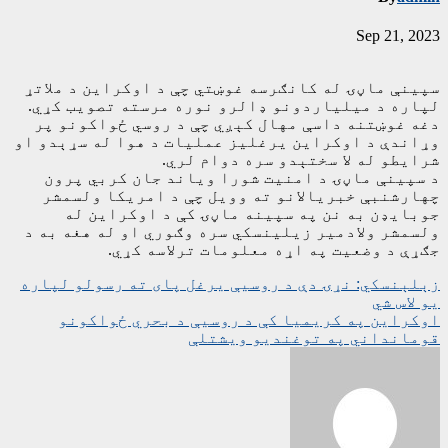
Sep 21, 2023
سپینې ماڼۍ له کانګرسه غوښتي چې د اوکراین د ملاتړ
لپاره د میلیاردونو ډالرو نوره مرسته تصویب کړي.
دغه غوښتنه داسې مهال کېږي چې د روسي ځواکونو پر
وړاندې د اوکراین یرغلیز عملیات د هوا له سړېدو او
شرایطو له لا سختېدو سره دوام لري.
د سپینې ماڼۍ د امنیت شورا ویاند جان کربي پرون
چهارشنبې خبریالانو ته وویل چې د امریکا ولسمشر
جوبایډن به نن په سپینه ماڼۍ کې د اوکراین له
ولسمشر ولادمیر زیلینسکي سره وګوري او له هغه به د
جګړې د وضعیت په اړه معلومات ترلاسه کړي.
ليکنه
زېلېنسکي: نړۍ دې د روسیې یرغل پای ته رسولو لپاره
یو لاس شي
چليدنه
اوکراین په کریمیا کې د روسیې د بحري ځواکونو
قومانداني په توغندیو ویشتلې