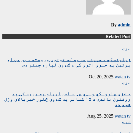
By
admin
Related Post
نړۍ
زیلینسکي د سپینې ماڼۍ له غونډې وروسته د ټرمپ او
پوتین په خبرو اترو کې د ګډون لپاره چمتو دی
Oct 20, 2025
watan tv
نړۍ
د غزې چارواکي وايي چې د اسراییلو په برید کې په
روغتون باندې د ۱۵ کسانو په ګډون څلور خبریالان وژل
شوي دي
Aug 25, 2025
watan tv
نړۍ