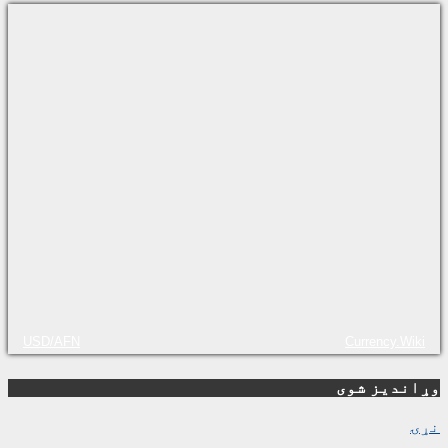
USD/AFN
Currency.Wiki
وړاندیز شوی
نړۍ