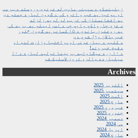
زیلینسکي د سپینې ماڼۍ له غونډې وروسته د ټرمپ
او پوتین په خبرو اترو کې د ګډون لپاره چمتو دی
په افغانستان کې تر ټولو لویه زلزله
د غزې چارواکي وايي چې د اسراییلو په برید کې
په روغتون باندې د ۱۵ کسانو په ګډون څلور
خبریالان وژل شوي دي
د کلیو د بیارغونې اوپراختیا وزارت لنډ او
دقیق خبرونه!
د ۱۰ زره میګاواټه برېښنا تولید لپاره د ۱۰
میلیارده ډالرو تړون لاسلیک شو
Archives
اکتوبر 2025
سپتمبر 2025
اگست 2025
مارچ 2025
فبروري 2025
جنوري 2025
دسمبر 2024
مې 2024
اپریل 2024
مارچ 2024