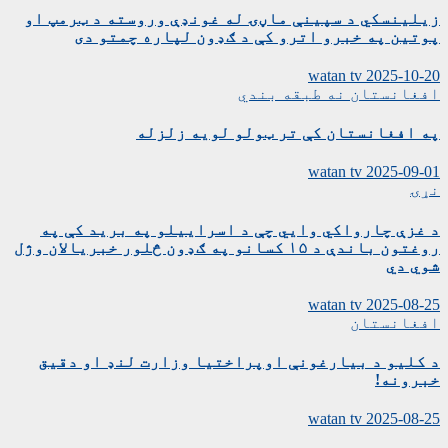
زیلینسکي د سپینې ماڼۍ له غونډې وروسته د ټرمپ او
پوتین په خبرو اترو کې د ګډون لپاره چمتو دی
watan tv
2025-10-20
افغانستان
نه طبقه بندي
په افغانستان کې تر ټولو لویه زلزله
watan tv
2025-09-01
نړۍ
د غزې چارواکي وايي چې د اسراییلو په برید کې په
روغتون باندې د ۱۵ کسانو په ګډون څلور خبریالان وژل
شوي دي
watan tv
2025-08-25
افغانستان
د کلیو د بیارغونې اوپراختیا وزارت لنډ او دقیق
خبرونه!
watan tv
2025-08-25