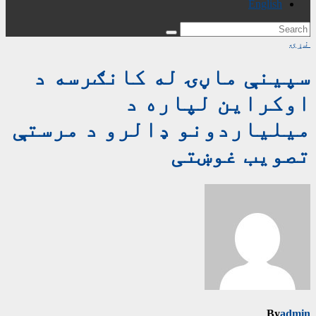
English
نړۍ
سپینې ماڼۍ له کانګرسه د
اوکراین لپاره د
میلیاردونو ډالرو د مرستې
تصویب غوښتی
By
admin