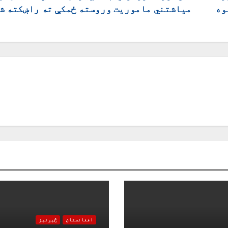
وه
میاشتني ماموریت وروسته ځمکې ته راښکته ش
افغانستان
څیړنیز