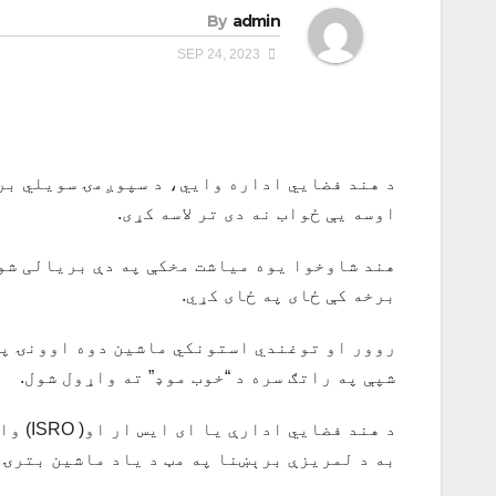
By
admin
SEP 24, 2023
د هند فضايي اداره وايي، د سپوږمۍ سویلي بر
اوسه یې ځواب نه دی تر لاسه کړی.
برخه کې ځای په ځای کړي.
روور او توغندي استونکي ماشین دوه اوونۍ په
شپې په راتګ سره د “خوب موډ” ته واړول شول.
د هند 
به د لمریزې برېښنا په مټ د یاد ماشین بترۍ 