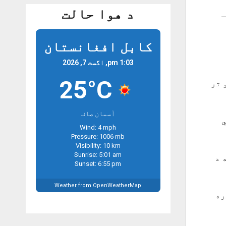
د هوا حالت
کابل افغانستان
1:03 pm, اگست 7, 2026
25°C
 تر
آسمان صاف
 سویلي
Wind: 4 mph
Pressure: 1006 mb
Visibility: 10 km
Sunrise: 5:01 am
 د
Sunset: 6:55 pm
Weather from OpenWeatherMap
 سره