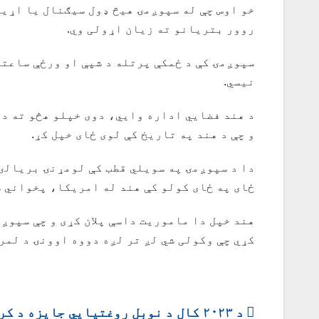
خو اوس چې له سپوږمۍ هیڅ ډول سیګنال یا اړیکه
روور بتریانو ته زیان اړولی وي.
سپوږمۍ کې د ځمکې پرتله د شپې او ورځې ساعتو
نیسي.
و چې د هند په تاریخ کې لوی ځای خپل کړ.
دا د سپوږمۍ په سویلي قطب کې لومړنۍ بریالۍ 
ځای په ځای کولو کې هند له امریکا، پخواني 
هند خپل دا ماموریت داسې پلان کړی و چې سپوږم
کړي چې وکولی شي لږ تر لږه دووه اوونۍ د لمر
ليکنه
د ۲۰۲۳ کال د نوبل روغتیايي جایزه د ک