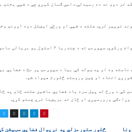
 تر دوی نه ده رسېدلې.‌داسې ګمان کېږي چې د شپې یخنۍ ب
نه توپیر لري. هلته د شپې او ورځې اوښتل دوه اوونۍ وخت
د هند فضایي اداره وايي، دوی خپلو هڅو ته دوام ورکوي. سپوږمۍ ته د چندریا ۳ استول یو
ناسته وه او په ټوله کې بیا د سپوږمۍ پر مخ د فضايي بې
شوروي اتحاد او چین وروسته څلورم هېواد شو.
ۍ کې د ورځ له پیل سره یاد فضايي ماشین هلته ځای په ځا
 وړانګې ورورسېږي او ځان ته برېښنا ترې چمتو کړي.
رونا