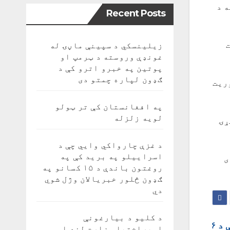
ه د
Recent Posts
زیلینسکي د سپینې ماڼۍ له
غونډې وروسته د ټرمپ او
پوتین په خبرو اترو کې د
ګډون لپاره چمتو دی
 بریالی ماموریت
په افغانستان کې تر ټولو
لویه زلزله
ړۍ
د غزې چارواکي وايي چې د
اسراییلو په برید کې په
ی
روغتون باندې د ۱۵ کسانو په
ګډون څلور خبریالان وژل شوي
دي
د کلیو د بیارغونې
څلور ستورمزلي په نړیوال فضایي سټیشن کې د ۶
اوپراختیا وزارت لنډ او