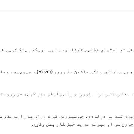
خې ته استولي فضايي توغندي سره یې اړیکه ټينګ کړې، خو
هند شاوخوا یوه میاشت مخکې په دې بریالی شو، چې یاد څېړونکی ماشین یا روور (Rover) د سپوږمۍ
 معلوماتو او انځورونو را ټولولو تېر کړل، خو وروسته
فضایي ادارې یا ای ایس ار او( ISRO) وايي، تمه یې درلوده، چې سپوږمۍ کې د ورځې په را برېدو
چارج شي او بېرته به په خپل کار پیل وکړي.