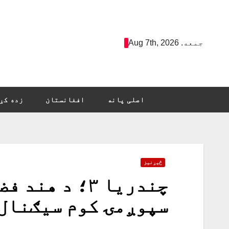
Ski
t
conten
جمعه. Aug 7th, 2026
اصلی پانه
افغانستان
زده کړ
څیړنیز
چندریا ۳؛ د 
سپوږمۍ کوم سیګنال 