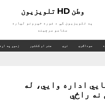
وطن HD تلویزیون
په تلویزیون کې د غوره خپرونو لپاره
ستاسو سرچینه
ه
سوداګرۍ
نړۍ
هنر او کلتور
زموږ په اړه
هند فضايي اداره وايي، له
نه راځي