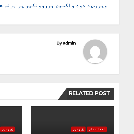
ویروس د دوه واکسین جوړوونکیو پر برخه ش
چليدنه
By
admin
RELATED POST
افغانستان
څیړنیز
څیړنیز