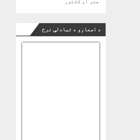
هنر او کلتور
د اسعارو د تبادلې نرخ