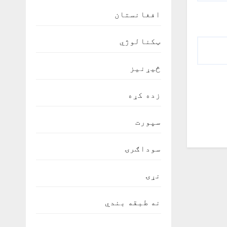
افغانستان
ټکنالوژي
څیړنیز
زده کړه
سپورت
سوداګرۍ
نړۍ
نه طبقه بندي