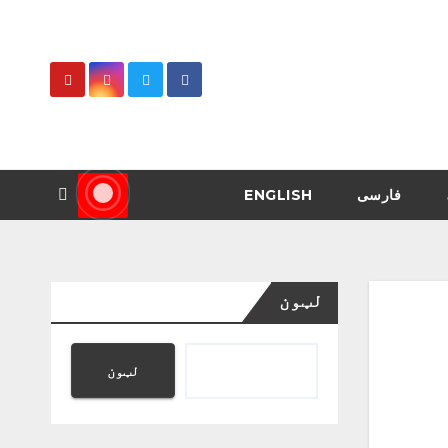
فارسی
ENGLISH
لټون
لټون