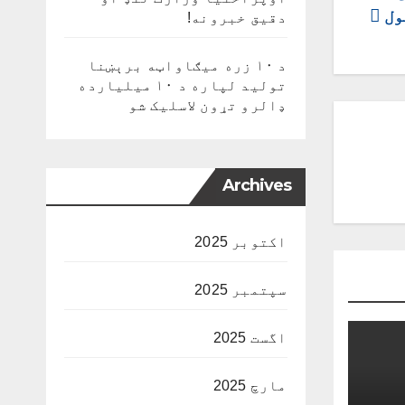
ول
دقیق خبرونه!
د ۱۰ زره میګاواټه برېښنا
تولید لپاره د ۱۰ میلیارده
ډالرو تړون لاسلیک شو
Archives
اکتوبر 2025
سپتمبر 2025
اگست 2025
مارچ 2025