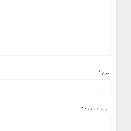
نوم
*
بریښنالیک
*