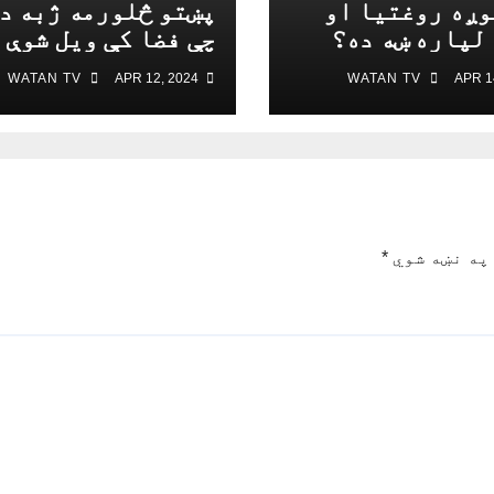
وږه روغتیا او
پښتو څلورمه ژبه د
 لپاره ښه ده؟
چې فضا کې ویل شوې
WATAN TV
APR 12, 2024
WATAN TV
په نښه شوي
*