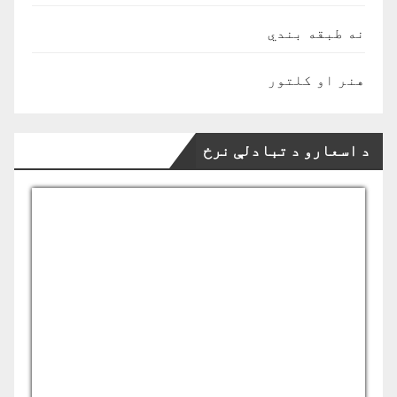
نه طبقه بندي
هنر او کلتور
د اسعارو د تبادلې نرخ