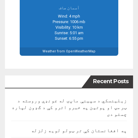
آسمان صاف
Wind: 4 mph
Pressure: 1006 mb
Visibility: 10 km
Sunrise: 5:01 am
Sunset: 6:55 pm
Weather from OpenWeatherMap
Recent Posts
زیلینسکي د سپینې ماڼۍ له غونډې وروسته د
ټرمپ او پوتین په خبرو اترو کې د ګډون لپاره
چمتو دی
په افغانستان کې تر ټولو لویه زلزله