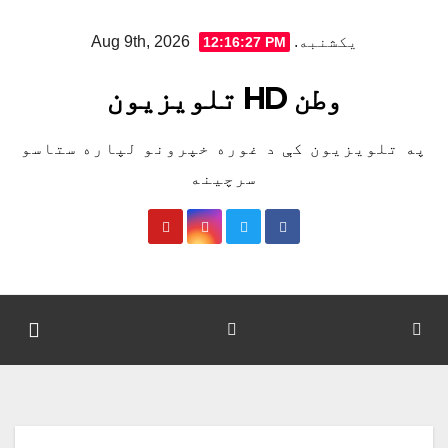
Ski
یکشنبه. Aug 9th, 2026
12:16:28 PM
t
conten
وطن HD تلویزیون
په تلویزیون کې د غوره خپرونو لپاره ستاسو
سرچینه