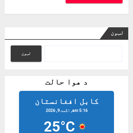
لټون
لټون
د هوا حالت
کابل افغانستان
5:16 am, اگست 9, 2026
25°C