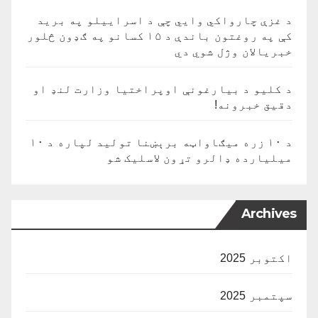
د غزې چارواکي وايي چې د اسراییلو په برید
کې په روغتون باندې د ۱۵ کسانو په ګډون څلور
خبریالان وژل شوي دي
د کلیو د بیارغونې اوپراختیا وزارت لنډ او
دقیق خبرونه!
د ۱۰ زره میګاواټه برېښنا تولید لپاره د ۱۰
میلیارده ډالرو تړون لاسلیک شو
Archives
اکتوبر 2025
سپتمبر 2025