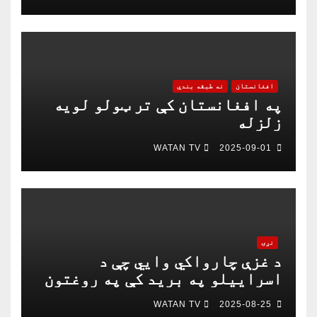
چمتو دی
افغانستان
نه طبقه بندي
په افغانستان کې تر ټولو لویه
زلزله
WATAN TV
2025-09-01
نړۍ
د غزې چارواکي وايي چې د
اسراییلو په برید کې په روغتون
باندې د ۱۵ کسانو په ګډون څلور
WATAN TV
2025-08-25
خبریالان وژل شوي دي