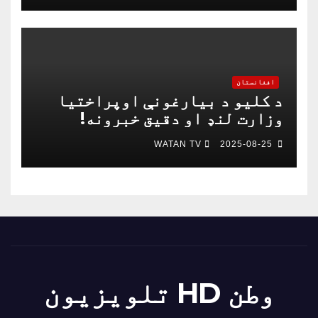
افغانستان
د کلیو د بیارغونې اوپراختیا
وزارت لنډ او دقیق خبرونه!
WATAN TV
2025-08-25
وطن HD تلویزیون