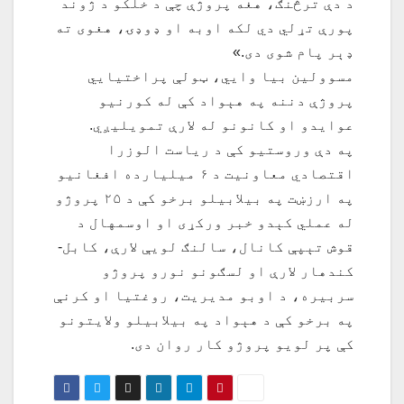
د دې ترڅنګ، هغه پروژې چې د خلکو د ژوند
پورې تړلي دي لکه اوبه او ډوډۍ، هغوی ته
ډېر پام شوی دی.»
مسوولین بیا وايي، ټولې پراختیايي
پروژې دننه په هېواد کې له کورنیو
عوایدو او کانونو له لارې تمویلیږي.
په دې وروستیو کې د ریاست الوزرا
اقتصادي معاونیت د ۶ میلیارده افغانیو
په ارزښت په بیلابیلو برخو کې د ۲۵ پروژو
له عملي کېدو خبر ورکړی او اوسمهال د
قوش تېپې کانال، سالنګ لویې لارې، کابل-
کندهار لارې او لسګونو نورو پروژو
سربیره، د اوبو مدیریت، روغتیا او کرنې
په برخو کې د هېواد په بیلابیلو ولایتونو
کې پر لویو پروژو کار روان دی.