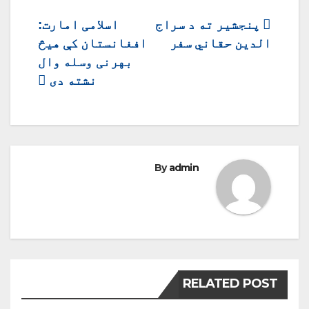
ليکنه
پنجشیر ته د سراج
اسلامی امارت:
الدین حقاني سفر
افغانستان کې هیڅ
چليدنه
بهرنی وسله وال
نشته دی
By
admin
RELATED POST