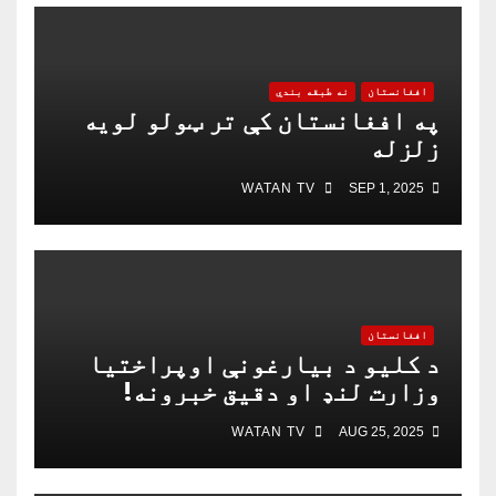
افغانستان
نه طبقه بندي
په افغانستان کې تر ټولو لویه
زلزله
WATAN TV
SEP 1, 2025
افغانستان
د کلیو د بیارغونې اوپراختیا
وزارت لنډ او دقیق خبرونه!
WATAN TV
AUG 25, 2025