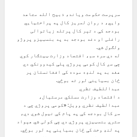
سرپرست حکومت ویاند، ذبیح الله مجاهد
وايي، د روان لمریز کال په پراختیايي
بودجه کې د تېر کال پرتله زیاتوالی
راغلی او دغه بودجه به په بنسټیزو پروژو
ولګول شي.
له دې سره سم، اقتصاد وزارت ټینګار کوي
چې سږ کال کومې پروژې پلې کېدوونکي دي
هغه به په لنډه موده کې افغانستان پر
ځان بسیاینې لور ته بوځي.
عبداللطیف نظري
د اقتصاد وزارت مسلکي مرستیال،
عبدالطیف نظري وویل: «کومې پروژې چې د
سږ کال بودجه کې په پام کې نیول شوي دي،
سترې بنسټیزي پروژې دي چې کولی شي هېواد
په لنډ وخت کې ځان بسیاینې په لور بوځي.