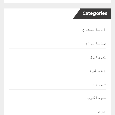
Categories
افغانستان
ټکنالوژي
څیړنیز
زده کړه
سپورت
سوداګرۍ
نړۍ