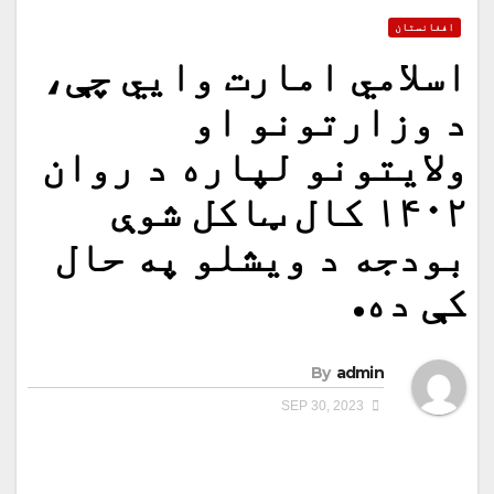
افغانستان
اسلامي امارت وایي چې،
د وزارتونو او
ولایتونو لپاره د روان
۱۴۰۲ کال ټاکل شوې
بودجه د ویشلو په حال
کې ده.
By
admin
SEP 30, 2023