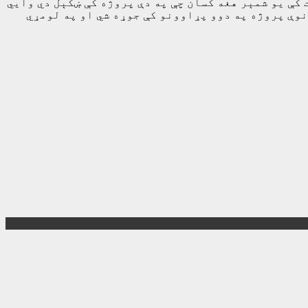
 کې یو شمېر هغه کسان چې په دې پروژه کې ښکېل دي وايي
نوې پروژه په دوو پړاوونو کې جوړه شي او په لومړي