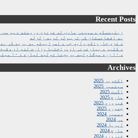
Recent Posts
زیلینسکي د سپینې ماڼۍ له غونډې وروسته د ټرمپ ا
په افغانستان کې تر ټولو لویه زلزله
د غزې چارواکي وايي چې د اسراییلو په برید کې په روغتون باندې د ۱۵ کسانو په ګډو
د کلیو د بیارغونې اوپراختیا وزارت لنډ او دقیق 
د ۱۰ زره میګاواټه برېښنا تولید لپاره د ۱۰ میلیارده ډالرو تړون لاسلیک شو
Archives
اکتوبر 2025
سپتمبر 2025
اگست 2025
مارچ 2025
فبروري 2025
جنوري 2025
دسمبر 2024
مې 2024
اپریل 2024
مارچ 2024
فبروري 2024