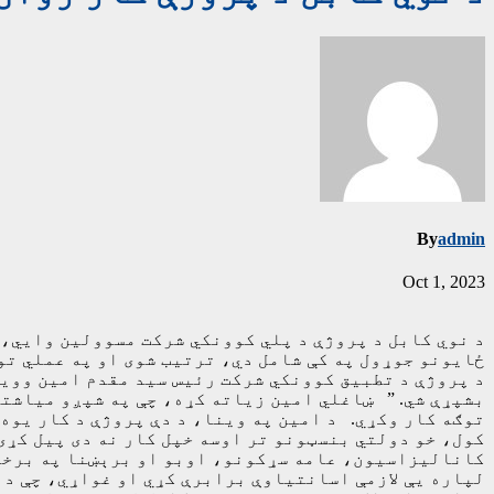
By
admin
Oct 1, 2023
د نوي کابل د پروژې د پلي کوونکي شرکت مسوولین وايي، چ
ځایونو جوړول په کې شامل دي، ترتیب شوی او په عملي تو
د پروژې د تطبیق کوونکي شرکت رئیس سید مقدم امین وویل
بشپړې شي. ” ښاغلي امین زیاته کړه، چې په شپږو میاشتو
توګه کار وکړي. د امين په وينا، د دې پروژې د کار يو
کول، خو دولتي بنسټونو تر اوسه خپل کار نه دى پيل کړى.
کاناليزاسيون، عامه سړکونو، اوبو او برېښنا په برخه 
لپاره يې لازمې اسانتياوې برابرې کړي او غواړي، چې د