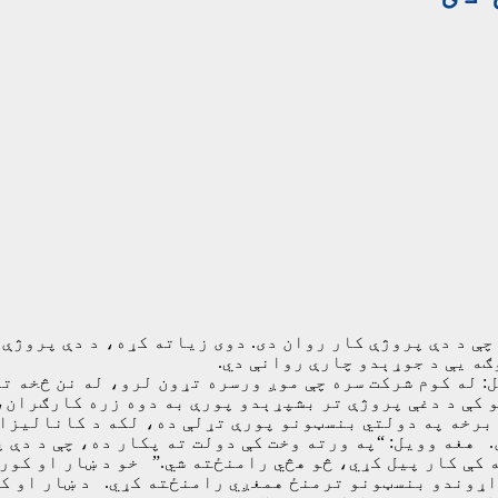
ې د دې پروژې کار روان دی. دوی زیاته کړه، د دې پروژې 
ګه یې د جوړېدو چارې روانې دي.
: له کوم شرکت سره چې موږ ورسره تړون لرو، له نن څخه ت
 کې د دغې پروژې تر بشپړېدو پورې به دوه زره کارګران،
ه برخه په دولتي بنسټونو پورې تړلې ده، لکه د کانالي
 هغه وويل: “په ورته وخت کې دولت ته پکار ده، چې د دې پ
کې کار پيل کړي، څو هڅي رامنځته شي.” خو د ښار او کور
 اړوندو بنسټونو ترمنځ همغږي رامنځته کړي. د ښار او ک