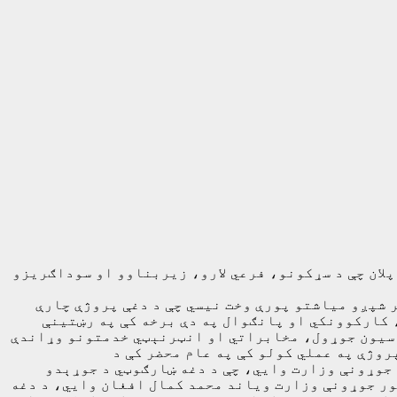
پلان چې د سړکونو، فرعي لارو، زیربناوو او سوداګریزو
ر شپږو میاشتو پورې وخت نیسي چې د دغې پروژې چارې
 کارکوونکي او پانګوال په دې برخه کې په رښتینې
زاسيون جوړول، مخابراتي او انټرنېټي خدمتونو وړاندې
روژې په عملي کولو کې په عام محضر کې د
 جوړونې وزارت وايي، چې د دغه ښارګوټي د جوړېدو
ور جوړونې وزارت ویاند محمد کمال افغان وايي، د دغه