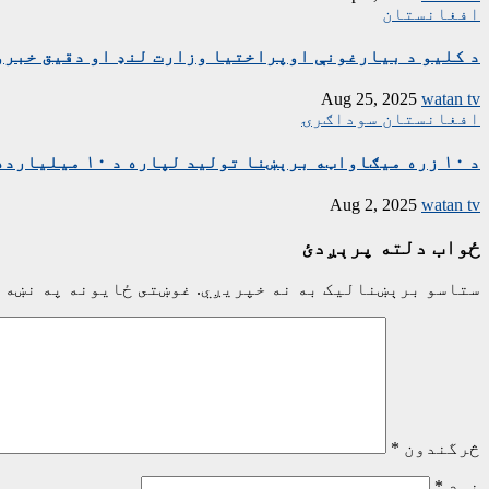
افغانستان
د کلیو د بیارغونې اوپراختیا وزارت لنډ او دقیق خبرو
Aug 25, 2025
watan tv
افغانستان
سوداګرۍ
د ۱۰ زره میګاواټه برېښنا تولید لپاره د ۱۰ میلیارده ډالرو تړون لاسلیک شو
Aug 2, 2025
watan tv
ځواب دلته پرېږدئ
ستاسو برېښناليک به نه خپريږي.
غوښتى ځایونه په نښه 
څرگندون
*
نوم
*