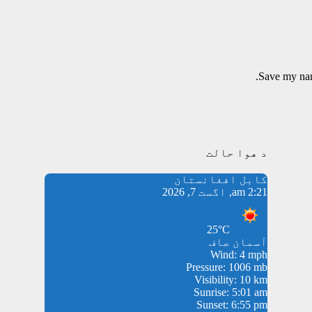
Save my name
د هوا حالت
کابل افغانستان
2:21 am, اگست 7, 2026
25°C
آسمان صاف
Wind: 4 mph
Pressure: 1006 mb
Visibility: 10 km
Sunrise: 5:01 am
Sunset: 6:55 pm