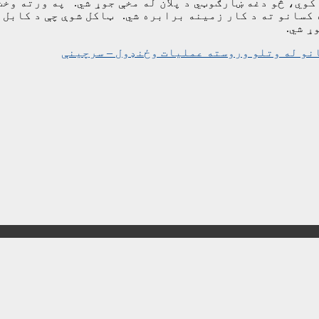
وي، څو دغه ښارګوټي د پلان له مخې جوړ شي. په ورته وخت
 کسانو ته د کار زمینه برابره شي. ټاکل شوې چې د کابل 
نو له وتلو وروسته عملیات وځنډول – سرچینې