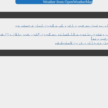
Weather from OpenWeatherMap
و پوتین په خبرو اترو کې د ګډون لپاره چمتو دی
ن څلور خبریالان وژل شوي دي
خبرونه!