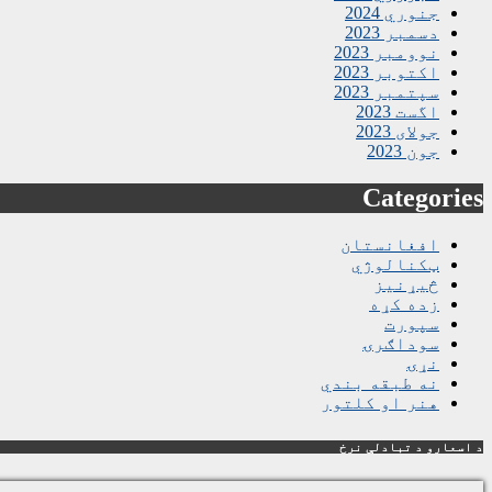
جنوري 2024
دسمبر 2023
نوومبر 2023
اکتوبر 2023
سپتمبر 2023
اگست 2023
جولای 2023
جون 2023
Categories
افغانستان
ټکنالوژي
څیړنیز
زده کړه
سپورت
سوداګرۍ
نړۍ
نه طبقه بندي
هنر او کلتور
د اسعارو د تبادلې نرخ