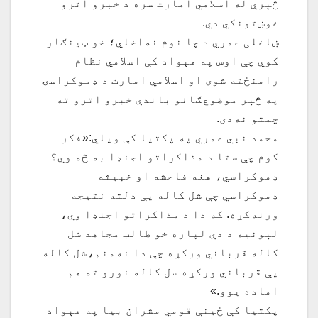
څېرې له اسلامي امارت سره د خبرو اترو
غوښتونکي دي.
ښاغلی عمري د چا نوم نه‌اخلي؛ خو ټینګار
کوي چې اوس په هېواد کې اسلامي نظام
رامنځته شوی او اسلامي امارت د ډموکراسۍ
په څېر موضوع‌ګانو باندې خبرو اترو ته
چمتو نه‌دی.
محمد نبي عمري په پکتیا کې ویلي:«فکر
کوم چې ستا د مذاکراتو اجنډا به څه وي؟
ډموکراسي، هغه فاحشه او خبیثه
ډموکراسي چې شل کاله یې دلته نتیجه
ورنه‌کړه. که دا د مذاکراتو اجنډا وي،
لېونیه د دې لپاره خو طالب مجاهد شل
کاله قرباني ورکړه چې دا نه‌منم،شل کاله
یې قرباني ورکړه سل کاله نورو ته هم
اماده یوو.»
پکتیا کې ځینې قومي مشران بیا په هېواد