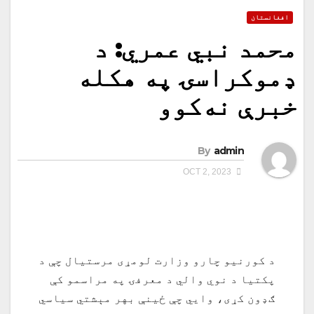
افغانستان
محمد نبي عمري: د
ډموکراسۍ په هکله
خبرې نه‌کوو
By
admin
OCT 2, 2023
د کورنیو چارو وزارت لومړی مرستیال چې د
پکتیا د نوي والي د معرفۍ په مراسمو کې
ګډون کړی، وایي چې ځينې بهر مېشتي سیاسي