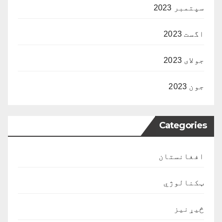
سپتمبر 2023
اگست 2023
جولای 2023
جون 2023
Categories
افغانستان
ټکنالوژي
څیړنیز