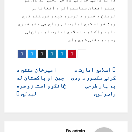
ځينو افغان سیاستوالو د افغانانو
ترمنځ د خبرو د ترسره کېدو غوښتنه کړې
وه؛ خو اسلامي امارت تل ویلي چې دغه خبرې
باید واک ته د اسلامي امارت له بیاځلې
رسېدو مخکې شوې وای.
ليکنه
اسلامي امارت د
امیرخان متقي د
کرنې سکټور د ودې
چین او پاکستان له
چليدنه
په پار طرحې
ځانګړو استازو سره
راټولوي
لیدلي
By
admin