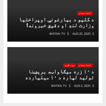
افغانستان
د کلیو د بیارغونې اوپراختیا
وزارت لنډ او دقیق خبرونه!
WATAN TV
AUG 25, 2025
افغانستان
سوداګرۍ
د ۱۰ زره میګاواټه برېښنا
تولید لپاره د ۱۰ میلیارده
ډالرو تړون لاسلیک شو
WATAN TV
AUG 2, 2025