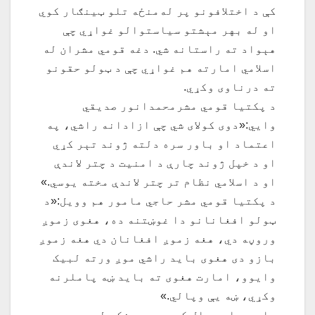
کې د اختلافونو پر له‌منځه تلو ټینګار کوي
او له بهر مېشتو سیاستوالو غواړي چې
هېواد ته راستانه شي. دغه قومي مشران له
اسلامي امارته هم غواړي چې د ټولو حقونو
ته درناوی وکړي.
د پکتیا قومي مشرمحمدانور صديقي
وايي:«دوی کولای شي چې ازادانه راشي، په
اعتماد او باور سره دلته ژوند تېر کړي
او د خپل ژوند چارې د امنیت د چتر لاندې
او د اسلامي نظام تر چتر لاندې مخته یوسي.»
د پکتیا قومي مشر حاجي مامور هم وویل:«د
ټولو افغانانو دا غوښتنه ده، هغوی زموږ
وروڼه دي، هغه زموږ افغانان دي هغه زموږ
بازو دی هغوی باید راشي موږ ورته لبیک
وایوو، امارت هغوی ته باید ښه پاملرنه
وکړي، ښه یې وپالي.»
دا په داسې حال کې ده چې مخکې له دې هم