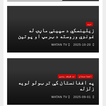
نړۍ
زیلینسکي د سپینې ماڼۍ له
غونډې وروسته د ټرمپ او پوتین
په خبرو اترو کې د ګډون لپاره
WATAN TV
2025-10-20
چمتو دی
افغانستان
نه طبقه بندي
په افغانستان کې تر ټولو لویه
زلزله
WATAN TV
2025-09-01