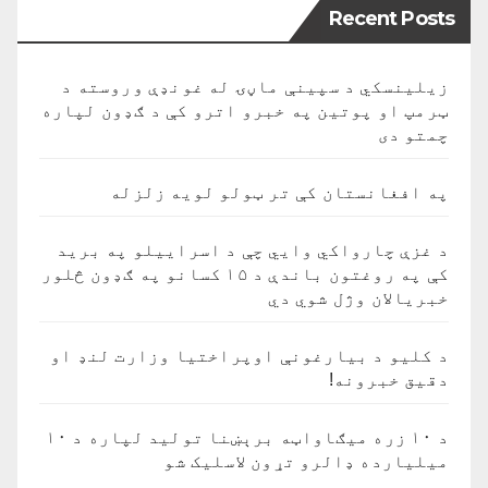
Recent Posts
زیلینسکي د سپینې ماڼۍ له غونډې وروسته د
ټرمپ او پوتین په خبرو اترو کې د ګډون لپاره
چمتو دی
په افغانستان کې تر ټولو لویه زلزله
د غزې چارواکي وايي چې د اسراییلو په برید
کې په روغتون باندې د ۱۵ کسانو په ګډون څلور
خبریالان وژل شوي دي
د کلیو د بیارغونې اوپراختیا وزارت لنډ او
دقیق خبرونه!
د ۱۰ زره میګاواټه برېښنا تولید لپاره د ۱۰
میلیارده ډالرو تړون لاسلیک شو