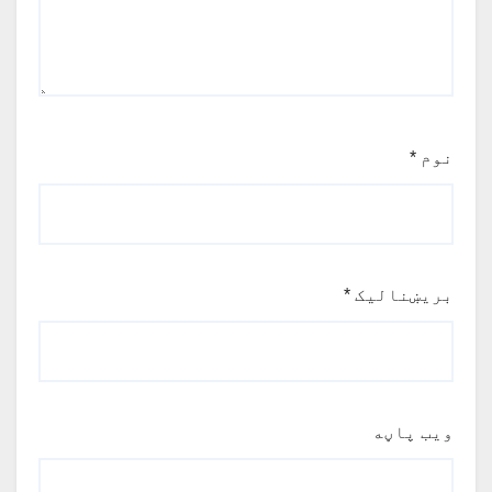
نوم
*
بریښنالیک
*
ویب پاڼه