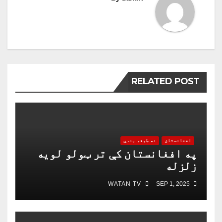
RELATED POST
افغانستان
نه طبقه بندي
په افغانستان کې تر ټولو لویه
زلزله
WATAN TV
SEP 1, 2025