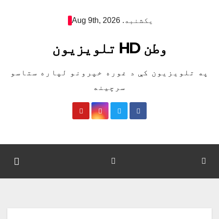
Ski
یکشنبه. Aug 9th, 2026
t
conten
وطن HD تلویزیون
په تلویزیون کې د غوره خپرونو لپاره ستاسو
سرچینه