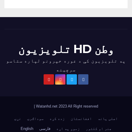
وطن HD تلویزیون
په تلویزیون کې د غوره خپرونو لپاره ستاسو
سرچینه
|
Watanhd.net 2023 All Right reserved
اصلی پانه
افغانستان
زده کړه
سوداګرۍ
نړۍ
هنر او کلتور
زموږ په اړه
فارسی
English