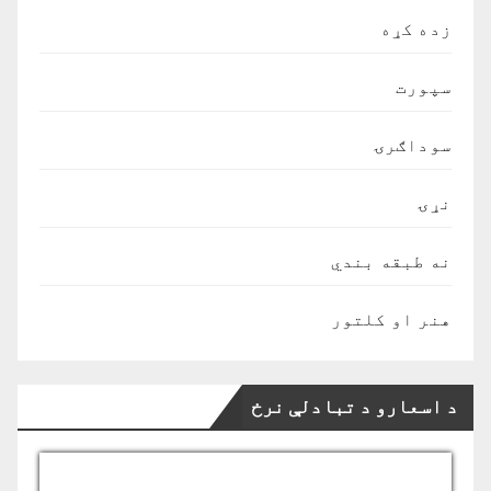
زده کړه
سپورت
سوداګرۍ
نړۍ
نه طبقه بندي
هنر او کلتور
د اسعارو د تبادلې نرخ