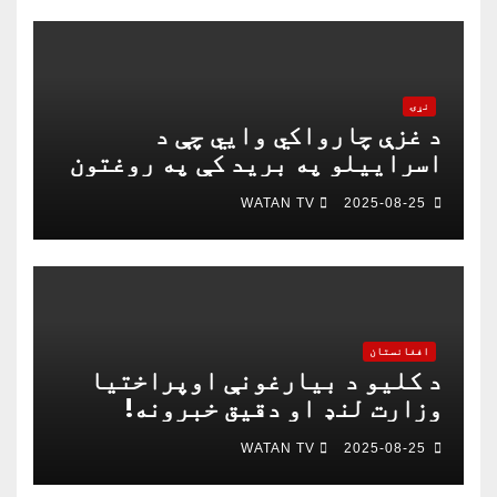
نړۍ
د غزې چارواکي وايي چې د
اسراییلو په برید کې په روغتون
باندې د ۱۵ کسانو په ګډون څلور
WATAN TV
2025-08-25
خبریالان وژل شوي دي
افغانستان
د کلیو د بیارغونې اوپراختیا
وزارت لنډ او دقیق خبرونه!
WATAN TV
2025-08-25