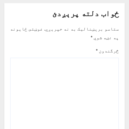
ځواب دلته پرېږدئ
ستاسو برېښناليک به نه خپريږي.
غوښتى ځایونه
په نښه شوي
*
څرگندون
*