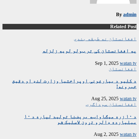
By
admin
Related Post
افغانستان
نه طبقه بندي
په افغانستان کې تر ټولو لویه زلزله
Sep 1, 2025
watan tv
افغانستان
د کلیو د بیارغونې اوپراختیا وزارت لنډ او دقیق
خبرونه!
Aug 25, 2025
watan tv
افغانستان
سوداګرۍ
د ۱۰ زره میګاواټه برېښنا تولید لپاره د ۱۰
میلیارده ډالرو تړون لاسلیک شو
Aug 2, 2025
watan tv