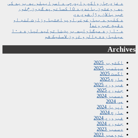
د غزې چارواکي وايي چې د اسراییلو په برید کې
په روغتون باندې د ۱۵ کسانو په ګډون څلور
خبریالان وژل شوي دي
د کلیو د بیارغونې اوپراختیا وزارت لنډ او
دقیق خبرونه!
د ۱۰ زره میګاواټه برېښنا تولید لپاره د ۱۰
میلیارده ډالرو تړون لاسلیک شو
Archives
اکتوبر 2025
سپتمبر 2025
اگست 2025
مارچ 2025
فبروري 2025
جنوري 2025
دسمبر 2024
مې 2024
اپریل 2024
مارچ 2024
فبروري 2024
جنوري 2024
دسمبر 2023
نوومبر 2023