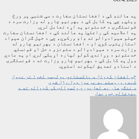
په هالنډ کې د افغانستان سفارت د سې شنبې پر ورځ
ویلي، چې په کابل کې د بهرنیو چارو له وزارت سره د
قونسلګرۍ د خدمتونو په اړه تعامل لري.
په اعلامیه کې راغلي: په هالند کې د افغانستان سفارت
خپلو هېوادوالو ته ډاډ ورکوي، چې د خپل ګران هېواد
استازیتوب کوي او د افغانستان د بهرنیو چارو له
وزارت سره د هېوادوالو د ستونزو د حل او قونسلي
خدمتونو د وړاندې کولو لپاره اړیکې لري او په عادي
ډول په کابل کې د بهرنیو چارو وزارت ته د قونسلګرۍ
د اسنادو تصدیق لیکونه استوي.
ليکنه
څو افغان کډوال د پاکستاني پولیسو لخوا تر نیول
کېدو وروسته په مرموز ډول وژل شوي
چليدنه
د ننګرهار په لعل‌پورې ولسوالۍ کې کډوالو ته د
پنډغالي جوړېدل