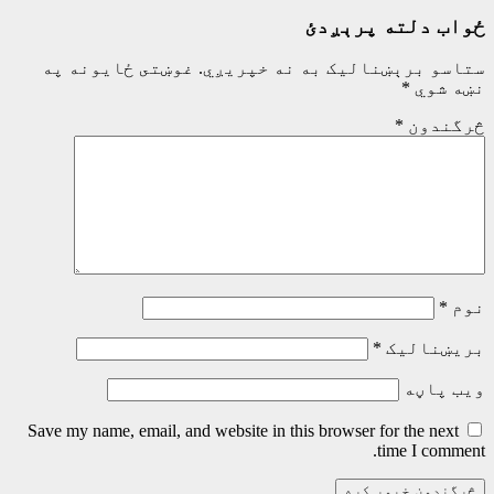
ځواب دلته پرېږدئ
ستاسو برېښناليک به نه خپريږي.
غوښتى ځایونه په
نښه شوي
*
څرگندون
*
نوم
*
بریښنالیک
*
ویب پاڼه
Save my name, email, and website in this browser for the next
time I comment.