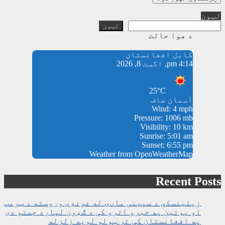
لټون
لټون
د هوا حالت
کابل افغانستان
4:14 pm, اگست 8, 2026
25°C
آسمان صاف
Wind: 4 mph
Pressure: 1006 mb
Visibility: 10 km
Sunrise: 5:01 am
Sunset: 6:55 pm
Weather from OpenWeatherMap
Recent Posts
زیلینسکي د سپینې ماڼۍ له غونډې وروسته د ټرمپ
او پوتین په خبرو اترو کې د ګډون لپاره چمتو دی
په افغانستان کې تر ټولو لویه زلزله