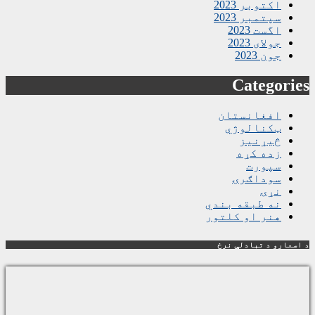
اکتوبر 2023
سپتمبر 2023
اگست 2023
جولای 2023
جون 2023
Categories
افغانستان
ټکنالوژي
څیړنیز
زده کړه
سپورت
سوداګرۍ
نړۍ
نه طبقه بندي
هنر او کلتور
د اسعارو د تبادلې نرخ