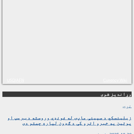
USD/AFN
Currency.Wiki
وړاندیز شوی
نړۍ
زیلینسکي د سپینې ماڼۍ له غونډې وروسته د ټرمپ او
پوتین په خبرو اترو کې د ګډون لپاره چمتو دی