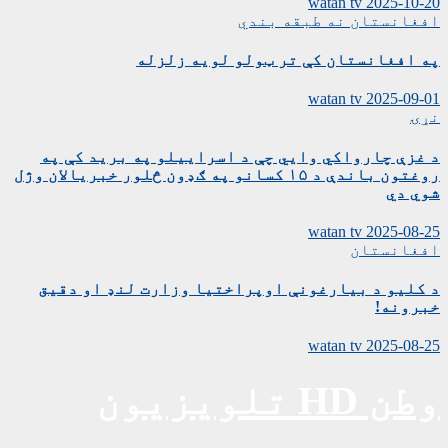
watan tv
2025-10-20
افغانستان
نه طبقه بندي
په افغانستان کې تر ټولو لویه زلزله
watan tv
2025-09-01
نړۍ
د غزې چارواکي وايي چې د اسراییلو په برید کې په
روغتون باندې د ۱۵ کسانو په ګډون څلور خبریالان وژل
شوي دي
watan tv
2025-08-25
افغانستان
د کلیو د بیارغونې اوپراختیا وزارت لنډ او دقیق
خبرونه!
watan tv
2025-08-25
وطن HD تلویزیون