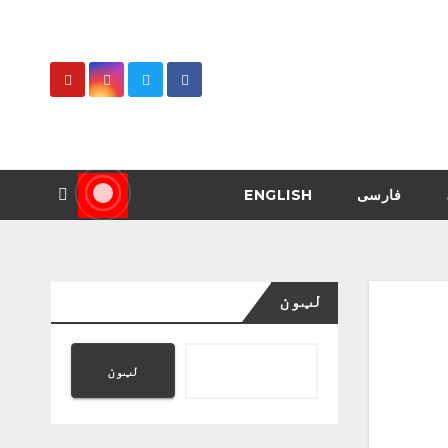
فارسی
ENGLISH
لټون
لټون