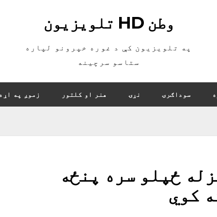
وطن HD تلویزیون
په تلویزیون کې د غوره خپرونو لپاره
ستاسو سرچینه
ه
سوداګرۍ
نړۍ
هنر او کلتور
زموږ په اړه
زله ځپلو سره پنځه
ه کوي