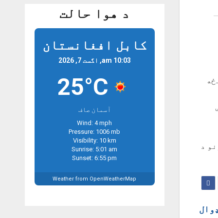
د هوا حالت
کابل افغانستان
10:03 am, اگست 7, 2026
25°C
ځه
آسمان صاف
Wind: 4 mph
Pressure: 1006 mb
Visibility: 10 km
نو د
Sunrise: 5:01 am
Sunset: 6:55 pm
Weather from OpenWeatherMap
افغان کډوال