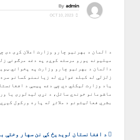
By
admin
OCT 10, 2023
د المان د بهرنیو چارو وزارت اعلان کړی دی چ
میلیونه یورو مرسته کوې، په دغه مرګونې زلزله کې څه د پاسه 
دالمان د بهرنیو چارو وزارت په پخواني ټویټر
زلزلې له کبله غواړي له زیانمنو کسانو سره 
یاد وزارت لیکلي دي چې دغه پیسې د افغانستا
ماشومانو خوندي ساتل، د نړۍ لیدلوری یا ورل
بشري فعالیتونو د ملاتړ له پاره ورکول کېږي.
ليکنه
د افغانستان لوېدیځ کې نن سهار وختې ب