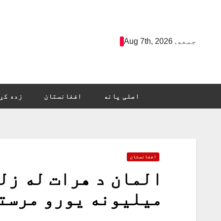
Ski
t
conten
جمعه. Aug 7th, 2026
اصلی پانه
افغانستان
زده کړ
افغانستان
المان د هرات له زل
میلیونه یورو مرست