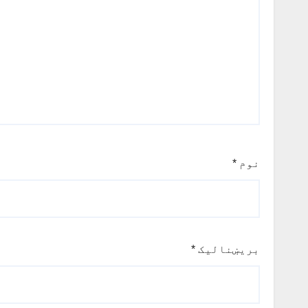
نوم
*
بریښنالیک
*