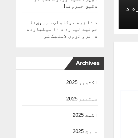
دقیق خبرونه!
ه د
د ۱۰ زره میګاواټه برېښنا
تولید لپاره د ۱۰ میلیارده
ډالرو تړون لاسلیک شو
Archives
اکتوبر 2025
سپتمبر 2025
اگست 2025
مارچ 2025