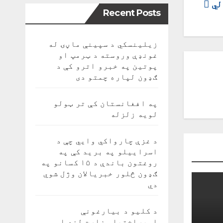
لي
Recent Posts
زیلینسکي د سپینې ماڼۍ له
غونډې وروسته د ټرمپ او
پوتین په خبرو اترو کې د
ګډون لپاره چمتو دی
په افغانستان کې تر ټولو
لویه زلزله
د غزې چارواکي وايي چې د
اسراییلو په برید کې په
روغتون باندې د ۱۵ کسانو په
ګډون څلور خبریالان وژل شوي
دي
د کلیو د بیارغونې
اوپراختیا وزارت لنډ او