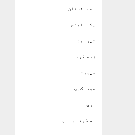
افغانستان
ټکنالوژي
څیړنیز
زده کړه
سپورت
سوداګرۍ
نړۍ
نه طبقه بندي