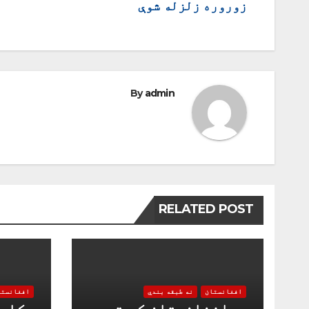
زوروره زلزله شوې
چليدنه
By
admin
RELATED POST
افغانستان
نه طبقه بندي
افغانستا