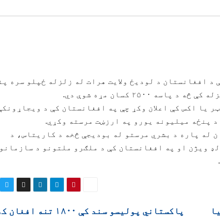
ې د افغانستان د لودیځ ولايت هرات له زلزله ځپلو سره پن
۲۵۰۰ کسان مړه شوې دي.
 یا اکس کې اعلان وکړ چې په افغانستان کې د ویجاړونکې
د پنځه میلیونه یورو په ارزښت مرسته وکړي.
ن له پاره د بشري مرستو له بودیجې څخه د کاریتاس، د
ډ ویژن او په افغانستان کې د ملګرو ملتونو د سازمانو
یا
پاکستاني پوليسو سند کې ۱۸۰۰ تنه 