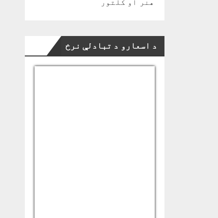
هنر او کلتور
د اسعارو د تبادلې نرخ