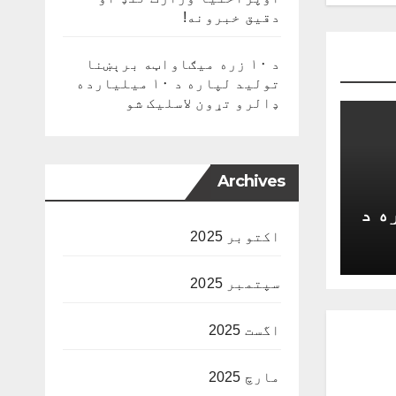
دقیق خبرونه!
د ۱۰ زره میګاواټه برېښنا
تولید لپاره د ۱۰ میلیارده
ډالرو تړون لاسلیک شو
Archives
ه د
اکتوبر 2025
سپتمبر 2025
اگست 2025
مارچ 2025