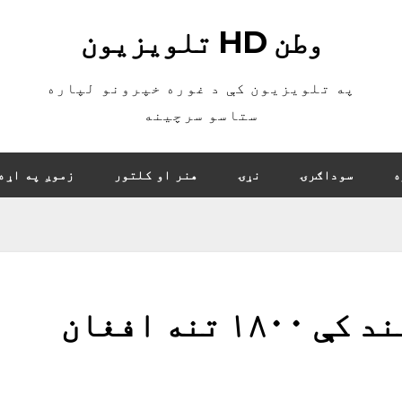
وطن HD تلویزیون
په تلویزیون کې د غوره خپرونو لپاره
ستاسو سرچینه
ه
سوداګرۍ
نړۍ
هنر او کلتور
زموږ په اړه
پاکستاني پوليسو سند کې ۱۸۰۰ تنه افغان