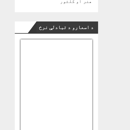
هنر او کلتور
د اسعارو د تبادلې نرخ