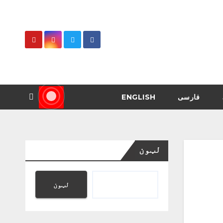
فارسی
ENGLISH
لټون
لټون