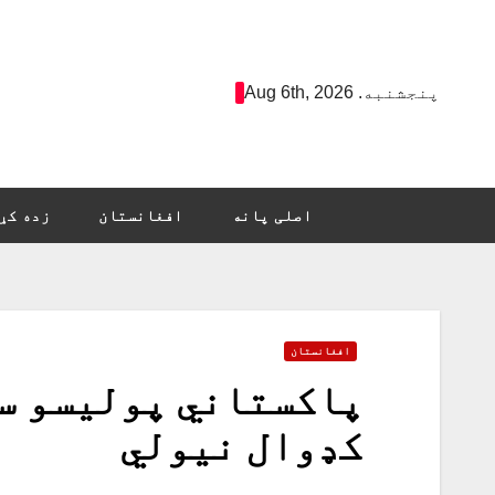
Ski
t
conten
پنجشنبه. Aug 6th, 2026
اصلی پانه
افغانستان
زده کړ
افغانستان
کډوال نيولي