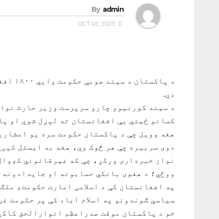
By
admin
OCT 10, 2023
د پاکس
دي.
د سيند کورنيوو چارو سرپرست وزیر حارث نواز 
کسانو ځيني يې افغانستان ته لېږل شوي او پاتې
هغه وويل چې د پاکستان حکومت سره يو اعشاري
دوی سربیره چې هر څوک وي، هغه به ایستل کېږي
نواز خبرداری ورکړ، چې که غیرقانوني کډوال 
ووځي؛ د هغوی بانکي حسابونه او جايدادونه ب
په افغانستان کې د اسلامی امارت حکومت، ملګ
سياسي ګوندونو په اسلام اباد کې پر حکومت غږ
خو د پاکستان موقت صدراعظم انوارالحق کاکړ