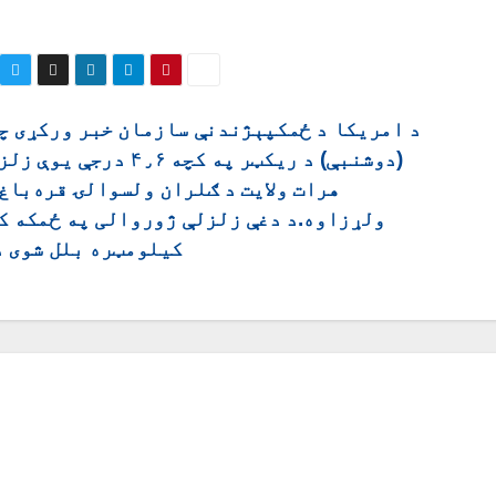
د امریکا د ځمکپېژندنې سازمان خبر ورکړی چ
(دوشنبې) د ریکټر په کچه ۴٫۶ درجې 
هرات ولایت د ګلران ولسوالۍ قره‌باغ
کیلومټره بلل شوی د