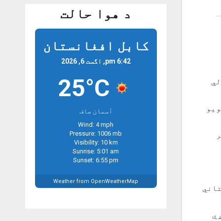
د هوا حالت
کابل افغانستان
6:42 pm, اگست 6, 2026
25°C
ولي
ويو
آسمان صاف
Wind: 4 mph
Pressure: 1006 mb
ر
Visibility: 10 km
Sunrise: 5:01 am
Sunset: 6:55 pm
Weather from OpenWeatherMap
تاني
ړي