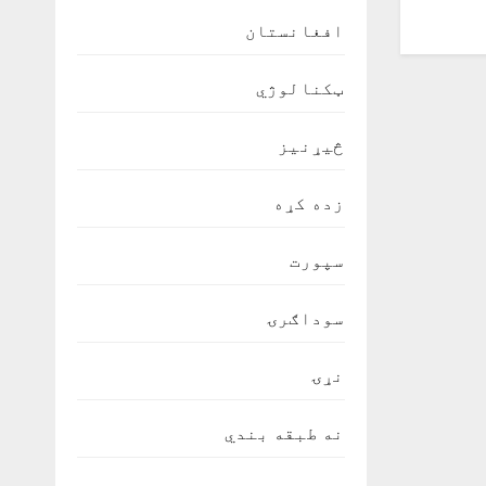
افغانستان
ټکنالوژي
څیړنیز
زده کړه
سپورت
سوداګرۍ
نړۍ
نه طبقه بندي