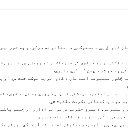
تان د سيند صوبې حکومت وايي ۱۸۰۰ افغان کډوال یې د هستوګنې د اسنادو نه درلودو په تور ني
د اکتوبر په کراچۍ کې خبريالانو ته وويل، چې د نيول ش
 به هم ژر د چمن له لارې ولېږي.
ه څلور ميليونه افغانان د کډوالو په توګه ثبت دي او پ
.
د روانې اکتوبر میاشتې تر پایه پورې په خپله خوښه نه
ه هم د پاکستاني حکومت ملکيت شي.
رو ملتونو، د بشري حقونو نړيوالو ادارو او ځينو پاکس
 کړی چې د کډوالو پر ضد اقدامات ودروي.
 ويلي، چې د اوسېدو قانوني اسناد نه لرونکي بهرني وګ