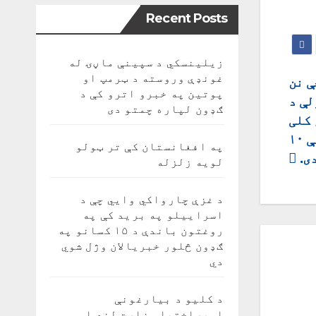
Recent Posts
زیلینسکي د سپینې ماڼۍ له
غونډې وروسته د ټرمپ او
ې نن
پوتین په خبرو اترو کې د
یوې زلزلې د
ګډون لپاره چمتو دی
 کلی
ولړزاوه.د دغې زلزلې ژوروالی په ځمکه کې ۱۰
په افغانستان کې تر ټولو
ی.
لویه زلزله
د غزې چارواکي وايي چې د
اسراییلو په برید کې په
روغتون باندې د ۱۵ کسانو په
ګډون څلور خبریالان وژل شوي
دي
د کلیو د بیارغونې
اوپراختیا وزارت لنډ او