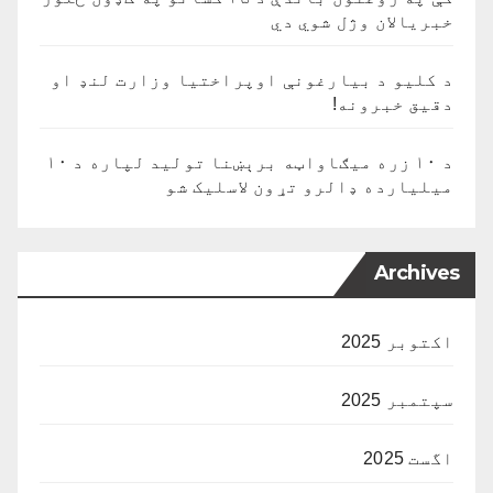
خبریالان وژل شوي دي
د کلیو د بیارغونې اوپراختیا وزارت لنډ او
دقیق خبرونه!
د ۱۰ زره میګاواټه برېښنا تولید لپاره د ۱۰
میلیارده ډالرو تړون لاسلیک شو
Archives
اکتوبر 2025
سپتمبر 2025
اگست 2025