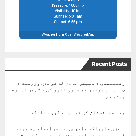
Pressure: 1006 mb
Visibility: 10 km
Sunrise: 5:01 am
Sunset: 6:55 pm
Weather from OpenWeatherMap
Recent Posts
زیلینسکي د سپینې ماڼۍ له غونډې وروسته د
ټرمپ او پوتین په خبرو اترو کې د ګډون لپاره
چمتو دی
په افغانستان کې تر ټولو لویه زلزله
د غزې چارواکي وايي چې د اسراییلو په برید
کې په روغتون باندې د ۱۵ کسانو په ګډون څلور