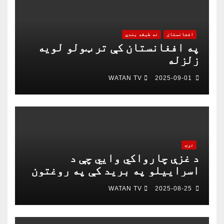
افغانستان
نه طبقه بندي
په افغانستان کې تر ټولو لویه
زلزله
WATAN TV
2025-09-01
نړۍ
د غزې چارواکي وايي چې د
اسراییلو په برید کې په روغتون
باندې د ۱۵ کسانو په ګډون څلور
WATAN TV
2025-08-25
خبریالان وژل شوي دي