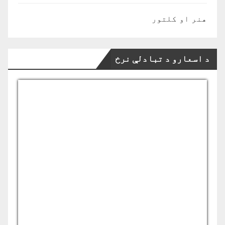
هنر او کلتور
د اسعارو د تبادلې نرخ