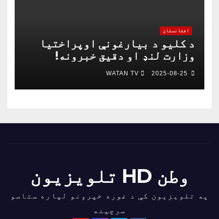
افغانستان
د کلیو د بیارغونې اوپراختیا
وزارت لنډ او دقیق خبرونه!
WATAN TV
2025-08-25
وطن HD تلویزیون
په تلویزیون کې د غوره خپرونو لپاره ستاسو
سرچینه