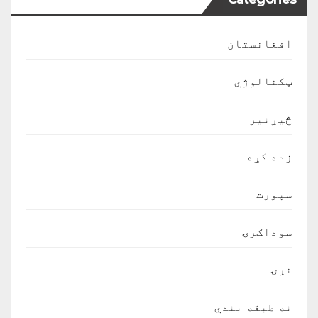
افغانستان
ټکنالوژي
څیړنیز
زده کړه
سپورت
سوداګرۍ
نړۍ
نه طبقه بندي