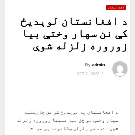
افغانستان
د افغانستان لوېدیځ
کې نن سهار وختې بیا
زوروره زلزله شوې
By
admin
OCT 11, 2023
د افغانستان په لوېدیځ کې نن چارشنبه
سهار وختي یو ځل بیا نسبتآ زوروره زلزله
شوې ده. د دې زلزلې ټکانونه پر هرات