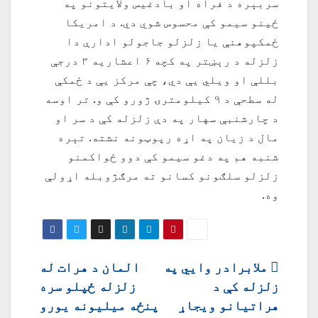
سربېره د فراه او بادغیس ولایتونو په
ځینو سیمو کې محسوس شوي دي. د امریکا
ځمکپوهنې یا زلزلو جاجولو ادارې دا
زلزله د رېښتر په کچه ۶ اعشاریه ۳ درجې
بللې او ویلي یې دي، چې مرکز یې د ځمکې
له سطحې د ۹ کیلومترۍ ژورو کې و. تر اوسه
د چارشنبې سهار په دې زلزله کې د سر او
مال د زیان په اړه رپوټونه نشته. تېره
شنبه هم په دغو سیمو کې دوو ځواکمنو
زلزلو سلګونو کسانو ته مرګژوبله اړولې
وه.
ليکنه
ملابرادر وايي په
المان د هرات له
زلزله کې د
زلزله ځپلو سره
چليدنه
هراتیانو ویجاړ
پنځه میلیونه یورو