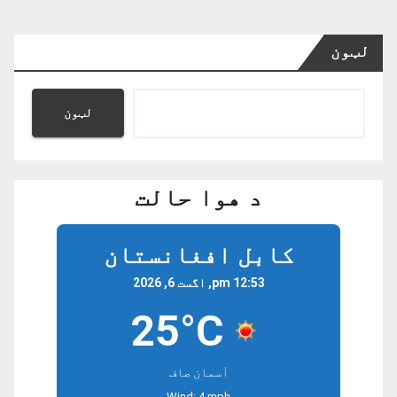
لټون
لټون
د هوا حالت
کابل افغانستان
12:53 pm, اگست 6, 2026
25°C
آسمان صاف
Wind: 4 mph