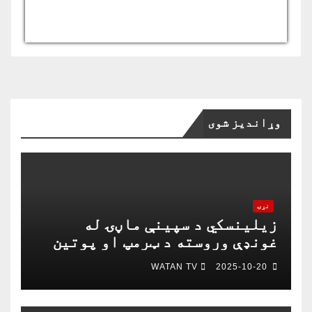
USD/AFN
Currency.Wiki
وړاندیز شوی
نړۍ
زیلینسکي د سپینې ماڼۍ له
غونډې وروسته د ټرمپ او پوتین
په خبرو اترو کې د ګډون لپاره
WATAN TV
2025-10-20
چمتو دی