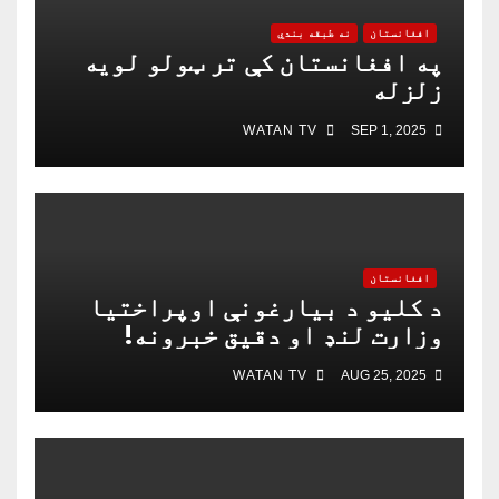
افغانستان
نه طبقه بندي
په افغانستان کې تر ټولو لویه
زلزله
WATAN TV
SEP 1, 2025
افغانستان
د کلیو د بیارغونې اوپراختیا
وزارت لنډ او دقیق خبرونه!
WATAN TV
AUG 25, 2025