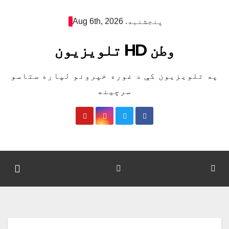
Ski
پنجشنبه. Aug 6th, 2026
t
conten
وطن HD تلویزیون
په تلویزیون کې د غوره خپرونو لپاره ستاسو
سرچینه