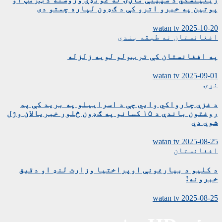
پوتین په خبرو اترو کې د ګډون لپاره چمتو دی
watan tv
2025-10-20
افغانستان
نه طبقه بندي
په افغانستان کې تر ټولو لویه زلزله
watan tv
2025-09-01
نړۍ
د غزې چارواکي وايي چې د اسراییلو په برید کې په
روغتون باندې د ۱۵ کسانو په ګډون څلور خبریالان وژل
شوي دي
watan tv
2025-08-25
افغانستان
د کلیو د بیارغونې اوپراختیا وزارت لنډ او دقیق
خبرونه!
watan tv
2025-08-25