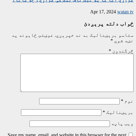
Apr 17, 2024
watan tv
ځواب دلته پرېږدئ
ستاسو برېښناليک به نه خپريږي.
غوښتى ځایونه په
نښه شوي
*
څرگندون
*
نوم
*
بریښنالیک
*
ویب پاڼه
Save my name, email, and website in this browser for the next