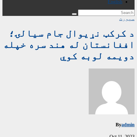
English
سپورت
د کرکټ نړیوال جام سیالۍ؛
افغانستان له هند سره خپله
دویمه لوبه کوي
By
admin
Oct 11, 2023