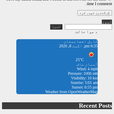
time I comment.
لټون
لټون
د هوا حالت
کابل افغانستان
6:35 pm, اگست 8, 2026
25°C
آسمان صاف
Wind: 4 mph
Pressure: 1006 mb
Visibility: 10 km
Sunrise: 5:01 am
Sunset: 6:55 pm
Weather from OpenWeatherMap
Recent Posts