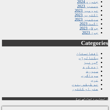
جنوري 2024
دسمبر 2023
نوومبر 2023
اکتوبر 2023
سپتمبر 2023
اگست 2023
جولای 2023
جون 2023
Categories
افغانستان
ټکنالوژي
څیړنیز
زده کړه
سپورت
سوداګرۍ
نړۍ
نه طبقه بندي
هنر او کلتور
د اسعارو د تبادلې نرخ