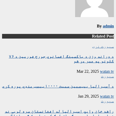
By
admin
Related Post
سپورت
نړۍ
د درانه وزن د باکسینګ افسانوي جورج فورمین د ۷۶
کلونو په عمر مړ شو
Mar 22, 2025
watan tv
سپورت
د آسټرالیا بیټسمین سمیت ۱۰۰۰۰ ټیسټ منډې پوره کړې
Jan 29, 2025
watan tv
سپورت
راشد خان وايي اسټرالیا له افغانستان سره لوبې نه
غواړي اما ما په بېګ باش لیګ کې غواړي؛ څه مانا؟