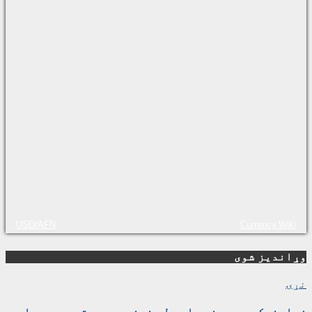
USD/AFN
Currency.Wiki
وړاندیز شوی
نړۍ
زیلینسکي د سپینې ماڼۍ له غونډې وروسته د ټرمپ او