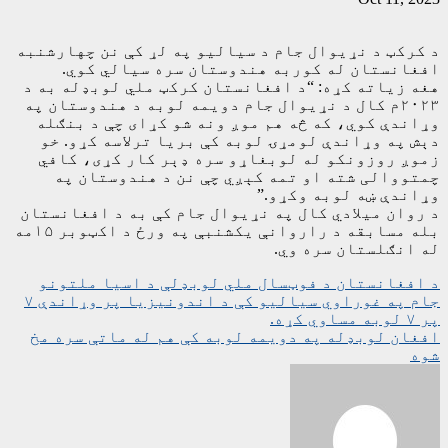
د کرکټ د نړیوال جام د سیالیو په لړ کې نن چهارشنبه
افغانستان له کوربه هندوستان سره سیالي کوي.
هغه زیاته کړه: “د افغانستان کرکټ ملي لوبډله به د
۲۰۲۳م کال د نړیوال جام دویمه لوبه د هندوستان په
وړاندې کوي، که څه هم موږ ونه شو کړای چې د بنګله
دېش په وړاندې لومړۍ لوبه کې بریا ترلاسه کړو. خو
زموږ روزونکو له لوبغاړو سره ډېر کار کړی، کافي
چمتووالی شته او تمه کېږي چې نن د هندوستان په
وړاندې ښه لوبه وکړو.”
د روان میلادي کال په نړیوال جام کې به د افغانستان
بله مسابقه د راروانې یکشنبې په ورځ د اکټوبر ۱۵مه
له انګلستان سره وي.
ليکنه
د افغانستان د فوټسال ملي لوبډلې د اسیا ملتونو
جام په غوراوي سیالیو کې د اندونیزیا پر وړاندې ۷
چليدنه
پر ۷ لوبه مساوي کړه.
افغان لوبډله په دویمه لوبه کې هم له ماتې سره مخ
شوه