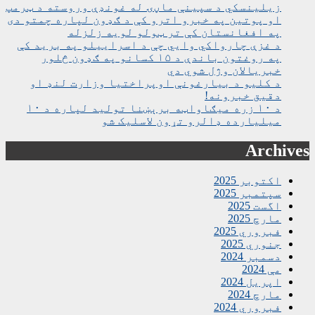
زیلینسکي د سپینې ماڼۍ له غونډې وروسته د ټرمپ
او پوتین په خبرو اترو کې د ګډون لپاره چمتو دی
په افغانستان کې تر ټولو لویه زلزله
د غزې چارواکي وايي چې د اسراییلو په برید کې
په روغتون باندې د ۱۵ کسانو په ګډون څلور
خبریالان وژل شوي دي
د کلیو د بیارغونې اوپراختیا وزارت لنډ او
دقیق خبرونه!
د ۱۰ زره میګاواټه برېښنا تولید لپاره د ۱۰
میلیارده ډالرو تړون لاسلیک شو
Archives
اکتوبر 2025
سپتمبر 2025
اگست 2025
مارچ 2025
فبروري 2025
جنوري 2025
دسمبر 2024
مې 2024
اپریل 2024
مارچ 2024
فبروري 2024