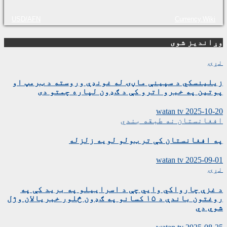
USD/AFN
Currency.Wiki
وړاندیز شوی
نړۍ
زیلینسکي د سپینې ماڼۍ له غونډې وروسته د ټرمپ او
پوتین په خبرو اترو کې د ګډون لپاره چمتو دی
watan tv
2025-10-20
افغانستان
نه طبقه بندي
په افغانستان کې تر ټولو لویه زلزله
watan tv
2025-09-01
نړۍ
د غزې چارواکي وايي چې د اسراییلو په برید کې په
روغتون باندې د ۱۵ کسانو په ګډون څلور خبریالان وژل
شوي دي