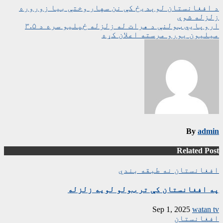
ليکنه
د افغانستان لوېدیځ کې نن سهار وختې بیا زوروره
زلزله شوې
چليدنه
اروپايي ټولنې د هرات له زلزله ځپلیو سره د ۳.۵
میلیون یورو مرسته اعلان کړه
By
admin
Related Post
افغانستان
نه طبقه بندي
په افغانستان کې تر ټولو لویه زلزله
Sep 1, 2025
watan tv
افغانستان