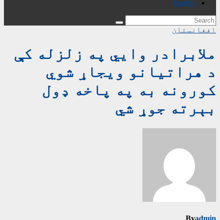
English
افغانستان
ملابرادر وايي په زلزله کې
د هراتیانو ویجاړ شوي
کورونه به په پاخه ډول
بېرته جوړ شي
By
admin