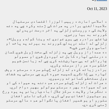
Oct 11, 2023
د اسلامی امارت د ريیس الوزرا اقتصادی مرستیال
ملاعبدالغني برادر په هرات کې ژمنه وکړه چې په دغه
ولایت کې د وروستۍ زلزلې په اثر درست نړېدړلي
کورونه به بیا ورغوي.
ښاغلي برادر، چې یوې غونډې ته وینا کوله، وویل:«د
زلزلې له امله نړېدلي کورونه به بېرته په پاخه او
اساسي ډول جوړ شي.»
ده همداراز وویل چې په زلزله کې سخت ژوبل شوي کسان
د درملنې لپاره کابل ته لېږدول شوي او مسوولو
چارواکو ته یې سپارښتنه کړې چې له زیانمن شویو
خلکو سره هر راز مرسته وکړي.
برادر زیاته کړه، له زلزله ځپلو سره د مرستو د وېش
لپاره یې ځانګړې کمېټه جوړه کړې چې مرستې په شفاف
ډول مستحقو کسانو ته ورسیږي.
د هرات له زلزله ځپلو سره، هم دننه په هیواد کې او
هم له هیواده بهر د مرستو ټولولو بهیر دوام لري.
د ننګرهار ولایت د مرکز جلال اباد ښاریانو په یوه ورځ
یو میلیون افغانۍ ټولې کړې. د کرکټ نامتو افغان
ستورو او یو شمېر افغان پانګوالو هم د مالي مرستو
ژمنې کړي دي.