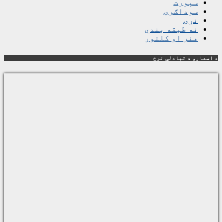
سپورت
سوداګرۍ
نړۍ
نه طبقه بندي
هنر او کلتور
د اسعارو د تبادلې نرخ