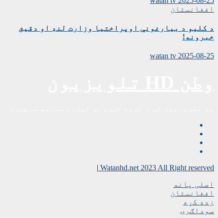
watan tv
2025-08-25
افغانستان
د کلیو د بیارغونې اوپراختیا وزارت لنډ او دقیق
خبرونه!
watan tv
2025-08-25
وطن HD تلویزیون
په تلویزیون کې د غوره خپرونو لپاره ستاسو سرچینه
|
Watanhd.net 2023 All Right reserved
اصلی پانه
افغانستان
زده کړه
سوداګرۍ