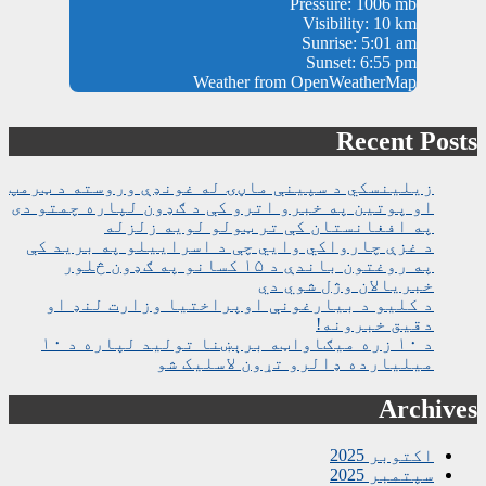
Pressure: 1006 mb
Visibility: 10 km
Sunrise: 5:01 am
Sunset: 6:55 pm
Weather from OpenWeatherMap
Recent Posts
زیلینسکي د سپینې ماڼۍ له غونډې وروسته د ټرمپ
او پوتین په خبرو اترو کې د ګډون لپاره چمتو دی
په افغانستان کې تر ټولو لویه زلزله
د غزې چارواکي وايي چې د اسراییلو په برید کې
په روغتون باندې د ۱۵ کسانو په ګډون څلور
خبریالان وژل شوي دي
د کلیو د بیارغونې اوپراختیا وزارت لنډ او
دقیق خبرونه!
د ۱۰ زره میګاواټه برېښنا تولید لپاره د ۱۰
میلیارده ډالرو تړون لاسلیک شو
Archives
اکتوبر 2025
سپتمبر 2025