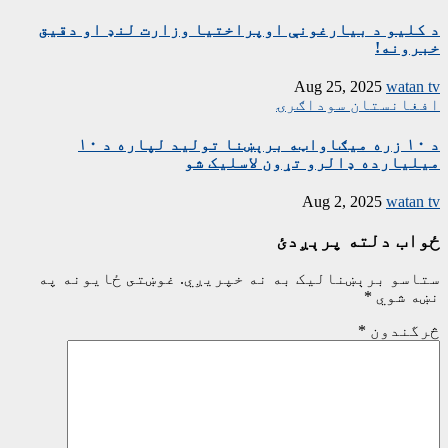
د کلیو د بیارغونې اوپراختیا وزارت لنډ او دقیق
خبرونه!
Aug 25, 2025
watan tv
افغانستان
سوداګرۍ
د ۱۰ زره میګاواټه برېښنا تولید لپاره د ۱۰
میلیارده ډالرو تړون لاسلیک شو
Aug 2, 2025
watan tv
ځواب دلته پرېږدئ
ستاسو برېښناليک به نه خپريږي.
غوښتى ځایونه په
نښه شوي
*
څرگندون
*