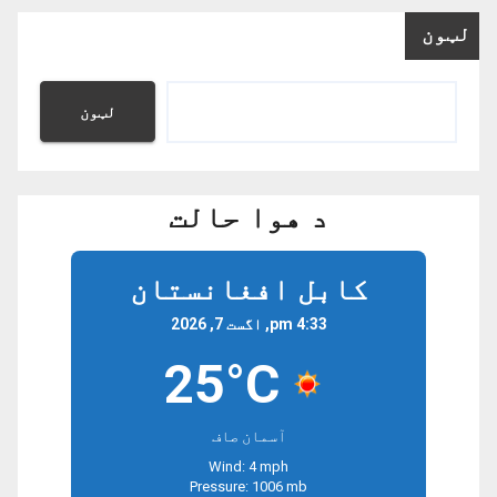
لټون
لټون
د هوا حالت
کابل افغانستان
4:33 pm, اگست 7, 2026
25°C
آسمان صاف
Wind: 4 mph
Pressure: 1006 mb