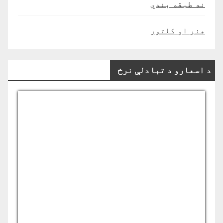
نه طبقه بندي
هنر او کلتور
د اسعارو د تبادلې نرخ