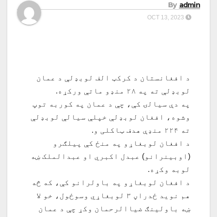
By
admin
OCT 13, 2023
د افغانستان د کرکټ الف لوبډلې د عمان
لوبډلې ته په ۲۸ منډو ماتې ورکړه.
په دې سیالۍ کې، چې د عمان په کوربه توپ
وشوه، افغان لوبډلې خپلې سیالې لوبډلې
ته ۲۲۴ منډې هدف ټاکلی و.
د افغان لوبغاړو په منځ کې پیلګرو
(اوبینرانو) عبدل اکبري او عبدالملک ښه
لوبه وکړه.
د افغان لوبغاړو په باولرانو کې، که څه
هم نوید ځدراڼ ۳ لوبغاړي وسوځول، خو لا
ښه باولینګ ضیاالرحمان وکړ چې د عمان