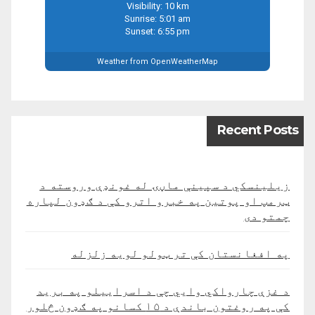
Visibility: 10 km
Sunrise: 5:01 am
Sunset: 6:55 pm
Weather from OpenWeatherMap
Recent Posts
زیلینسکي د سپینې ماڼۍ له غونډې وروسته د
ټرمپ او پوتین په خبرو اترو کې د ګډون لپاره
چمتو دی
په افغانستان کې تر ټولو لویه زلزله
د غزې چارواکي وايي چې د اسراییلو په برید
کې په روغتون باندې د ۱۵ کسانو په ګډون څلور