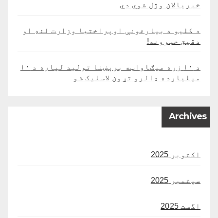
خبریالان وژل شوي دي
د کلیو د بیارغونې اوپراختیا وزارت لنډ او
دقیق خبرونه!
د ۱۰ زره میګاواټه برېښنا تولید لپاره د ۱۰
میلیارده ډالرو تړون لاسلیک شو
Archives
اکتوبر 2025
سپتمبر 2025
اگست 2025