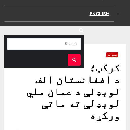
ENGLISH
سپورت
کرکټ؛
د افغانستان الف
لوبډلې د عمان ملي
لوبډلې ته ماتې
ورکړه