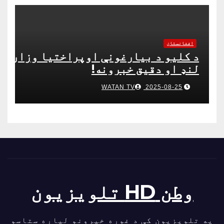
افغانستان
د کلیو د بیارغونې اوپراختیا وزارت
لنډ او دقیق خبرونه!
WATAN TV
2025-08-25
وطن HD تلویزیون
په تلویزیون کې د غوره خپرونو لپاره ستاسو