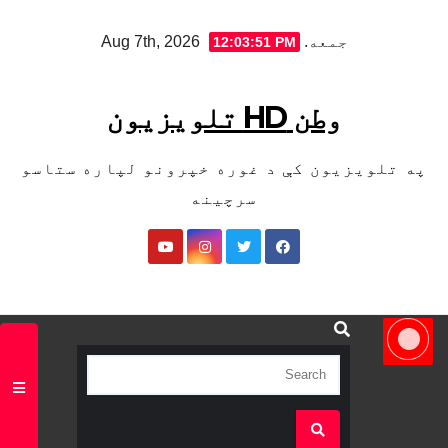
Sk
جمعه. Aug 7th, 2026
12:03:52 PM
cont
وطن HD تلویزیون
په تلویزیون کې د غوره خپرونو لپاره ستاسو
سرچینه