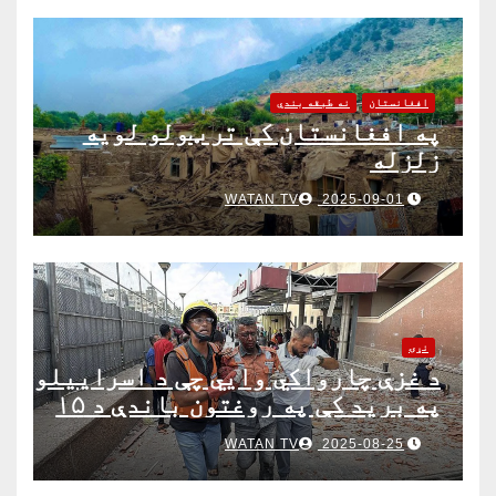
افغانستان
نه طبقه بندي
په افغانستان کې تر ټولو لویه
زلزله
WATAN TV
2025-09-01
نړۍ
د غزې چارواکي وايي چې د اسراییلو
په برید کې په روغتون باندې د ۱۵
کسانو په ګډون څلور خبریالان وژل
WATAN TV
2025-08-25
شوي دي