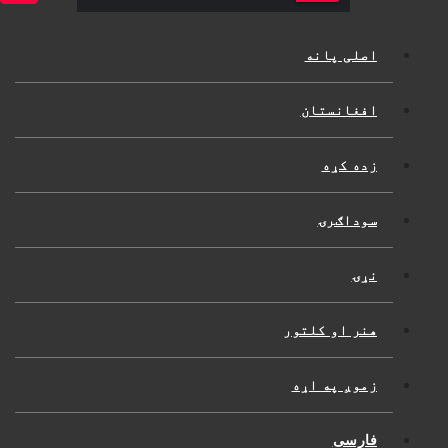
اصلی پانه
افغانستان
زده کړه
سوداګرۍ
نړۍ
هنر او کلتور
زموږ په اړه
فارسی