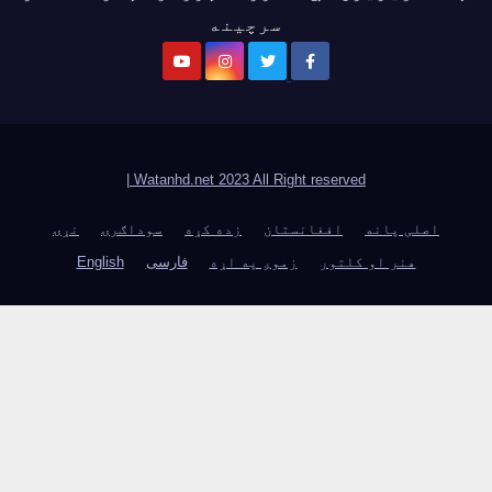
سرچینه
|
Watanhd.net 2023 All Right reserved
اصلی پانه
افغانستان
زده کړه
سوداګرۍ
نړۍ
هنر او کلتور
زموږ په اړه
فارسی
English