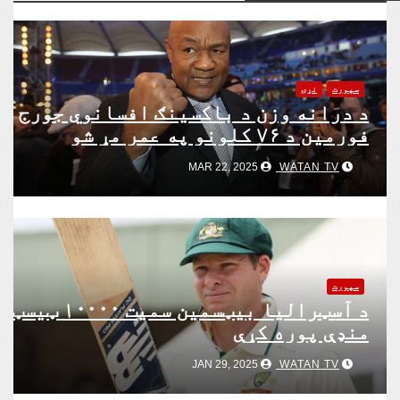
سپورت
نړۍ
د درانه وزن د باکسینګ افسانوي جورج
فورمین د ۷۶ کلونو په عمر مړ شو
WATAN TV
MAR 22, 2025
سپورت
د آسټرالیا بیټسمین سمیت ۱۰۰۰۰ ټیسټ
منډې پوره کړې
WATAN TV
JAN 29, 2025