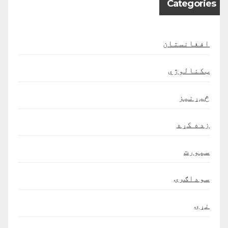
Categories
افغانستان
ټکنالوژي
څیړنیز
زده کړه
سپورت
سوداګرۍ
نړۍ