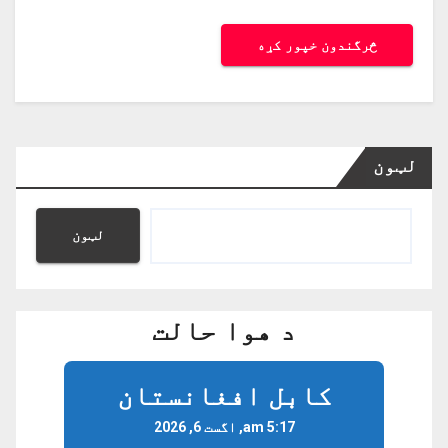
لټون
لټون
د هوا حالت
کابل افغانستان
5:17 am, اگست 6, 2026