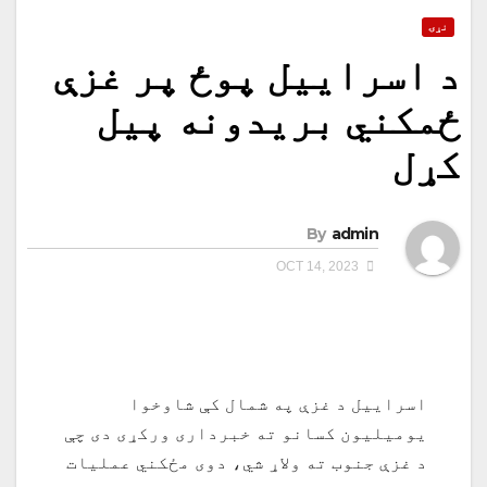
نړۍ
د اسراییل پوځ پر غزې
ځمکني بریدونه پيل
کړل
By
admin
OCT 14, 2023
اسراییل د غزې په شمال کې شاوخوا
یومیلیون کسانو ته خبرداری ورکړی دی چې
د غزې جنوب ته ولاړ شي، دوی مځکني عملیات