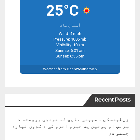
25°C
آسمان صاف
Wind: 4 mph
Pressure: 1006 mb
Visibility: 10 km
Sunrise: 5:01 am
Sunset: 6:55 pm
Weather from OpenWeatherMap
Recent Posts
زیلینسکي د سپینې ماڼۍ له غونډې وروسته د
ټرمپ او پوتین په خبرو اترو کې د ګډون لپاره
چمتو دی