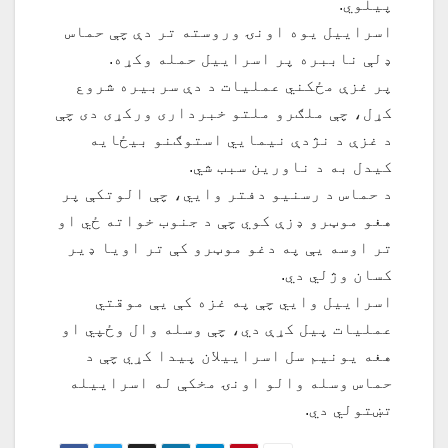
پيلوي.
اسراییل یوه اونۍ وروسته تر دې چې حماس
ډلې ناببره پر اسراییل حمله وکړه.
پر غزې مځکني عملیات د دې سربیره شروع
کړل، چې ملګرو ملتو خبرداری ورکړی دی چې
د غزې د نژدې نیمایي استوګنو بیځایه
کیدل به د ناورین سبب شي.
د حماس د رسنیو دفتر وایي، چې الوتکې پر
هغو موټرو ډزې کوي چې د جنوب خواته ځي او
تر اوسه یې په دغو موټرو کې تر اویا ډیر
کسان وژلي دي.
اسراییل وایي چې په غزه کې یې موقتي
عملیات پيل کړې دي، چې وسله وال وځپي او
هغه یونیم سل اسراییلان پیدا کړي چې د
حماس وسله والو اونۍ مخکې له اسراییله
تښتولي دي.