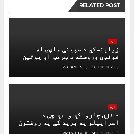
RELATED POST
نړۍ
زیلینسکي د سپینې ماڼۍ له
غونډې وروسته د ټرمپ او پوتین
په خبرو اترو کې د ګډون لپاره
WATAN TV
OCT 20, 2025
چمتو دی
نړۍ
د غزې چارواکي وايي چې د
اسراییلو په برید کې په روغتون
باندې د ۱۵ کسانو په ګډون څلور
WATAN TV
AUG 25, 2025