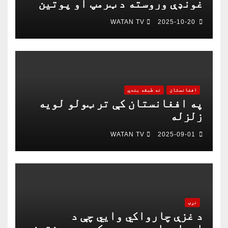
غونډې وروسته د ټرمپ او پوتین
په خبرو اترو کې د ګډون لپاره
WATAN TV
2025-10-20
چمتو دی
افغانستان
نه طبقه بندي
په افغانستان کې تر ټولو لویه
زلزله
WATAN TV
2025-09-01
نړۍ
د غزې چارواکي وايي چې د