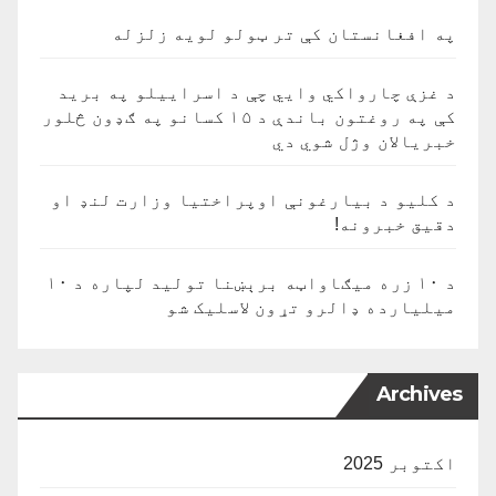
په افغانستان کې تر ټولو لویه زلزله
د غزې چارواکي وايي چې د اسراییلو په برید
کې په روغتون باندې د ۱۵ کسانو په ګډون څلور
خبریالان وژل شوي دي
د کلیو د بیارغونې اوپراختیا وزارت لنډ او
دقیق خبرونه!
د ۱۰ زره میګاواټه برېښنا تولید لپاره د ۱۰
میلیارده ډالرو تړون لاسلیک شو
Archives
اکتوبر 2025