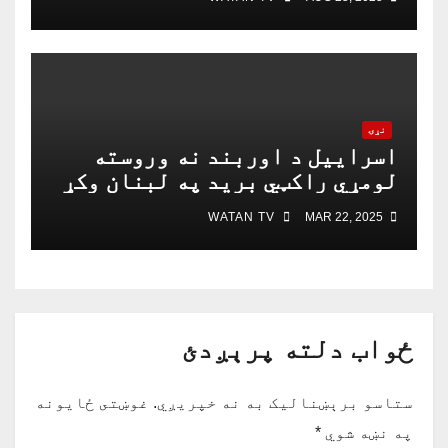
خبریالان وژل شوي دي
نړۍ
اسراییل د اوربند نه وروسته
لومړي راکټي برید په لبنان وکړ
WATAN TV
MAR 22, 2025
ځواب دلته پرېږدئ
ستاسو برېښناليک به نه خپريږي.
غوښتى ځایونه
په نښه شوي
*