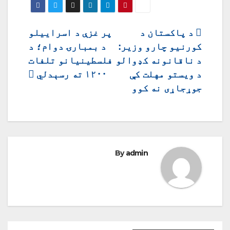
ليکنه
د پاکستان د
پر غزې د اسرایيلو
کورنیو چارو وزیر:
د بمبارۍ دوام؛ د
چليدنه
د ناقانونه کډوالو
فلسطینیانو تلفات
د ویستو مهلت کې
۱۲۰۰ ته رسېدلي
جوړجاړی نه کوو
By
admin