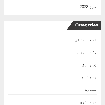
جون 2023
Categories
افغانستان
ټکنالوژي
څیړنیز
زده کړه
سپورت
سوداګرۍ