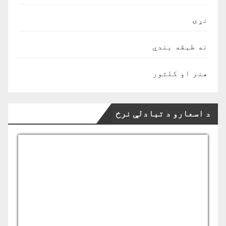
نړۍ
نه طبقه بندي
هنر او کلتور
د اسعارو د تبادلې نرخ