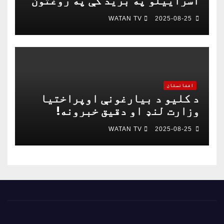
اسراییلو په برید کې په روغتون
باندې د ۱۵ کسانو په ګډون څلور
WATAN TV
2025-08-25
خبریالان وژل شوي دي
افغانستان
د کلیو د بیارغونې اوپراختیا
وزارت لنډ او دقیق خبرونه!
WATAN TV
2025-08-25