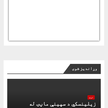
USD/AFN
Currency.Wiki
وړاندیز شوی
نړۍ
زیلینسکي د سپینې ماڼۍ له