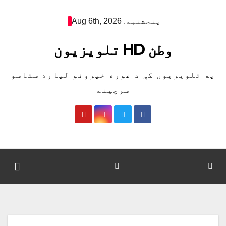
Ski
پنجشنبه. Aug 6th, 2026
t
conten
وطن HD تلویزیون
په تلویزیون کې د غوره خپرونو لپاره ستاسو
سرچینه