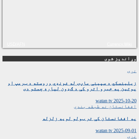
USD/AFN
Currency.Wiki
وړاندیز شوی
نړۍ
زیلینسکي د سپینې ماڼۍ له غونډې وروسته د ټرمپ او
پوتین په خبرو اترو کې د ګډون لپاره چمتو دی
watan tv
2025-10-20
افغانستان
نه طبقه بندي
په افغانستان کې تر ټولو لویه زلزله
watan tv
2025-09-01
نړۍ