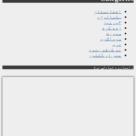
افغانستان
ټکنالوژي
څیړنیز
زده کړه
سپورت
سوداګرۍ
نړۍ
نه طبقه بندي
هنر او کلتور
د اسعارو د تبادلې نرخ