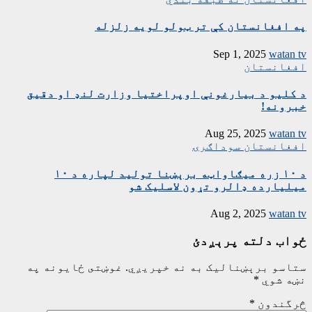
په افغانستان کې تر ټولو لویه زلزله
Sep 1, 2025
watan tv
افغانستان
د کلیو د بیارغونې اوپراختیا وزارت لنډ او دقیق
خبرونه!
Aug 25, 2025
watan tv
افغانستان
سوداګرۍ
د ۱۰ زره میګاواټه برېښنا تولید لپاره د ۱۰
میلیارده ډالرو تړون لاسلیک شو
Aug 2, 2025
watan tv
ځواب دلته پرېږدئ
ستاسو برېښناليک به نه خپريږي.
غوښتى ځایونه په
نښه شوي
*
څرگندون
*