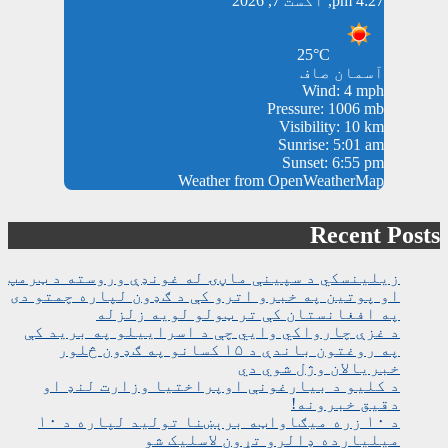
4:27 pm, اگست 7, 2026
25°C
آسمان صاف
Wind: 4 mph
Pressure: 1006 mb
Visibility: 10 km
Sunrise: 5:01 am
Sunset: 6:55 pm
Weather from OpenWeatherMap
Recent Posts
زیلینسکي د سپینې ماڼۍ له غونډې وروسته د ټرمپ
او پوتین په خبرو اترو کې د ګډون لپاره چمتو دی
په افغانستان کې تر ټولو لویه زلزله
د غزې چارواکي وايي چې د اسراییلو په برید کې
په روغتون باندې د ۱۵ کسانو په ګډون څلور
خبریالان وژل شوي دي
د کلیو د بیارغونې اوپراختیا وزارت لنډ او
دقیق خبرونه!
د ۱۰ زره میګاواټه برېښنا تولید لپاره د ۱۰
میلیارده ډالرو تړون لاسلیک شو