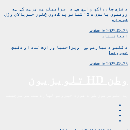
د غزې چارواکي وايي چې د اسراییلو په برید کې په
روغتون باندې د ۱۵ کسانو په ګډون څلور خبریالان وژل
شوي دي
watan tv
2025-08-25
افغانستان
د کلیو د بیارغونې اوپراختیا وزارت لنډ او دقیق
خبرونه!
watan tv
2025-08-25
وطن HD تلویزیون
په تلویزیون کې د غوره خپرونو لپاره ستاسو سرچینه