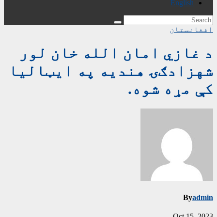
English
افغانستان
د غازي امان الله خان لور
شهزادګۍ هندیه په ایټالیا
کې مړه شوه.
By
admin
Oct 15, 2023