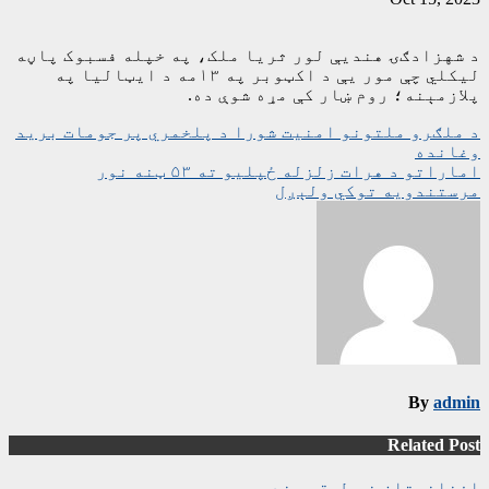
د شهزادګۍ هندیې لور ثریا ملک، په خپله فسبوک پاڼه
لیکلي چې مور یې د اکټوبر په ۱۳مه د ایټالیا په
پلازمېنه؛ روم ښار کې مړه شوې ده.
ليکنه
د ملګرو ملتونو امنیت شورا د پلخمري پر جومات برید
وغانده
چليدنه
اماراتو د هرات زلزله ځپلیو ته ۵۳ ټنه نور
مرستندویه توکي ولېږل
By
admin
Related Post
افغانستان
نه طبقه بندي