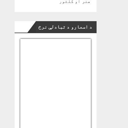
هنر او کلتور
د اسعارو د تبادلې نرخ