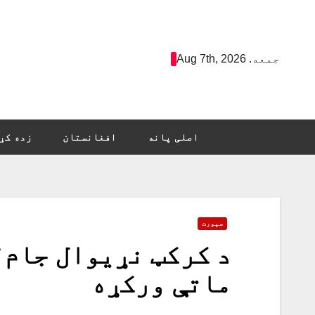
Ski
t
conten
جمعه. Aug 7th, 2026
اصلی پانه
افغانستان
زده کړ
سپورت
د کرکټ نړیوال جام؛
ماتې ورکړه