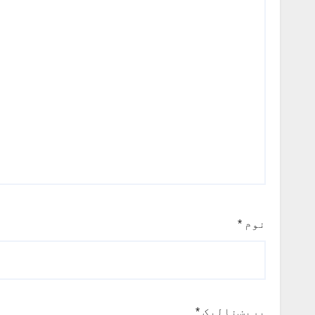
نوم
*
بریښنالیک
*