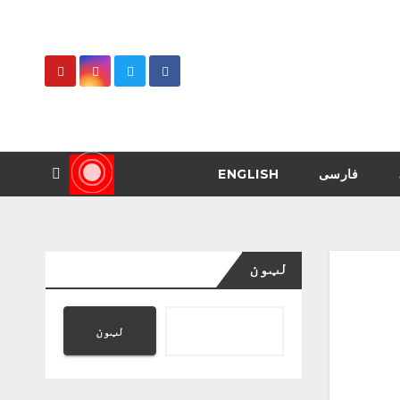
فارسی
ENGLISH
لټون
لټون