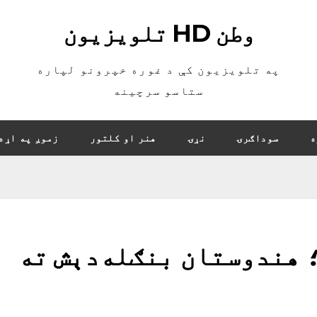
وطن HD تلویزیون
په تلویزیون کې د غوره خپرونو لپاره
ستاسو سرچینه
ه
سوداګرۍ
نړۍ
هنر او کلتور
زموږ په اړه
 هندوستان بنګله‌دېش ته