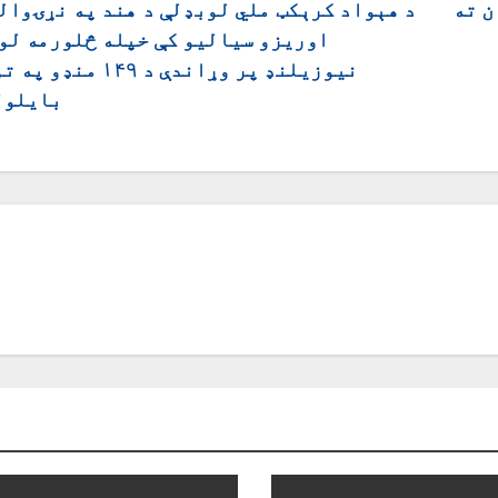
ن ته
اوریزو سیالیو کې خپله څلورمه لو
نیوزیلنډ پر وړاندې د ۱۴۹ من
بایلول