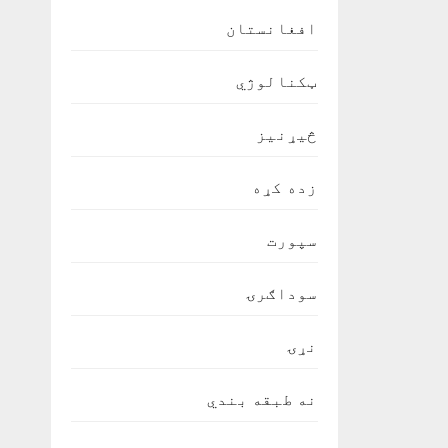
افغانستان
ټکنالوژي
څیړنیز
زده کړه
سپورت
سوداګرۍ
نړۍ
نه طبقه بندي