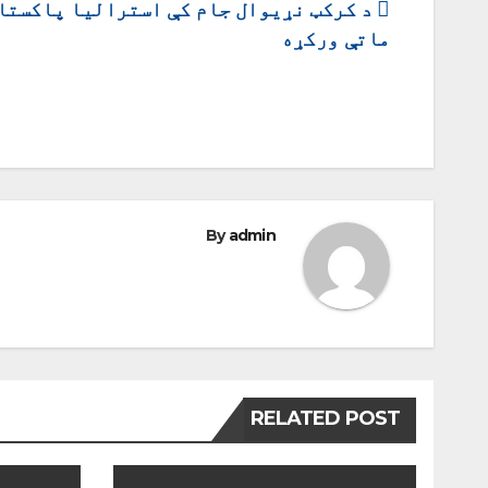
ليکنه
د کرکټ نړیوال جام کې استرالیا پاکستا
ماتې ورکړه
چليدنه
By
admin
RELATED POST