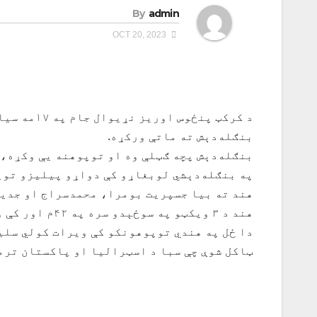
By
admin
OCT 20, 2023
بنګله‌دېش ته ماتې ورکړه.
بنګله‌دېش پچه ګټلې وه او توپوهنه یې وکړه، یادې لوبډلې د ۸ وېکټو په سوځ
په بنګله‌دېشي لوبغاړو کې دواړو پیلیزو توپ
هند ته بیا جسپریت بومرا، محمدسراج او جدیج
هند د ۳ ویکټو په سوځېدو سره په ۴۲م اور کې ورکړل شوی هدف پوره کړ.
دا ځل په هندي توپوهونکو کې ویرات کولي سلی
ټاکل شوې چې سبا د اسټرالیا او پاکستان ترم