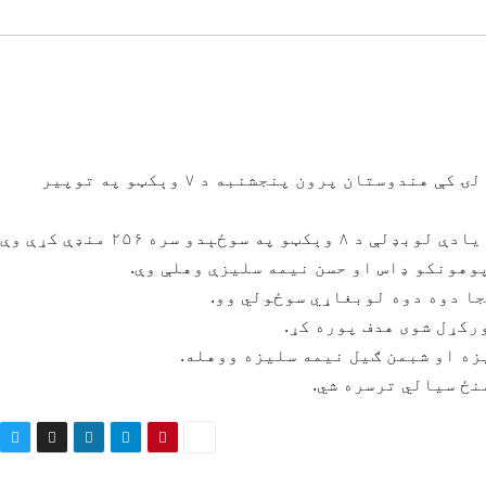
د کرکټ پنځوس اوریز نړیوال جام په ۱۷مه سیالۍ کې هندوستان پرون پنجشنبه د ۷ وېکټو په توپیر
ېدو سره ۲۵۶ منډې کړې وې.
وهونکو ډاس او حسن نیمه سلیزې وهلې وې.
ا دوه دوه لوبغاړي سوځولي وو.
زه او شبمن ګیل نیمه سلیزه ووهله.
نځ سیالي ترسره شي.