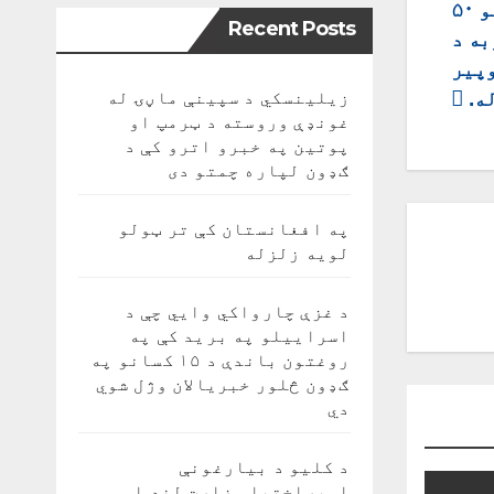
د هېواد کرېکټ ملي لوبډلې د هند په نړۍوالو ۵۰
Recent Posts
به د
ډو په توپير
ه.
زیلینسکي د سپینې ماڼۍ له
غونډې وروسته د ټرمپ او
پوتین په خبرو اترو کې د
ګډون لپاره چمتو دی
په افغانستان کې تر ټولو
لویه زلزله
د غزې چارواکي وايي چې د
اسراییلو په برید کې په
روغتون باندې د ۱۵ کسانو په
ګډون څلور خبریالان وژل شوي
دي
د کلیو د بیارغونې
اوپراختیا وزارت لنډ او