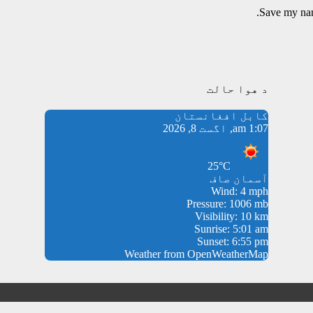
Save my name
د هوا حالت
کابل افغانستان
1:07 am, اگست 8, 2026
25°C
آسمان صاف
Wind: 4 mph
Pressure: 1006 mb
Visibility: 10 km
Sunrise: 5:01 am
Sunset: 6:55 pm
Weather from OpenWeatherMap