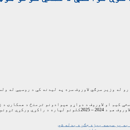
و له وزیر سرګي لاوروف سره په لیدنه کې د روسیې له ولس
خې کیم او لاوروف د دواړو هېوادونو ترمنځ د همکارۍ د ز
د شمالي کوریا د بهرنیو چارو وزیر چو سن هوی او سرګي لاوروف هم 
به پر سیمه ییزه جګړه بدله شي