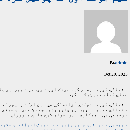
By
admin
Oct 20, 2023
د شمالي کوریا رهبر کیم جونګ اون د روسیې د بهرنیو چار
عملي کولو هوډ څرګند کړ.
د شمالي کوریا دولتي آژانس ‘کې سي این اې’ د راپور له م
برخو کې یې د همکارۍ د پراخولو لارې چارې وارزولې.
ليکنه
د روسیې د بهرنیو چارو وزیر: د فلسطین-اسرائیلو جګړه 
د ۱۹۶۷ کال په پولو کې دې خپلواک فلسطیني دولت جوړ شي – سعودي عربستان