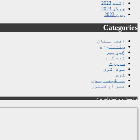
اگست 2023
جولای 2023
جون 2023
Categories
افغانستان
ټکنالوژي
څیړنیز
زده کړه
سپورت
سوداګرۍ
نړۍ
نه طبقه بندي
هنر او کلتور
د اسعارو د تبادلې نرخ