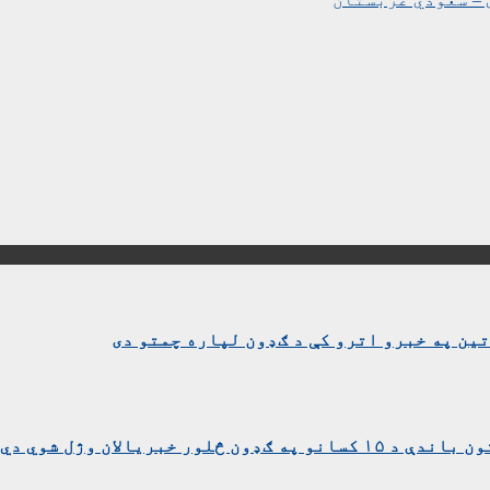
ین په خبرو اترو کې د ګډون لپاره چمتو دی
بریالان وژل شوي دي