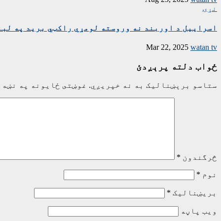
نړۍ
اسراییل د اوربند نه وروسته لومړي راکټي برید په لبن
Mar 22, 2025
watan tv
ځواب دلته پرېږدئ
ستاسو برېښناليک به نه خپريږي.
غوښتى ځایونه په نښه 
څرگندون
*
نوم
*
بریښنالیک
*
ویب پاڼه