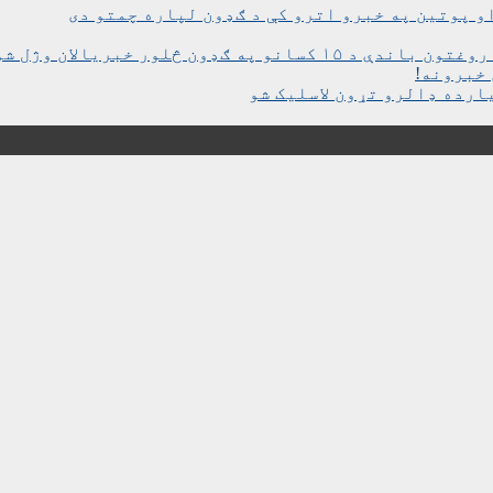
و پوتین په خبرو اترو کې د ګډون لپاره چمتو دی
ن څلور خبریالان وژل شوي دي
خبرونه!