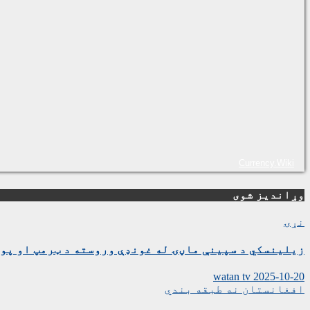
Currency.Wiki
وړاندیز شوی
نړۍ
زیلینسکي د سپینې ماڼۍ له غونډې وروسته د ټرمپ او پوت
watan tv
2025-10-20
افغانستان
نه طبقه بندي