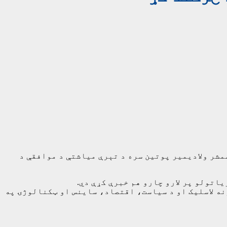
مشر ولادیمیر پوتین سره د تېرې میاشتې د موافقې د
یاتولو پر لارو چارو هم خبرې کړې دي.
د 2024 – 2025کلونو لپاره د راکړې ورکړې تړونونه لاسلیک او د سیاست، اقتصاد، ساینس او ټکنالوژۍ په