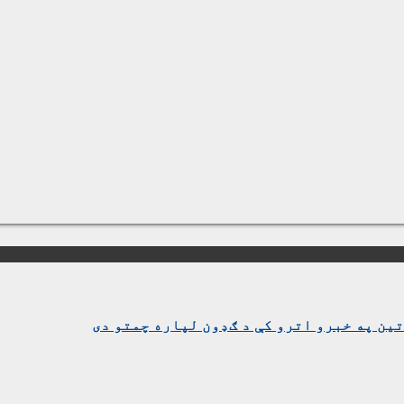
ین په خبرو اترو کې د ګډون لپاره چمتو دی