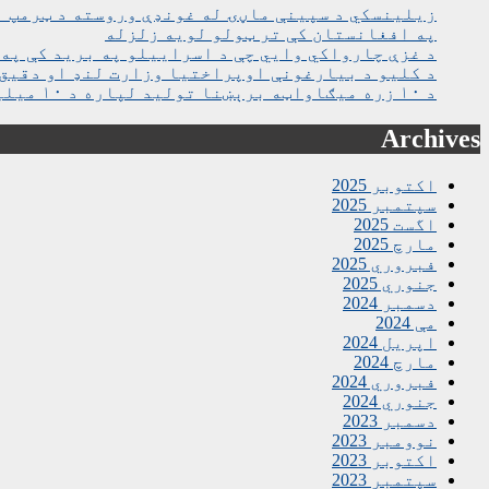
زیلینسکي د سپینې ماڼۍ له غونډې وروسته د ټرمپ ا
په افغانستان کې تر ټولو لویه زلزله
د غزې چارواکي وايي چې د اسراییلو په برید کې په روغتون باندې د ۱۵ کسانو په ګډو
د کلیو د بیارغونې اوپراختیا وزارت لنډ او دقیق 
د ۱۰ زره میګاواټه برېښنا تولید لپاره د ۱۰ میلیارده ډالرو تړون لاسلیک شو
Archives
اکتوبر 2025
سپتمبر 2025
اگست 2025
مارچ 2025
فبروري 2025
جنوري 2025
دسمبر 2024
مې 2024
اپریل 2024
مارچ 2024
فبروري 2024
جنوري 2024
دسمبر 2023
نوومبر 2023
اکتوبر 2023
سپتمبر 2023