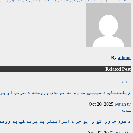
چليدنه
By
admin
Related Post
نړۍ
زیلینسکي د سپینې ماڼۍ له غونډې وروسته د ټرمپ او پوت
Oct 20, 2025
watan tv
نړۍ
د غزې چارواکي وايي چې د اسراییلو په برید کې په روغتون باندې د ۱۵ کسانو په ګډون څلور خ
Aug 25, 2025
watan tv