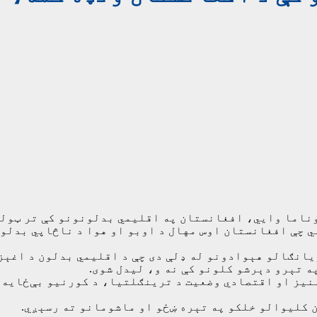
ناما وايي، افغانستان په اقلیمي بدلونونو کې تر ټولو 
 چې افغانستان اوس مهال د اوبو او هوا د ناڅاپي بدلون
انګالو هېوادونو له ډلې دی چې د اقلیمي بدلون د اغېزو
 تېرو دېرشو کلونو کې نه و، لیدل شوی.
 ۴ لسیزو د وچکالۍ، د ټولنیز او اقتصادي وضعیت د ترینګلتیا، د کورن
ن کلیوالو خلکو په تېره ښځو او ماشومانو ته رسېږي.