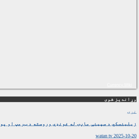
Currency.Wiki
وړاندیز شوی
نړۍ
زیلینسکي د سپینې ماڼۍ له غونډې وروسته د ټرمپ او پوت
watan tv
2025-10-20