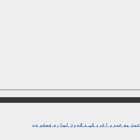
ین په خبرو اترو کې د ګډون لپاره چمتو دی