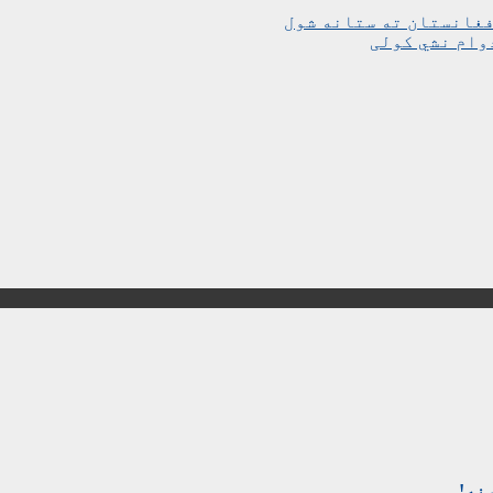
وام نشي کولی
نه!