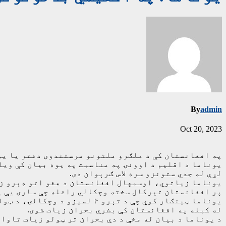
By
admin
Oct 20, 2023
په افغانستان کې د ملګرو ملتونو مرستندوی دفتر یا یو
یوناما د اقلیم د اوونۍ په مناسبت په یوه بیان کې ویلي
لړې له جدي ستونزو سره لاس ګرېوان دی.
یوناما زیاتوي، اوسمهال افغانستان د هغو اتو ډېرو زی
پر افغانستان تېرکال سخته وچکالي راغله چې ساری یې په
یوناما ټینګار کوي چې د تېرو
له کبله په افغانستان کې بشري بحران زیات شوی.
د یوناما د بیان له مخې د دې بحران تر ټولو زیات تاوا