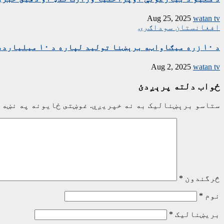
Aug 25, 2025
watan tv
افغانستان
سوداګرۍ
د ۱۰ زره میګاواټه برېښنا تولید لپاره د ۱۰ میلیارده ډالرو تړون لاسلیک شو
Aug 2, 2025
watan tv
ځواب دلته پرېږدئ
ستاسو برېښناليک به نه خپريږي.
غوښتى ځایونه په نښه 
څرگندون
*
نوم
*
بریښنالیک
*