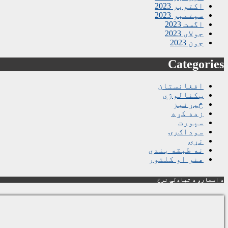
اکتوبر 2023
سپتمبر 2023
اگست 2023
جولای 2023
جون 2023
Categories
افغانستان
ټکنالوژي
څیړنیز
زده کړه
سپورت
سوداګرۍ
نړۍ
نه طبقه بندي
هنر او کلتور
د اسعارو د تبادلې نرخ