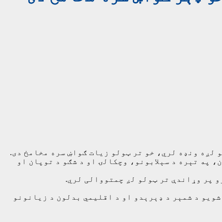
لږه ونډه لري، خو تر ټولو زیات ګواښ سره مخامخ دی.
، په تېره د سېلابونو، وچکالۍ او د شګو د توپان او
 پر وړاندې تر ټولو لږ چمتووالی لري.
یو بې‌ځایه شویو د شمېر د ډېرېدو او د اقلیمي بدلون د زیانونو