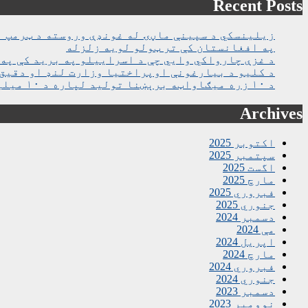
Recent Posts
زیلینسکي د سپینې ماڼۍ له غونډې وروسته د ټرمپ ا
په افغانستان کې تر ټولو لویه زلزله
د غزې چارواکي وايي چې د اسراییلو په برید کې په روغتون باندې د ۱۵ کسانو په ګډو
د کلیو د بیارغونې اوپراختیا وزارت لنډ او دقیق 
د ۱۰ زره میګاواټه برېښنا تولید لپاره د ۱۰ میلیارده ډالرو تړون لاسلیک شو
Archives
اکتوبر 2025
سپتمبر 2025
اگست 2025
مارچ 2025
فبروري 2025
جنوري 2025
دسمبر 2024
مې 2024
اپریل 2024
مارچ 2024
فبروري 2024
جنوري 2024
دسمبر 2023
نوومبر 2023