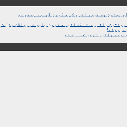
و پوتین په خبرو اترو کې د ګډون لپاره چمتو دی
ن څلور خبریالان وژل شوي دي
خبرونه!