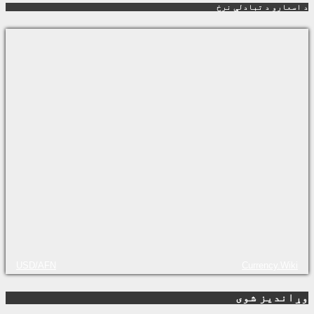
د اسعارو د تبادلې نرخ
USD/AFN
Currency.Wiki
وړاندیز شوی