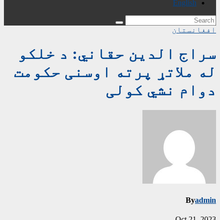
English
افغانستان
سراج الدین حقاني: د خلکو
له ملاتړ پرته اوسنی حکومت
دوام نشي کولی
By
admin
Oct 21, 2023