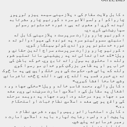
د کابل ولایت مقام کې د پلازمېنې سیمه ییزو لوړپوړ
چارواکو او ولسوالانو سره د کورنیو چارو مشرتابه
لېدنه کړې او هغوی ته یې د غوره خدمتونو رسولو
سپارښتنې کړي دي.
د کورنیو چارو وزارت سرپرست د پلازمېنې کابل له
امنیتي مسوولینو سره په غونډه کې هېوادوالو ته د
غوره خدمتونو پر وړاندې کولو ټینګار کوي.
د کورنیو چارو وزارت سرپرست، سراج الدین حقاني و
ویل: «که خدای تعالی ته په رېښتینې مانا تسلیم شو،
ولله دا مخلوق به ټول راته تابع وي. خو که باطن کې
خراب یو او په ظاهر بزرګۍ کوو خدای مو رسوا کوي
ولله که پاتې شو. حکومت کې ډېر خلک وایي چې په ما څوک
نه دي خبر، قسم په الله ج، چې د الله ج څخه نافرماني
وشي خامخا افشا کیږي.»
د کابل والي، محمد قاسم خالد و ویل: «مخکې جهاد و، د
اشغال په مقابل کې د اسلامي امارت سرښندنې وې، هغه
هم د جهاد یوه مرحله وه. اوس د جهاد په دویمه مرحله
کې واقع یو چې هغه د اسلامي نطام ثبات او استحکام
ده.»
د کابل د استخباراتو رییس وايي، د شرعي نظام د
پایښت او د ولس د رضایت لپاره باید د اسلامي امارت د
رهبر فرمانونه پلي شي.
د کابل استخباراتو رییس، محمد عارف دې غونډې ته و