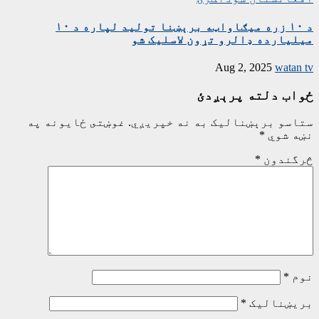
د ۱۰ زره میګاواټه برېښنا تولید لپاره د ۱۰
میلیارده ډالرو تړون لاسلیک شو
Aug 2, 2025
watan tv
ځواب دلته پرېږدئ
ستاسو برېښناليک به نه خپريږي.
غوښتى ځایونه په
نښه شوي
*
څرگندون
*
نوم
*
بریښنالیک
*