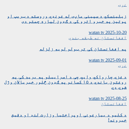
نړۍ
زیلینسکي د سپینې ماڼۍ له غونډې وروسته د ټرمپ او
پوتین په خبرو اترو کې د ګډون لپاره چمتو دی
watan tv
2025-10-20
افغانستان
نه طبقه بندي
په افغانستان کې تر ټولو لویه زلزله
watan tv
2025-09-01
نړۍ
د غزې چارواکي وايي چې د اسراییلو په برید کې په
روغتون باندې د ۱۵ کسانو په ګډون څلور خبریالان وژل
شوي دي
watan tv
2025-08-25
افغانستان
د کلیو د بیارغونې اوپراختیا وزارت لنډ او دقیق
خبرونه!