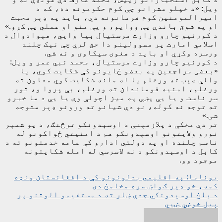
ویل: «د خپلو مشرانو چې کوم حکومونه ده، که د
امیرالمومنین کوم فرمانونه دي، باید په ډېر محبت
او په شوق باندې یې ووایو، و یې منو او عملي یې کړو.»
د کورنیو چارو وزارت مرستیال بیا وايي، هېوادوال د
اسلامي امارت پر مسوولینو دا حق لري چې نېک چلند
ورسره وکړي او باید د هغوی سپکاوی و نه شي.
د کورنیو چارو وزارت مرستیال، محمد نبي عمر و ویل:
«بعضی مراجعین په بعضو ځایونو کې شکایت کوي، یا
والي صېب ته ورغلم یا له مانه شکایت کوي معاون ته
ورغلم، امنیه قوماندان ته ورغلم، بې پروا و، تور
سر ناست و یا یې پښې په میز اچولې وې یا یې د ما خبرو
ته توجه نه کوله، نو دې شیانو ته ورونو ډېر متوجه
شی.»
تر دې مخکې د پلازمېنې د اوسېدونکو ترڅنګ، د یو شمېر
نورو ولایتونو اوسېدونکو هم د امنیتي ځواکونو له
ناسم چلنده او په دولتي ادارو کې عامه خدمتونو ته د
کابل د اوسېدونکو د نه لاسرسي له امله شکایتونه
موجود وو.
ليکنه
یوناما: په اقلیمي بدلونونو کې د افغانستان ونډه
کمه، خو ډېر ګواښ سره مخامخ دی
چليدنه
د بلخ اوسېدونکي جدې ښار ته د مستقیمو الوتنو پر
پیل خوښي ښیي