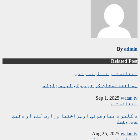
By
admin
Related Post
افغانستان
نه طبقه بندي
په افغانستان کې تر ټولو لویه زلزله
Sep 1, 2025
watan tv
افغانستان
د کلیو د بیارغونې اوپراختیا وزارت لنډ او دقیق
خبرونه!
Aug 25, 2025
watan tv
افغانستان
سوداګرۍ