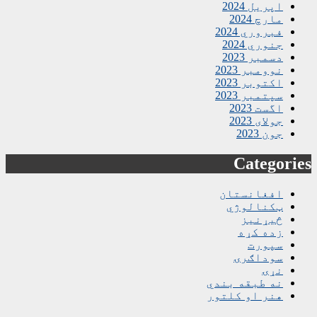
اپریل 2024
مارچ 2024
فبروري 2024
جنوري 2024
دسمبر 2023
نوومبر 2023
اکتوبر 2023
سپتمبر 2023
اگست 2023
جولای 2023
جون 2023
Categories
افغانستان
ټکنالوژي
څیړنیز
زده کړه
سپورت
سوداګرۍ
نړۍ
نه طبقه بندي
هنر او کلتور