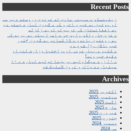
Recent Posts
زیلینسکي د سپینې ماڼۍ له غونډې وروسته د ټرمپ
او پوتین په خبرو اترو کې د ګډون لپاره چمتو دی
په افغانستان کې تر ټولو لویه زلزله
د غزې چارواکي وايي چې د اسراییلو په برید کې
په روغتون باندې د ۱۵ کسانو په ګډون څلور
خبریالان وژل شوي دي
د کلیو د بیارغونې اوپراختیا وزارت لنډ او
دقیق خبرونه!
د ۱۰ زره میګاواټه برېښنا تولید لپاره د ۱۰
میلیارده ډالرو تړون لاسلیک شو
Archives
اکتوبر 2025
سپتمبر 2025
اگست 2025
مارچ 2025
فبروري 2025
جنوري 2025
دسمبر 2024
مې 2024