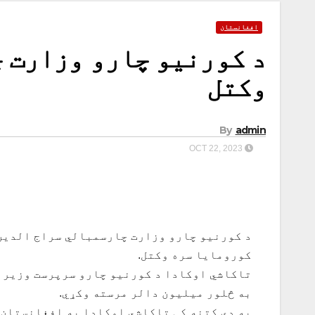
افغانستان
د کورنیو چارو وزارت چ
وکتل
By
admin
OCT 22, 2023
د کورنیو چارو وزارت چارسمبالي سراج الدین 
کورومایا سره وکتل.
تاکاشي اوکادا د کورنیو چارو سرپرست وزیر ت
به څلور میلیون دالر مرسته وکړي.
په دې کتنه کې تاکاشي اوکادا په افغانستان ک