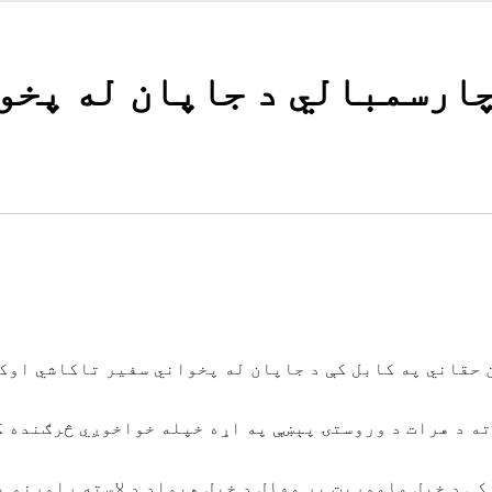
ارسمبالي د جاپان له پخو
حقاني په کابل کې د جاپان له پخواني سفیر تاکاشي اوکا
ه د هرات د وروستۍ پېښې په اړه خپله خواخوږي څرګنده ک
ې د خپل ماموریت پر مهال د خپل هېواد د لاسته راوړنو پ