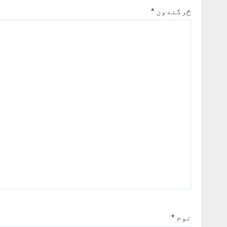
څرگندون
*
نوم
*