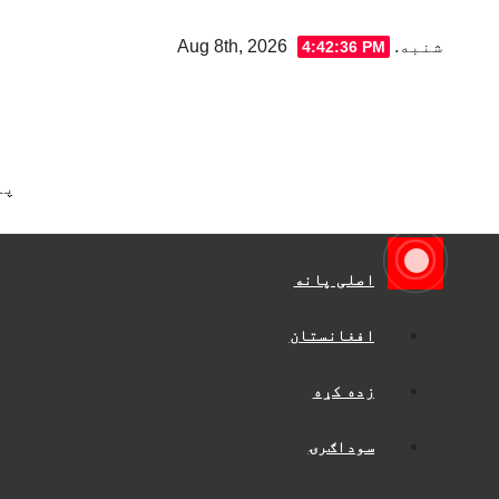
Ski
شنبه. Aug 8th, 2026
4:42:37 PM
t
conten
په
اصلی پانه
افغانستان
زده کړه
سوداګرۍ