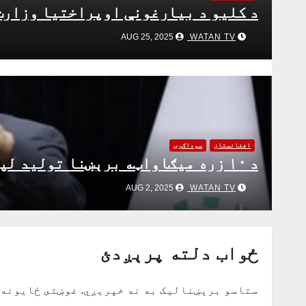
د کلیو د بیارغونې اوپراختیا وزارت
WATAN TV
AUG 25, 2025
افغانستان
سوداګرۍ
د ۱۰ زره میګاواټه برېښنا تولید لپاره د ۱۰ میلیارده ډالرو تړون لاسلیک شو
WATAN TV
AUG 2, 2025
ځواب دلته پرېږدئ
ستاسو برېښناليک به نه خپريږي.
غوښتى ځایونه 