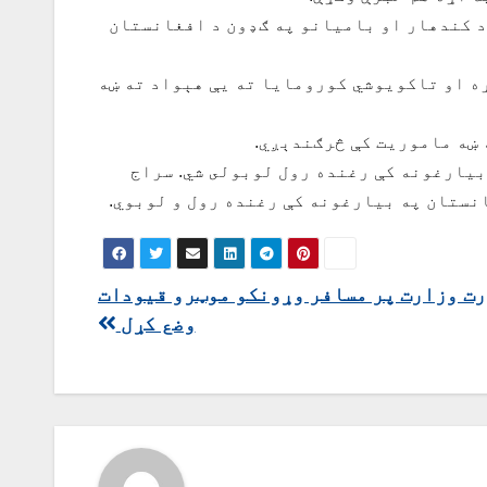
د کندهار او باميانو په ګډون د افغانستان
ه او تاکویوشي کورومایا ته یې هېواد ته ښه
 ښه ماموريت کې څرګندېږي.
بيارغونه کې رغنده رول لوبولى شي. سراج
نستان په بیارغونه کې رغنده رول و لوبوي.
رت وزارت پر مسافر وړونکو موټرو قیودات
وضع کړل