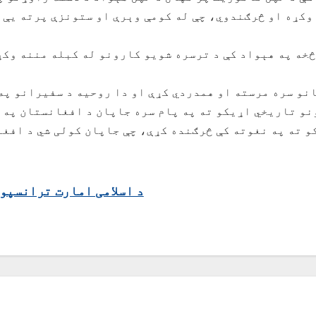
وکړه او څرګندوي، چې له کومې وېرې او ستونزې پرته يې 
خه په هېواد کې د ترسره شویو کارونو له کبله مننه وکړ
نو سره مرسته او همدردي کړې او دا روحيه د سفيرانو په
نو تاريخي اړيکو ته په پام سره جاپان د افغانستان په 
 ته په نغوته کې څرګنده کړې، چې جاپان کولی شي د افغا
د اسلامی امارت ترانسپو