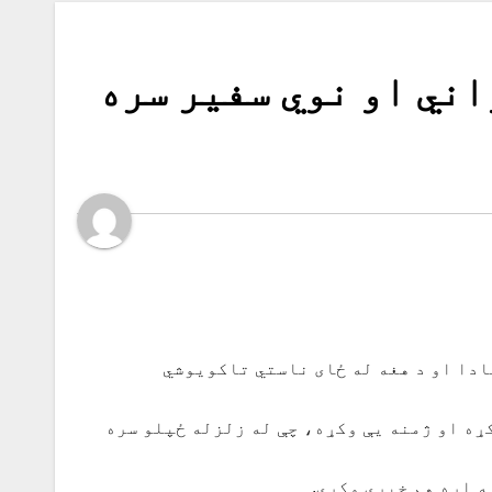
اني او نوي سفیر سره
دا او د هغه له ځای ناستي تاکویوشي
ړه او ژمنه یې وکړه، چې له زلزله ځپلو سره
ه اړه هم خبرې وکړې.