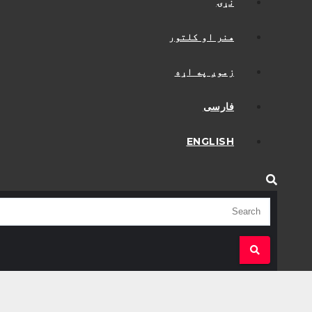
نړۍ
هنر او کلتور
زموږ په اړه
فارسی
ENGLISH