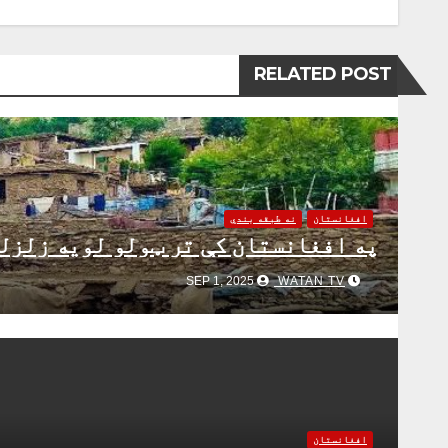
RELATED POST
افغانستان
نه طبقه بندي
په افغانستان کې تر ټولو لویه زلزل
WATAN TV
SEP 1, 2025
افغانستان