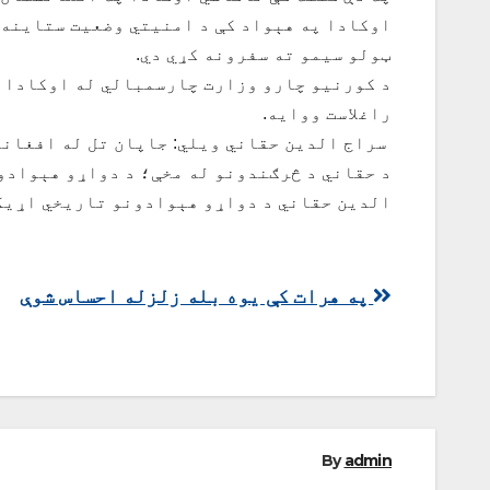
اوکادا په هېواد کې د امنيتي وضعيت ستاينه 
ټولو سيمو ته سفرونه کړي دي.
د کورنیو چارو وزارت چارسمبالي له اوکادا څ
راغلاست ووایه.
سراج الدین حقاني ويلي: جاپان تل له افغانا
د حقاني د څرګندونو له مخې؛ د دواړو هېوادو
الدین حقاني د دواړو هېوادونو تاریخي اړیکو
ليکنه
په هرات کې یوه بله زلزله احساس شوې
چليدنه
By
admin