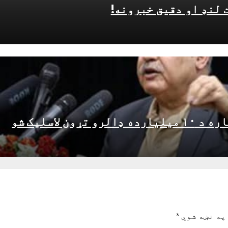
 لنډ او دقیق خبرونه!
په نښه شوي
*