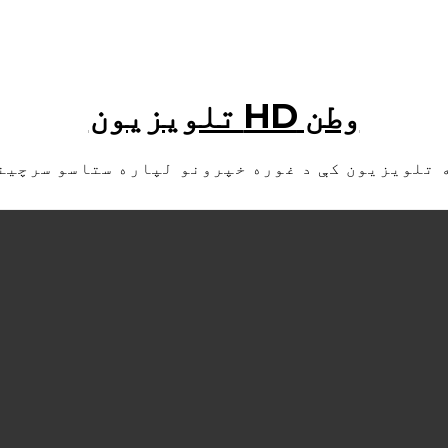
وطن HD تلویزیون
 تلویزیون کې د غوره خپرونو لپاره ستاسو سرچین