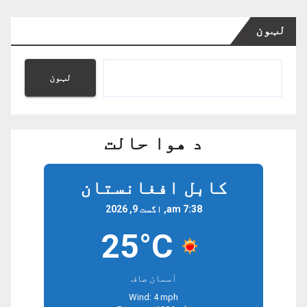
لټون
لټون
د هوا حالت
کابل افغانستان
7:38 am, اگست 9, 2026
25°C
آسمان صاف
Wind: 4 mph