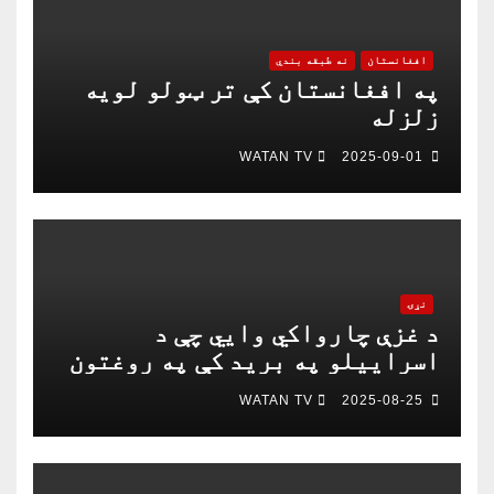
افغانستان
نه طبقه بندي
په افغانستان کې تر ټولو لویه
زلزله
WATAN TV
2025-09-01
نړۍ
د غزې چارواکي وايي چې د
اسراییلو په برید کې په روغتون
باندې د ۱۵ کسانو په ګډون څلور
WATAN TV
2025-08-25
خبریالان وژل شوي دي