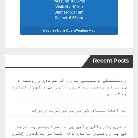
Pressure: 1006 mb
Visibility: 10 km
Sunrise: 5:01 am
Sunset: 6:55 pm
Weather from OpenWeatherMap
Recent Posts
زیلینسکي د سپینې ماڼۍ له غونډې وروسته د
ټرمپ او پوتین په خبرو اترو کې د ګډون لپاره
چمتو دی
په افغانستان کې تر ټولو لویه زلزله
د غزې چارواکي وايي چې د اسراییلو په برید
کې په روغتون باندې د ۱۵ کسانو په ګډون څلور