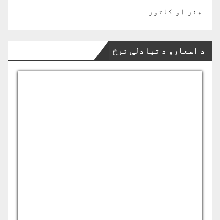
هنر او کلتور
د اسعارو د تبادلې نرخ