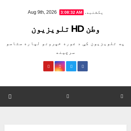
Ski
یکشنبه. Aug 9th, 2026
3:08:33 AM
t
conten
وطن HD تلویزیون
په تلویزیون کې د غوره خپرونو لپاره ستاسو
سرچینه