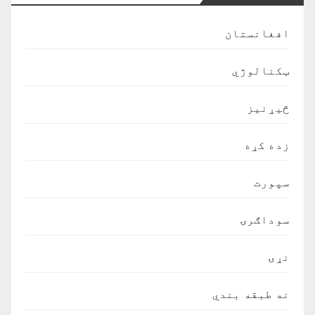
افغانستان
ټکنالوژي
څیړنیز
زده کړه
سپورت
سوداګرۍ
نړۍ
نه طبقه بندي