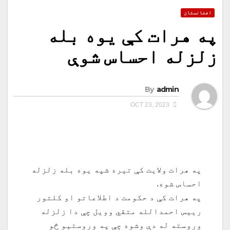
افغانستان
په هرات کې یوه بله
زلزله احساس شوې
By
admin
OCT 23, 2023
په هرات ولایت کې تېره شپه یوه بله زلزله
احساس شوه.
په هرات کې د حکومت د اطلاعاتو او کلتور
ريیس احمدالله متقي وویل چې دا زلزله
وروسته له دې وشوه چې په وروستیو څو