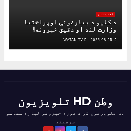
افغانستان
د کلیو د بیارغونې اوپراختیا
وزارت لنډ او دقیق خبرونه!
WATAN TV
2025-08-25
وطن HD تلویزیون
په تلویزیون کې د غوره خپرونو لپاره ستاسو
سرچینه