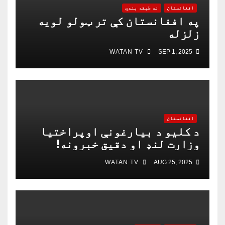
افغانستان
نه طبقه بندي
په افغانستان کې تر ټولو لویه
زلزله
WATAN TV
SEP 1, 2025
افغانستان
د کلیو د بیارغونې اوپراختیا
وزارت لنډ او دقیق خبرونه!
WATAN TV
AUG 25, 2025