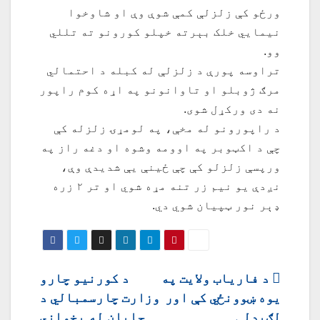
ورځو کې زلزلې کمې شوې وې او شاوخوا
نیمايي خلک بېرته خپلو کورونو ته تللي
وو.
تراوسه پورې د زلزلې له کبله د احتمالي
مرګ ژوبلو او تاوانونو په اړه کوم راپور
نه دی ورکړل شوی.
د راپورونو له مخې، په لومړۍ زلزله کې
چې د اکټوبر په اوومه وشوه او دغه راز په
ورپسې زلزلو کې چې ځینې یې شدیدې وې،
نږدې یو نیم زر تنه مړه شوي او تر ۲ زره
ډېر نور ټپیان شوي دي.
ليکنه
د فاریاب ولایت په
د کورنیو چارو
یوه ښوونځي کې اور
وزارت چارسمبالي د
چليدنه
لګېدلی
جاپان له پخواني