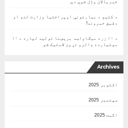
خبریالان وژل شوي دي
د کلیو د بیارغونې اوپراختیا وزارت لنډ او
دقیق خبرونه!
د ۱۰ زره میګاواټه برېښنا تولید لپاره د ۱۰
میلیارده ډالرو تړون لاسلیک شو
Archives
اکتوبر 2025
سپتمبر 2025
اگست 2025