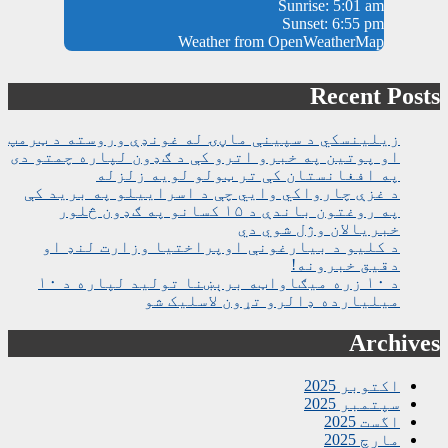
Sunrise: 5:01 am
Sunset: 6:55 pm
Weather from OpenWeatherMap
Recent Posts
زیلینسکي د سپینې ماڼۍ له غونډې وروسته د ټرمپ
او پوتین په خبرو اترو کې د ګډون لپاره چمتو دی
په افغانستان کې تر ټولو لویه زلزله
د غزې چارواکي وايي چې د اسراییلو په برید کې
په روغتون باندې د ۱۵ کسانو په ګډون څلور
خبریالان وژل شوي دي
د کلیو د بیارغونې اوپراختیا وزارت لنډ او
دقیق خبرونه!
د ۱۰ زره میګاواټه برېښنا تولید لپاره د ۱۰
میلیارده ډالرو تړون لاسلیک شو
Archives
اکتوبر 2025
سپتمبر 2025
اگست 2025
مارچ 2025