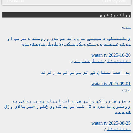
USD/AFN
Currency.Wiki
وړاندیز شوی
نړۍ
زیلینسکي د سپینې ماڼۍ له غونډې وروسته د ټرمپ او
پوتین په خبرو اترو کې د ګډون لپاره چمتو دی
watan tv
2025-10-20
افغانستان
نه طبقه بندي
په افغانستان کې تر ټولو لویه زلزله
watan tv
2025-09-01
نړۍ
د غزې چارواکي وايي چې د اسراییلو په برید کې په
روغتون باندې د ۱۵ کسانو په ګډون څلور خبریالان وژل
شوي دي
watan tv
2025-08-25
افغانستان