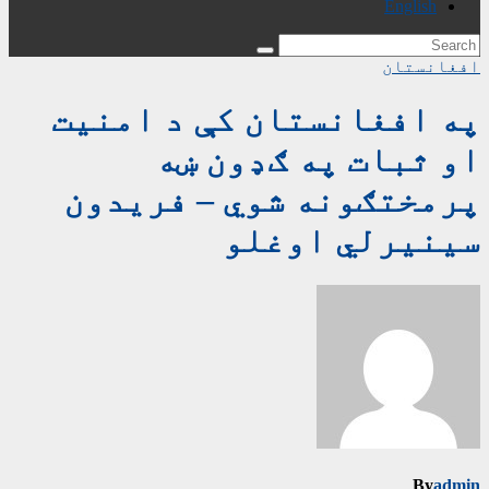
English
افغانستان
په افغانستان کې د امنیت
او ثبات په ګډون ښه
پرمختګونه شوي – فریدون
سینیرلي اوغلو
By
admin