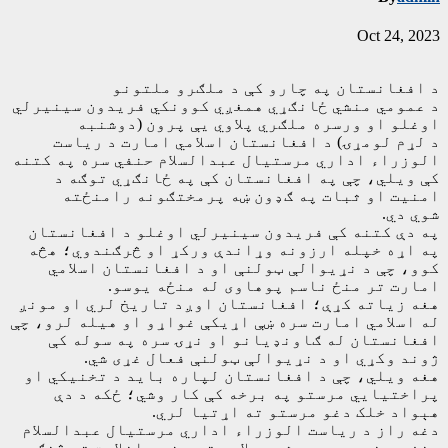
Oct 24, 2023
د افغانستان په چارو کې د ملګرو ملتونو
د عمومي منشي ځانګړي همغږي کوونکي فریدون سینیرلي
اوغلو او ورسره ملګري پلاوي یې پرون (دوشنبه
د لړم لومړۍ) د افغانستان اسلامي امارت د ریاست
الوزراء اداري مرستیال عبدالسلام حنفي سره په کتنه
کې ویلي، چې په افغانستان کې په ځانګړي توګه د
امنیت او ثبات په ګډون ښه پرمختګونه رامنځته
شوي دي.
په دې کتنه کې فریدون سینیرلي اوغلو د افغانستان
په اړه خپله ارزونه وړاندې ورکړ او څرګندوي؛ هڅه
کوو، چې د نړیوالې ټولنې او د افغانستان اسلامي
امارت تر منځ ناسم پوهاوی له منځه یوسو.
هغه زیاته کړې؛ افغانستان اوږد تاریخ لري او مونږ
له اسلامي امارت سره ښې اړیکې غواړو او هیله لرو، چې
افغانستان له ګاونډیانو او نړۍ سره په سوله کې
ژوند وکړي او د نړیوالې ټولنې فعال غړی شي.
هغه ويلي، چې د افغانستان لپاره بايد د تخنيکي او
پراختيايي مرستو په برخه کې کار وشي؛ ځکه د دې
هېواد خلک دغو مرستو ته اړتيا لري.
دغه راز د ریاست الوزراء اداري مرستیال عبدالسلام
حنفي د نومړي پر مشرۍ پلاوي ته د ښه راغلاست تر څنګ