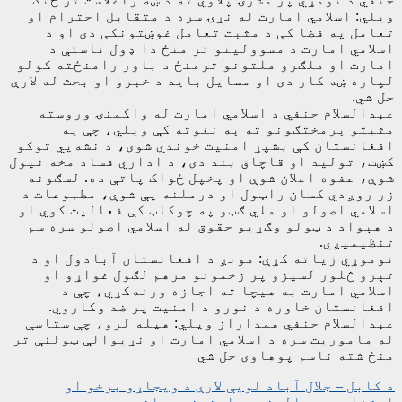
ویلي: اسلامي امارت له نړۍ سره د متقابل احترام او
تعامل په فضا کې د مثبت تعامل غوښتونکی دی او د
اسلامي امارت د مسوولینو تر منځ دا ډول ناستې د
امارت او ملګرو ملتونو ترمنځ د باور رامنځته کولو
لپاره ښه کار دی او مسایل باید د خبرو او بحث له لارې
حل شي.
عبدالسلام حنفي د اسلامي امارت له واکمنۍ وروسته
مثبتو پرمختګونو ته په نغوته کې ویلي، چې په
افغانستان کې بشپړ امنیت خوندي شوی، د نشه‌یي توکو
کښت، تولید او قاچاق بند دی، د اداري فساد مخه نیول
شوې، عفوه اعلان شوې او پخپل ځواک پاتې ده. لسګونه
زر روږدي کسان راټول او درملنه یې شوې، مطبوعات د
اسلامي اصولو او ملي ګټو په چوکاټ کې فعالیت کوي او
د هېواد د ټولو وګړیو حقوق له اسلامي اصولو سره سم
تنظیمیږي.
نوموړي زیاته کړې: مونږ د افغانستان آبادول او د
تېرو څلور لسیزو پر زخمونو مرهم لګول غواړو او
اسلامي امارت به هیچا ته اجازه ورنه‌کړي، چې د
افغانستان خاوره د نورو د امنیت پر ضد وکاروي.
عبدالسلام حنفي همداراز ویلي: هیله لرو، چې ستاسې
له ماموریت سره د اسلامي امارت او نړیوالې ټولنې تر
منځ شته ناسم پوهاوی حل شي
ليکنه
د کابل – جلال آباد لویې لارې د ویجاړو برخو او
استنادي دیوالونو بیارغونه روانه ده