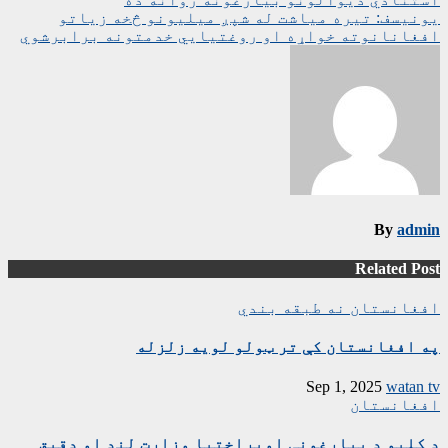
چليدنه
یونیسف: تیره میاشت له شپږ میلیونو څخه زیاتو
افغانانوته خواړه او روغتیايي خدمتونه برابرشوي
By
admin
Related Post
افغانستان
نه طبقه بندي
په افغانستان کې تر ټولو لویه زلزله
Sep 1, 2025
watan tv
افغانستان
د کلیو د بیارغونې اوپراختیا وزارت لنډ او دقیق