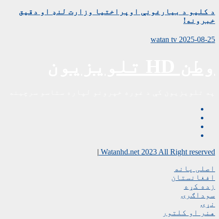
د کلیو د بیارغونې اوپراختیا وزارت لنډ او دقیق
خبرونه!
watan tv
2025-08-25
وطن HD تلویزیون
په تلویزیون کې د غوره خپرونو لپاره ستاسو سرچینه
|
Watanhd.net 2023 All Right reserved
اصلی پانه
افغانستان
زده کړه
سوداګرۍ
نړۍ
هنر او کلتور