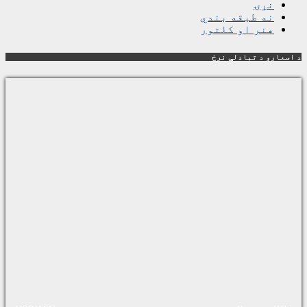
نړۍ
نه طبقه بندي
هنر او کلتور
د اسعارو د تبادلې نرخ