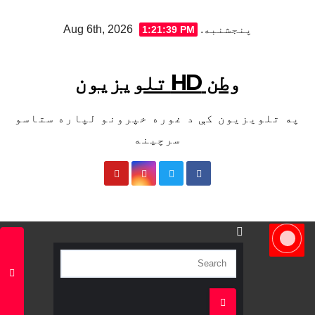
Sk
پنجشنبه. Aug 6th, 2026
1:21:40 PM
cont
وطن HD تلویزیون
په تلویزیون کې د غوره خپرونو لپاره ستاسو
سرچینه