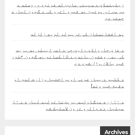
زیلینسکي د سپینې ماڼۍ له غونډې وروسته د
ټرمپ او پوتین په خبرو اترو کې د ګډون لپاره
چمتو دی
په افغانستان کې تر ټولو لویه زلزله
د غزې چارواکي وايي چې د اسراییلو په برید
کې په روغتون باندې د ۱۵ کسانو په ګډون څلور
خبریالان وژل شوي دي
د کلیو د بیارغونې اوپراختیا وزارت لنډ او
دقیق خبرونه!
د ۱۰ زره میګاواټه برېښنا تولید لپاره د ۱۰
میلیارده ډالرو تړون لاسلیک شو
Archives