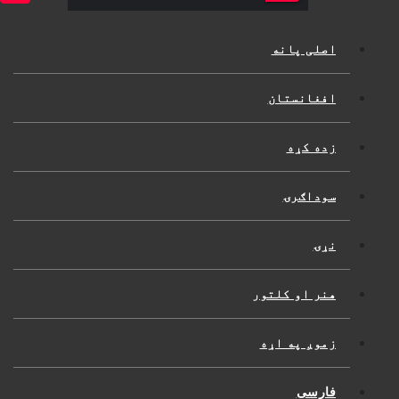
اصلی پانه
افغانستان
زده کړه
سوداګرۍ
نړۍ
هنر او کلتور
زموږ په اړه
فارسی