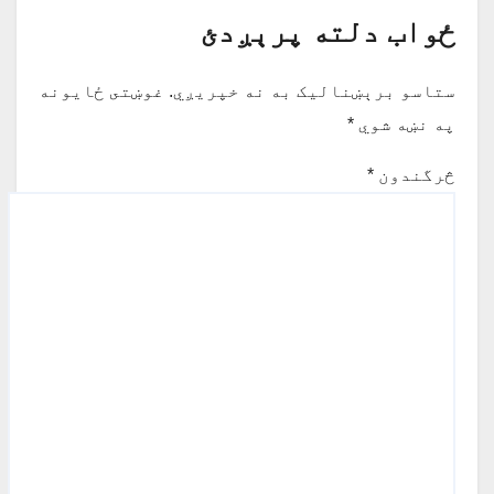
ځواب دلته پرېږدئ
ستاسو برېښناليک به نه خپريږي.
غوښتى ځایونه
په نښه شوي
*
څرگندون
*