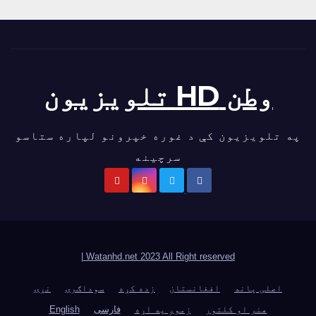
وطن HD تلویزیون
په تلویزیون کې د غوره خپرونو لپاره ستاسو
سرچینه
|
Watanhd.net 2023 All Right reserved
اصلی پانه
افغانستان
زده کړه
سوداګرۍ
نړۍ
هنر او کلتور
زموږ په اړه
فارسی
English