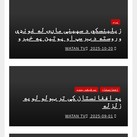
نړۍ
زیلینسکي د سپینې ماڼۍ له غونډې
وروسته د ټرمپ او پوتین په خبرو
اترو کې د ګډون لپاره چمتو دی
WATAN TV
2025-10-20
افغانستان
نه طبقه بندي
په افغانستان کې تر ټولو لویه
زلزله
WATAN TV
2025-09-01