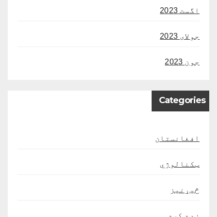
اگست 2023
جولای 2023
جون 2023
Categories
افغانستان
ټکنالوژي
څیړنیز
زده کړه