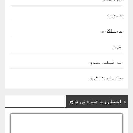
سپورت
سوداګرۍ
نړۍ
نه طبقه بندي
هنر او کلتور
د اسعارو د تبادلې نرخ