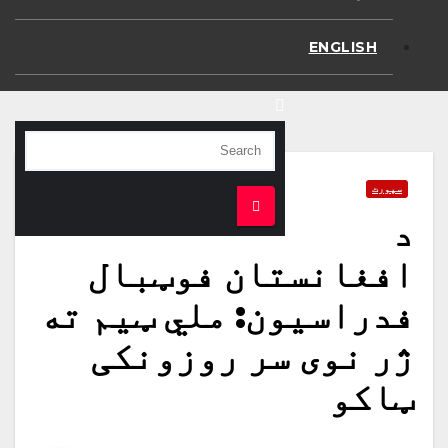
ENGLISH
سپورت
د
افغانستان فوټبال
فدراسیون: ملي ټیم ته
ژر نوی سر روزونکی
ټاکو