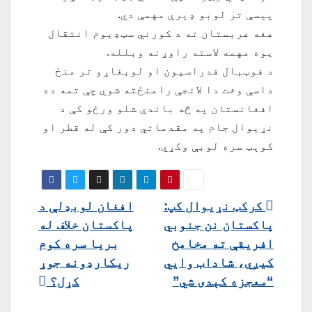
پيسې تر لوبو ډېرې مهمې دي.
هغه عربستان ته د کورني سټډیوم انتقال
یوه مهمه لاسته راوړنه وبلله.
د فوټبال فدراسیون او لوبغاړو تر منځ
داسې وخت دا لانجې رامنځته شوي چې تمه ده
افغانستان په څه باندې شلو ورځو کې د
نړیوال جام په مقدماتي دور کې له قطر او
کوېټ سره لوبې وکړي.
ليکنه
کرکټ نړيوال کپ:
افغان لوبډلې د
پاکستان نن جنوبي
پاکستان خلاف له
چليدنه
افريقې ته مخامخ
بریا سره کوم
کيږي، شاداب وايي
ریکارډونه جوړ
“معجزه کېدی شي”
کړل؟