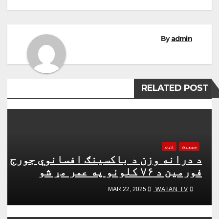
By
admin
RELATED POST
سپورت
نړۍ
د درانه وزن د باکسینګ افسانوي جورج
فورمین د ۷۶ کلونو په عمر مړ شو
WATAN TV
MAR 22, 2025