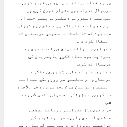
چې په خپلو ټولنیزو پاڼو یې خپور کړی، د
فوټبال فدراسیون مشران تورن کړي چې د
ملي ټيم د سفرونو د ټکټونو پيسې حیف او
میل کوي او همدارنګه یې د ملي ټيم کورنی
سټډيوم له تاجکستانه سعودي عربستان ته
انتقال کړی دی.
دغو فوټبالرانو ویلي چې نور د دوی په
خبره په یوه فساد ککړي چاپیریال کې
فوټبال نه کوي.
د راپورونو له مخې، څو ورځې مخکې د
لوبغاړو او مخکیني سر روزونکي عبدالله
المطیري تر منځ هم لانجه شوې وه چې بلآخره
دا کویټی روزونکی له خپلې دندې لاس په سر
شو.
خو د فوټبال فدراسیون ویاند مصطفی
هاشمي ازادي راډیو سره په خبرو کې
خواشیني وښوده چې د ملي ټیم لوبغاړو ته