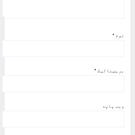
نوم
*
بریښنالیک
*
ویب پاڼه