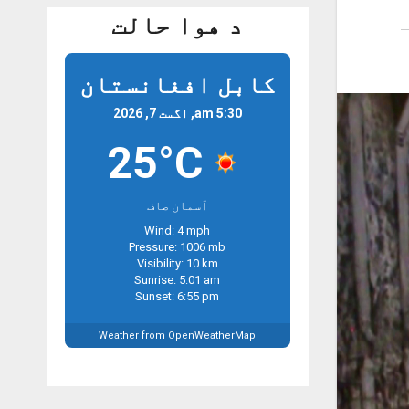
د هوا حالت
کابل افغانستان
5:30 am, اگست 7, 2026
25°C
آسمان صاف
Wind: 4 mph
Pressure: 1006 mb
Visibility: 10 km
Sunrise: 5:01 am
Sunset: 6:55 pm
Weather from OpenWeatherMap