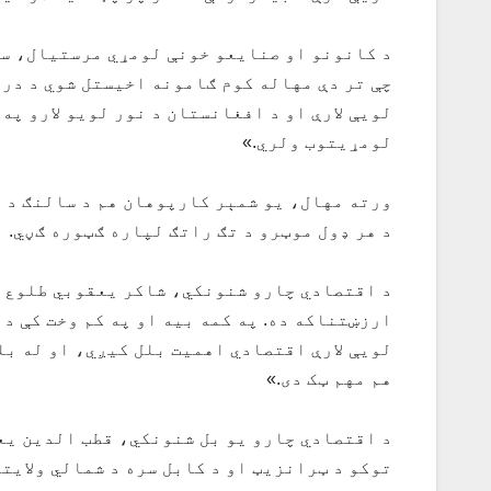
د کانونو او صنایعو خونې لومړي مرستیال، سخي
چې تر دې مهاله کوم ګامونه اخیستل شوي د درن
لویې لارې او د افغانستان د نور لویو لارو په
لومړیتوب ولري.»
ورته مهال، یو شمېر کارپوهان هم د سالنګ د ل
د هر ډول موټرو د تګ راتګ لپاره ګټوره ګڼي.
د اقتصادي چارو شنونکي، شاکر یعقوبي طلوع نیو
ارزښتناکه ده. په کمه بیه او په کم وخت کې د
لویې لارې اقتصادي اهمیت بلل کيږي، او له بل
هم مهم ټک دی.»
د اقتصادي چارو یو بل شنونکي، قطب الدین یعق
توکو د ټرانزیټ او د کابل سره د شمالي ولایت