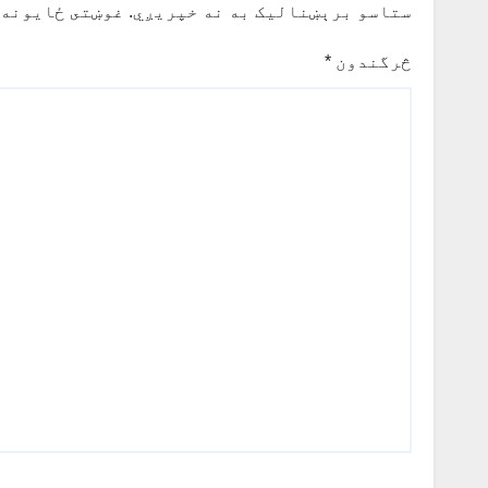
ستاسو برېښناليک به نه خپريږي.
غوښتى ځایونه 
څرگندون
*