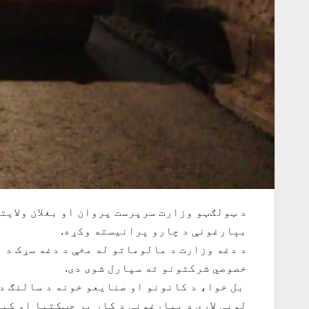
د ټولګټو وزارت سرپرست پروان او بغلان ولایتو
بېارغونې د چارو پرانیسته وکړه.
د دغه وزارت د مالوماتو له مخې د دغه سړک د
خصوصي شرکتونو ته سپارل شوی دی.
بل خوا، د کانونو او صنایعو خونه د سالنګ د 
لویې لارې د بیارغونې د کار پر چټکتیا او کی