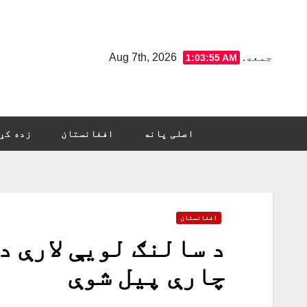
Ski
t
conten
جمعه. Aug 7th, 2026
1:03:57 AM
اصلی پانه
افغانستان
زده کړ
افغانستان
د سالنګ لویې لارې 
چارې پیل شوې