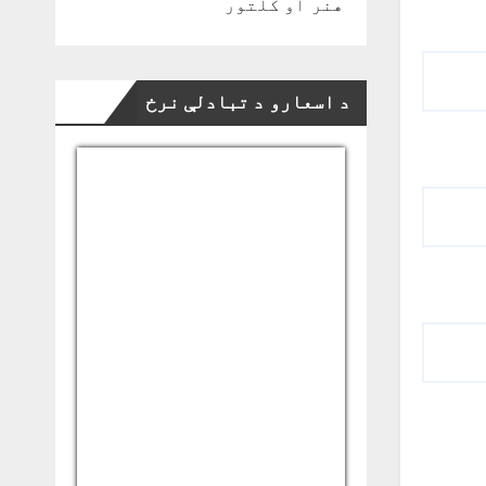
هنر او کلتور
د اسعارو د تبادلې نرخ