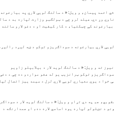
 احمد پیمان، و ویل: « د سالنګ لویې لارې په بیارغونه 
اوي وړ دي. هیله لرو چې د ټولګټو وزارت لپاره به د سال
 بیارغونه کې چټکتیا، د کار کیفیت او د دغو لارو ساتنه
ویې لارې بیارغونه د سوداګریزو توکو د ښه لېږد رالېږد
ز ته و ویل: « د سالنګ لویه لار د بېلابېلو زاویو
 سوداګریزو توکو ټرانزیټ یو له هغو مواردو ده چې د دغې
ې خوا د یوې معیاري لویې لارې لرل د سیمه ییز اتصال لپا
وبي، هم په دې تړاو و ویل: « د سالنګ لویه لار د سوداګر
ونو د نښلولو لپاره یوه اساسي لاره ده، او همدارنګه د