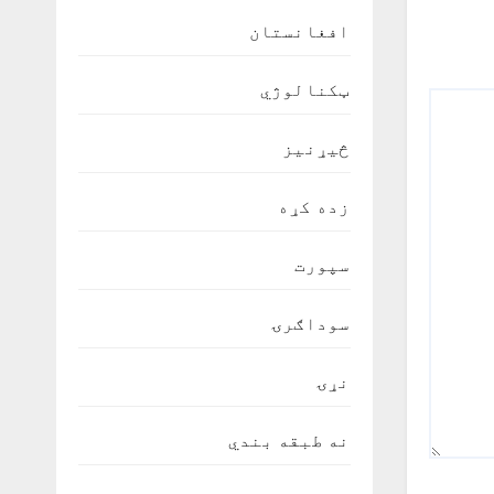
افغانستان
ټکنالوژي
څیړنیز
زده کړه
سپورت
سوداګرۍ
نړۍ
نه طبقه بندي