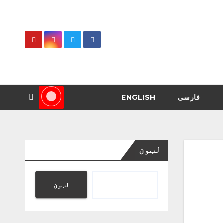
فارسی
ENGLISH
لټون
لټون