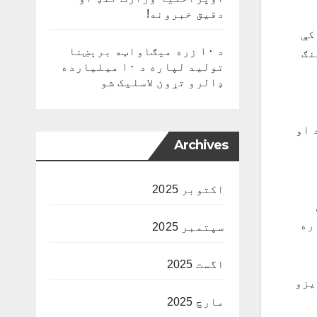
دقیق خبرونه!
کې
د ۱۰ زره میګاواټه برېښنا
نګ
تولید لپاره د ۱۰ میلیارده
ډالرو تړون لاسلیک شو
 او
Archives
اکتوبر 2025
ره
سپتمبر 2025
اگست 2025
یزو
مارچ 2025