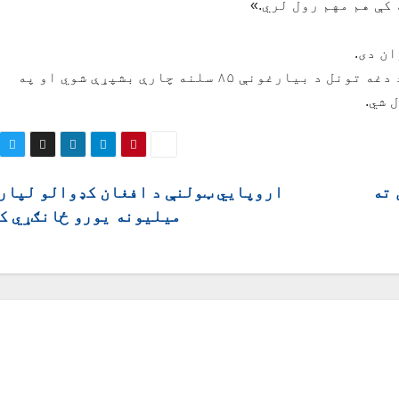
کې هم مهم رول لري.»
ن دی.
د ټولګټو وزارت د وروستیو شمېرو پر بنسټ، د دغه تونل د بیارغونې ۸۵ سلنه چارې بشپړې شوي او په
 شي.
 ته
میلیونه یورو ځانګړي ک