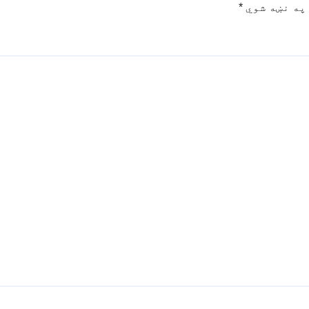
په نښه شوي
*