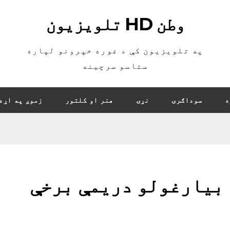
وطن HD تلویزیون
په تلویزیون کې د غوره خپرونو لپاره
ستاسو سرچینه
ه
سوداګرۍ
نړۍ
هنر او کلتور
زموږ په اړه
د بیارغولو دریمې برخې