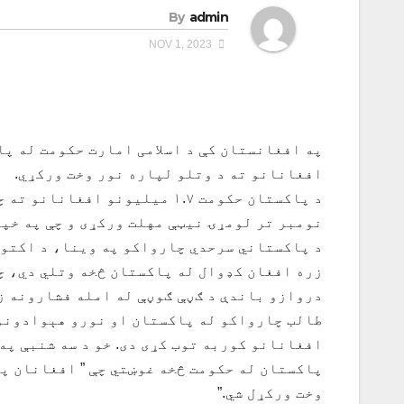
By
admin
NOV 1, 2023
په افغانستان کې د اسلامی امارت حکومت له پا
افغانانو ته د وتلو لپاره نور وخت ورکړي.
د پاکستان حکومت ۱.۷ میلیونو 
نومبر تر لومړۍ نیټې مهلت ورکړی و چې په خپل
زره افغان کډوال له پاکستان څخه وتلي دي، چ
دروازو باندې د ګڼې ګوڼې له امله فشارونه زی
طالب چارواکو له پاکستان او نورو هېوادونو 
پاکستان له حکومت څخه غوښتي چې ” افغانان په
وخت ورکړل شي.”