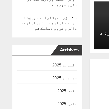
دقیق خبرونه!
د ۱۰ زره میګاواټه برېښنا
تولید لپاره د ۱۰ میلیارده
ډالرو تړون لاسلیک شو
ه د
Archives
اکتوبر 2025
سپتمبر 2025
اگست 2025
مارچ 2025