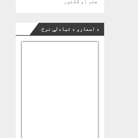
هنر او کلتور
د اسعارو د تبادلې نرخ