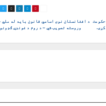
حکومت
د افغانستان نوی اساسي قانون باید له ملي 
کړی.
وروسته تصویب شي – د روم د غونډې ګډونو