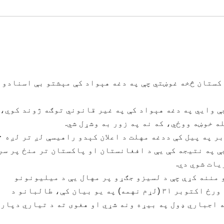
کستان څخه غوښتي چې په دغه هېواد کې مېشتو بې اسنادو
افغانانو ته چې وايي په دغه هېواد کې په غیر قانوني توګه ژوند کوي،
ه خوښه ووځي، که نه په زور به وشړل شي.
د پاکستاني سرحدي چار
ې په نتیجه کې یې د افغانستان او پاکستان تر منځ پر سر
ات شوي دي.
مننه کړې چې د لسیزو جګړو پر مهال یې د میلیونونو
افغانانو کوربه توب کړی دی. خو د سه شنبې په ورځ اکتوبر ۳۱ (لړم نهمه) په یو بیان کې، طالبانو د
 اجباري ډول په بیړه ونه شړي او هغوی ته د تیاري دپار