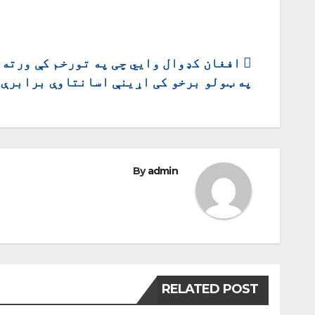
ليکنه
افغان کډوال وایي چی په تورخم کې ورته 
په ټولو برخو کی اړینې اسانتاوې برابرې 
چليدنه
By
admin
RELATED POST