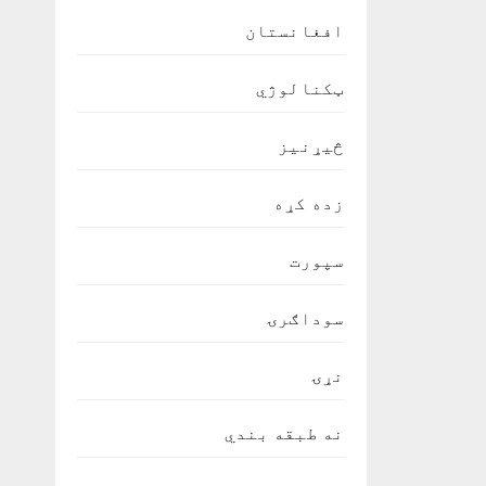
افغانستان
ټکنالوژي
څیړنیز
زده کړه
سپورت
سوداګرۍ
نړۍ
نه طبقه بندي