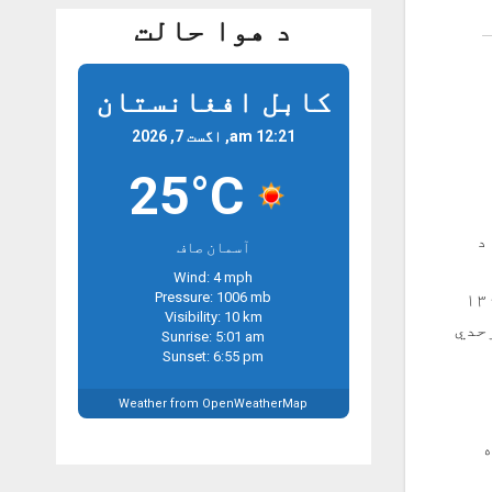
د هوا حالت
کابل افغانستان
12:21 am, اگست 7, 2026
25°C
 د
آسمان صاف
Wind: 4 mph
Pressure: 1006 mb
واکو په وینا، د اکتوبر په پیل کې ددغه مهلت د اعلان کېدو راهیسې لږ تر لږه ۱۳۰
Visibility: 10 km
حدي
Sunrise: 5:01 am
Sunset: 6:55 pm
Weather from OpenWeatherMap
ه