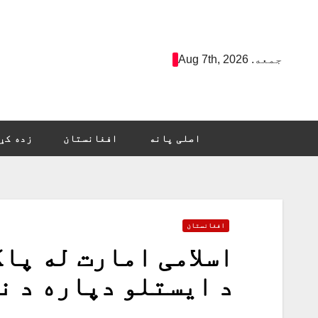
Ski
t
conten
جمعه. Aug 7th, 2026
اصلی پانه
افغانستان
زده کړ
افغانستان
اسلامی امارت له پا
د ایستلو دپاره د ن