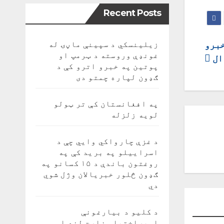
Recent Posts
خبرو
زیلینسکي د سپینې ماڼۍ له
غونډې وروسته د ټرمپ او
ال
پوتین په خبرو اترو کې د
ګډون لپاره چمتو دی
په افغانستان کې تر ټولو
لویه زلزله
د غزې چارواکي وايي چې د
اسراییلو په برید کې په
روغتون باندې د ۱۵ کسانو په
ګډون څلور خبریالان وژل شوي
دي
د کلیو د بیارغونې
اوپراختیا وزارت لنډ او