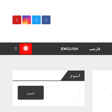
فارسی
ENGLISH
لټون
لټون