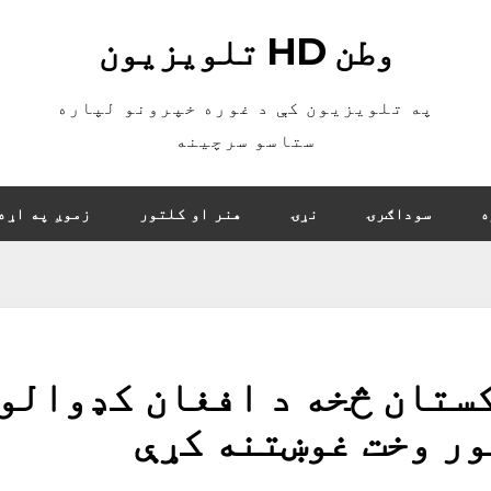
وطن HD تلویزیون
په تلویزیون کې د غوره خپرونو لپاره
ستاسو سرچینه
ه
سوداګرۍ
نړۍ
هنر او کلتور
زموږ په اړه
کستان څخه د افغان کډوالو
ور وخت غوښتنه کړې