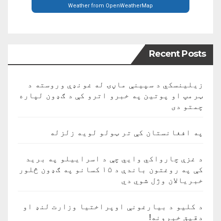
Weather from OpenWeatherMap
Recent Posts
زیلینسکي د سپینې ماڼۍ له غونډې وروسته د
ټرمپ او پوتین په خبرو اترو کې د ګډون لپاره
چمتو دی
په افغانستان کې تر ټولو لویه زلزله
د غزې چارواکي وايي چې د اسراییلو په برید
کې په روغتون باندې د ۱۵ کسانو په ګډون څلور
خبریالان وژل شوي دي
د کلیو د بیارغونې اوپراختیا وزارت لنډ او
دقیق خبرونه!