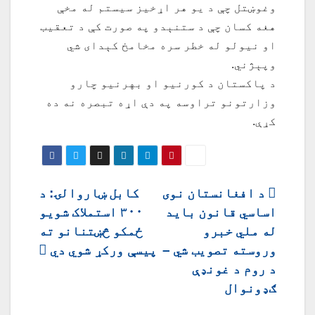
وغوښتل چې د یو هر اړخیز سیستم له مخې
هغه کسان چې د ستنېدو په صورت کې د تعقیب
او نیولو له خطر سره مخامخ کېدای شي
وپېژني.
د پاکستان د کورنیو او بهرنیو چارو
وزارتونو تراوسه په دې اړه تبصره نه ده
کړې.
ليکنه
د افغانستان نوی
کابل ښاروالۍ: د
اساسي قانون باید
۳۰۰ استملاک شویو
چليدنه
له ملي خبرو
ځمکو څښتنانو ته
وروسته تصویب شي –
پیسې ورکړ شوي دي
د روم د غونډې
ګډونوال