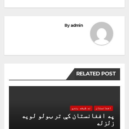
By
admin
RELATED POST
افغانستان
نه طبقه بندي
په افغانستان کې تر ټولو لویه
زلزله