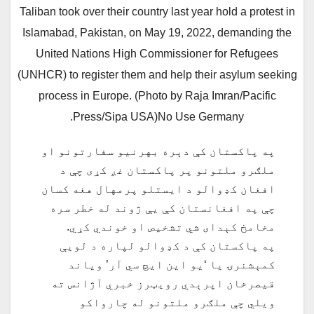
Taliban took over their country last year hold a protest in
Islamabad, Pakistan, on May 19, 2022, demanding the
United Nations High Commissioner for Refugees
(UNHCR) to register them and help their asylum seeking
process in Europe. (Photo by Raja Imran/Pacific
Press/Sipa USA)No Use Germany.
په پاکستان کې دېره بهرنیو سفارتونو او
ملګرو ملتونو پر پاکستان غږ کړی چې د
افغان کډوالو د ایستلو پرمهال هغه کسان
چې په افغانستان کې یې ژوند له خطر سره
مخامخ کېدای شي تشخیص او خوندي کړي.
په پاکستان کې د کډوالو لپاره د لویې
کمېشنرۍ یا ‘یو این ایچ سي آر’ ویاند
قیصرخان اپرېدي رویټرز خبري آژانس ته
ویلي چې ملګرو ملتونو له چارواکو