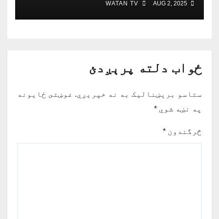
WATAN TV
AUG 2, 2025
ځواب دلته پرېږدئ
ستاسو برېښناليک به نه خپريږي.
غوښتى ځایونه
په نښه شوي
*
څرگندون
*