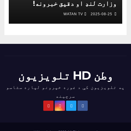
وزارت لنډ او دقیق خبرونه!
WATAN TV
2025-08-25
وطن HD تلویزیون
په تلویزیون کې د غوره خپرونو لپاره ستاسو
سرچینه