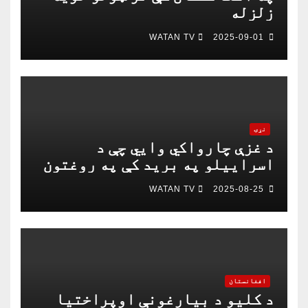
زلزله
WATAN TV
2025-09-01
نړۍ
د غزې چارواکي وايي چې د
اسراییلو په برید کې په روغتون
باندې د ۱۵ کسانو په ګډون څلور
WATAN TV
2025-08-25
خبریالان وژل شوي دي
افغانستان
د کلیو د بیارغونې اوپراختیا