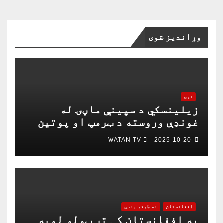
وړاندیز شوی
نړۍ
زیلینسکي د سپینې ماڼۍ له
غونډې وروسته د ټرمپ او پوتین
په خبرو اترو کې د ګډون لپاره
WATAN TV
2025-10-20
چمتو دی
افغانستان
نه طبقه بندي
په افغانستان کې تر ټولو لویه