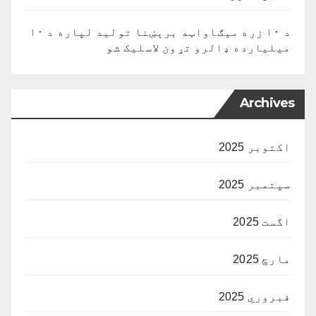
د ۱۰ زره میګاواټه برېښنا تولید لپاره د ۱۰
میلیارده ډالرو تړون لاسلیک شو
Archives
اکتوبر 2025
سپتمبر 2025
اگست 2025
مارچ 2025
فبروري 2025