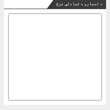
د اسعارو د تبادلې نرخ
USD/AFN
Currency.Wiki