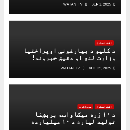
WATAN TV
SEP 1, 2025
افغانستان
د کلیو د بیارغونې اوپراختیا
وزارت لنډ او دقیق خبرونه!
WATAN TV
AUG 25, 2025
افغانستان
سوداګرۍ
د ۱۰ زره میګاواټه برېښنا
تولید لپاره د ۱۰ میلیارده
ډالرو تړون لاسلیک شو