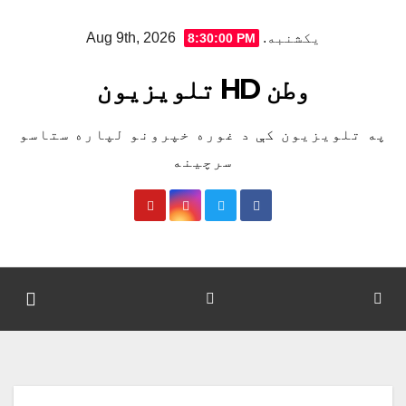
Ski
یکشنبه. Aug 9th, 2026
8:30:00 PM
t
conten
وطن HD تلویزیون
په تلویزیون کې د غوره خپرونو لپاره ستاسو
سرچینه