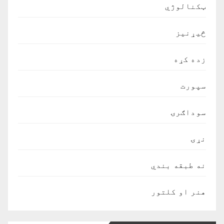
ټکنالوژي
څیړنیز
زده کړه
سپورت
سوداګرۍ
نړۍ
نه طبقه بندي
هنر او کلتور