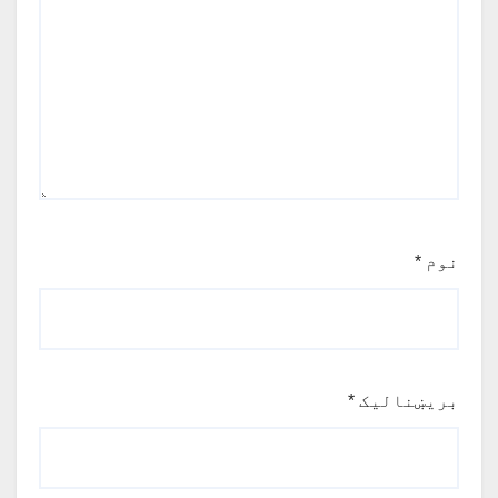
نوم
*
بریښنالیک
*