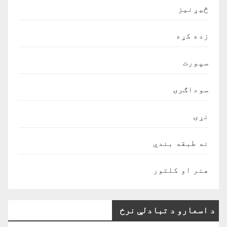
څیړنیز
زده کړه
سپورت
سوداګرۍ
نړۍ
نه طبقه بندي
هنر او کلتور
د اسعارو د تبادلې نرخ