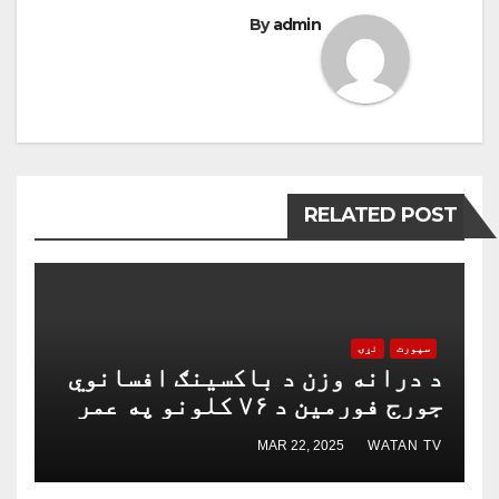
By
admin
RELATED POST
سپورت
نړۍ
د درانه وزن د باکسینګ افسانوي
جورج فورمین د ۷۶ کلونو په عمر
مړ شو
MAR 22, 2025
WATAN TV