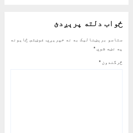
ځواب دلته پرېږدئ
ستاسو برېښناليک به نه خپريږي.
غوښتى ځایونه
په نښه شوي
*
څرگندون
*