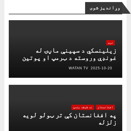
وړاندیز شوی
نړۍ
زیلینسکي د سپینې ماڼۍ له
غونډې وروسته د ټرمپ او پوتین
په خبرو اترو کې د ګډون لپاره
WATAN TV
2025-10-20
چمتو دی
افغانستان
نه طبقه بندي
په افغانستان کې تر ټولو لویه
زلزله