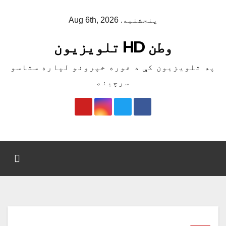
Ski
پنجشنبه. Aug 6th, 2026
t
conten
وطن HD تلویزیون
په تلویزیون کې د غوره خپرونو لپاره ستاسو
سرچینه