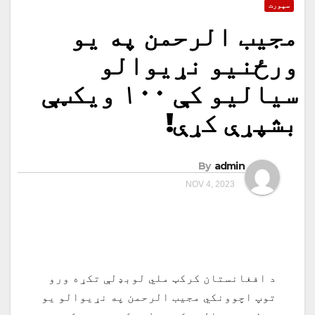
سپورت
مجیب الرحمن په یو
ورځنیو نړیوالو
سیالیو کې ۱۰۰ ویکټې
بشپړې کړې!
By
admin
NOV 4, 2023
د افغانستان کرکټ ملي لوبډلې تکړه ورو
توپ اچوونکي مجیب الرحمن په نړیوالو یو