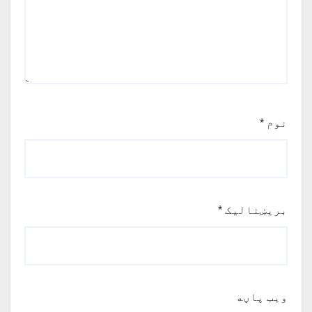
نوم
*
بریښنالیک
*
ویب پاڼه