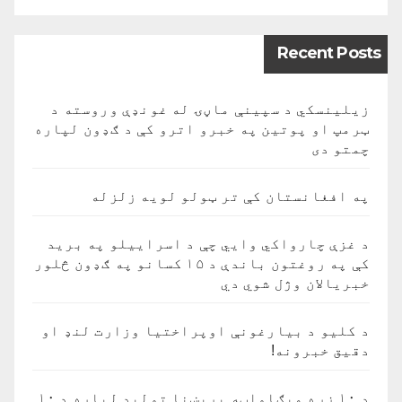
Recent Posts
زیلینسکي د سپینې ماڼۍ له غونډې وروسته د
ټرمپ او پوتین په خبرو اترو کې د ګډون لپاره
چمتو دی
په افغانستان کې تر ټولو لویه زلزله
د غزې چارواکي وايي چې د اسراییلو په برید
کې په روغتون باندې د ۱۵ کسانو په ګډون څلور
خبریالان وژل شوي دي
د کلیو د بیارغونې اوپراختیا وزارت لنډ او
دقیق خبرونه!
د ۱۰ زره میګاواټه برېښنا تولید لپاره د ۱۰