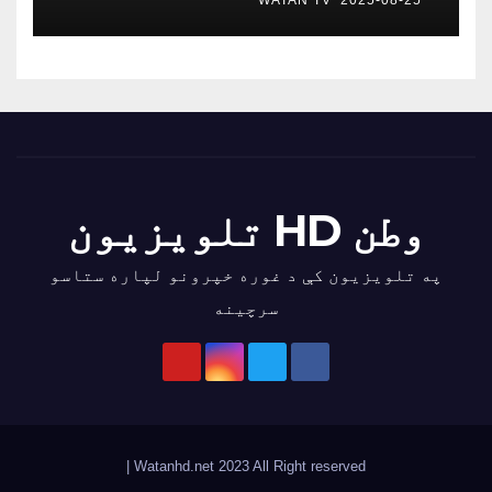
وطن HD تلویزیون
په تلویزیون کې د غوره خپرونو لپاره ستاسو
سرچینه
|
Watanhd.net 2023 All Right reserved