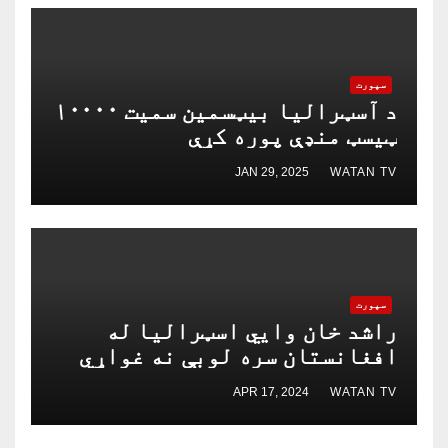
سپورت
د آسټرالیا بیټسمین سمیت ۱۰۰۰۰
ټیسټ منډې پوره کړې
JAN 29, 2025
WATAN TV
سپورت
راشد خان وايي اسټرالیا له
افغانستان سره لوبې نه غواړي
اما ما په بېګ باش لیګ کې
APR 17, 2024
WATAN TV
غواړي؛ څه مانا؟