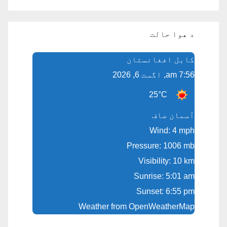
د هوا حالت
کابل افغانستان
7:56 am, اگست 6, 2026
25°C
آسمان صاف
Wind: 4 mph
Pressure: 1006 mb
Visibility: 10 km
Sunrise: 5:01 am
Sunset: 6:55 pm
Weather from OpenWeatherMap