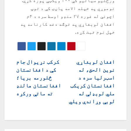
ورځنیو سیالیو کې ۱۰۰ ویکټې پوره کړې.
نوموړي په خپله ۷۱مه پاڼۍ کې د توپ
اچونې له غوره ۲۷ منډو اوسط سره د ۴م
افغان لوبغاړي په توګه دغه کارنامه په
خپل نوم ثبت کړه.
ليکنه
افغان لوبغاړي
کرکټ نړيوال جام
نوین الحق، له
کې د افغانستان
چليدنه
اسټرلیا سره د
څلورمه بريا؛
افغانستان کرېکټ
افغانستان هالنډ
ملي لوبډلې له
ته ماتې ورکړه
لوبې وړاندې ویلي