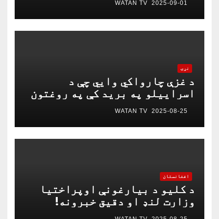
WATAN TV
2025-09-01
نړۍ
د غزې چارواکي وايي چې د
اسراییلو په برید کې په روغتون
باندې د ۱۵ کسانو په ګډون څلور
WATAN TV
2025-08-25
خبریالان وژل شوي دي
افغانستان
د کلیو د بیارغونې اوپراختیا
وزارت لنډ او دقیق خبرونه!
WATAN TV
2025-08-25