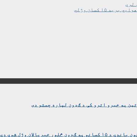
 لري
 ۱۵ کسان وژلي
ین په خبرو اترو کې د ګډون لپاره چمتو دی
بریالان وژل شوي دي