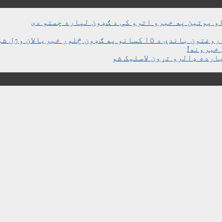
و پوتین په خبرو اترو کې د ګډون لپاره چمتو دی
ن څلور خبریالان وژل شوي دي
خبرونه!