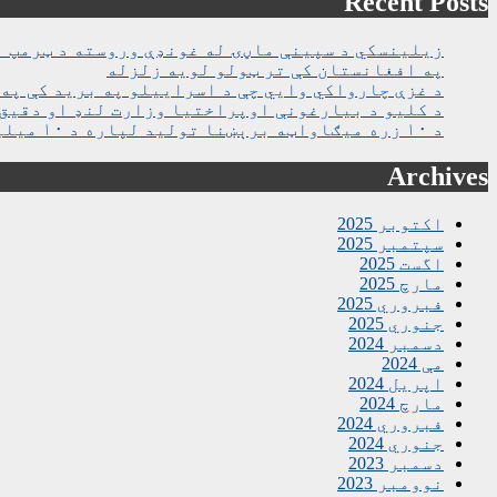
Recent Posts
زیلینسکي د سپینې ماڼۍ له غونډې وروسته د ټرمپ ا
په افغانستان کې تر ټولو لویه زلزله
د غزې چارواکي وايي چې د اسراییلو په برید کې په روغتون باندې د ۱۵ کسانو په ګډو
د کلیو د بیارغونې اوپراختیا وزارت لنډ او دقیق 
د ۱۰ زره میګاواټه برېښنا تولید لپاره د ۱۰ میلیارده ډالرو تړون لاسلیک شو
Archives
اکتوبر 2025
سپتمبر 2025
اگست 2025
مارچ 2025
فبروري 2025
جنوري 2025
دسمبر 2024
مې 2024
اپریل 2024
مارچ 2024
فبروري 2024
جنوري 2024
دسمبر 2023
نوومبر 2023