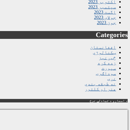
اکتوبر 2023
سپتمبر 2023
اگست 2023
جولای 2023
جون 2023
Categories
افغانستان
ټکنالوژي
څیړنیز
زده کړه
سپورت
سوداګرۍ
نړۍ
نه طبقه بندي
هنر او کلتور
د اسعارو د تبادلې نرخ