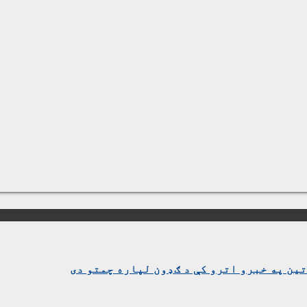
ین په خبرو اترو کې د ګډون لپاره چمتو دی