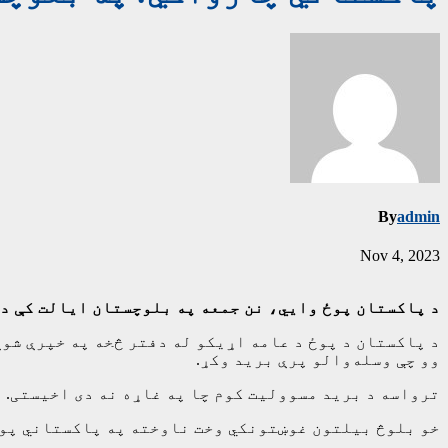
By
admin
Nov 4, 2023
د پاکستان پوځ وايي، نن جمعه په بلوچستان ایالت کې د ناپېژانده وسله‌والو
د پاکستان د پوځ د عامه اړیکو له دفتر څخه په خپرې شو
وو چې وسله‌والو پرې برید وکړ.
ترواسه د برید مسوولیت کوم چا په غاړه نه دی اخیستی.
خو بلوڅ بیلتون غوښتونکي وخت ناوخته په پاکستاني پو