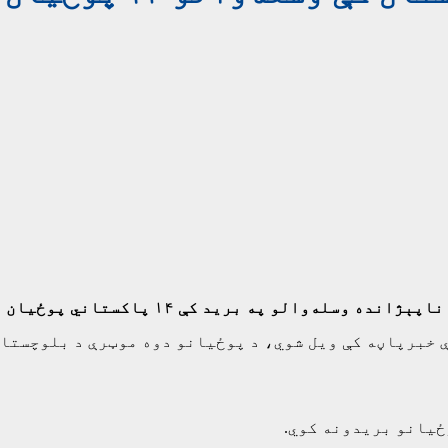
 په برید کې ۱۴ پاکستاني پوځیان وژل شوي دي.
ې خبرپاڼه کې ویل شوي، د پوځیانو دوه موټرې د بلوچستان
ځیانو بریدونه کوي.