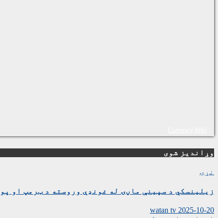
Currency.Wiki
وړاندیز شوی
نړۍ
زیلینسکي د سپینې ماڼۍ له غونډې وروسته د ټرمپ او پوت
watan tv
2025-10-20