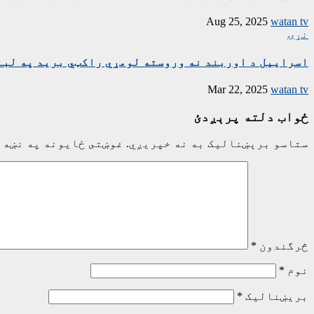
Aug 25, 2025
watan tv
نړۍ
اسراییل د اوربند نه وروسته لومړي راکټي برید په لبن
Mar 22, 2025
watan tv
ځواب دلته پرېږدئ
ستاسو برېښناليک به نه خپريږي.
غوښتى ځایونه په نښه 
څرگندون
*
نوم
*
بریښنالیک
*