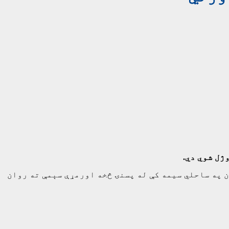
 په ساحلي سیمه کې له پسنۍ څخه اورمړې سېمې ته روان