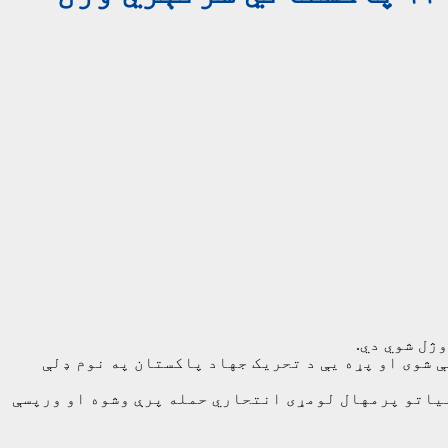
 شوی او پړه یې د تحریک جهاد پاکستان په نوم ډلې
لیاتو پرمهال لومړی انتحاري حمله پرې وشوه او ورپسې