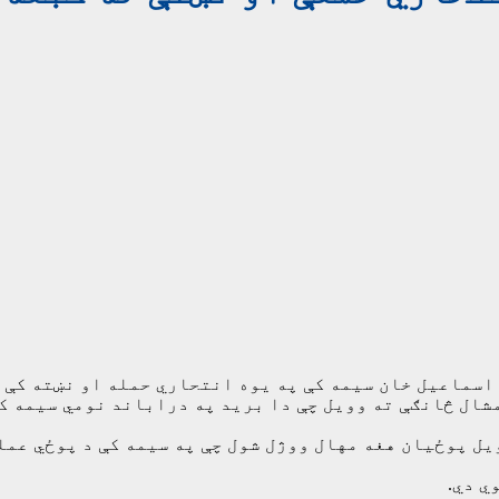
ال څانګې ته وویل چې دا برید په دراباند نومي سیمه کې
یل پوځيان هغه مهال ووژل شول چې په سیمه کې د پوځي عم