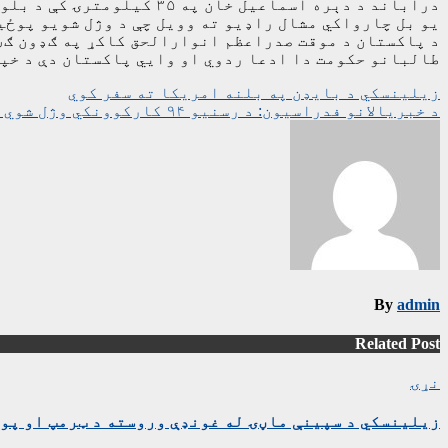
دراباند د دېره اسماعیل خان په ۳۵ کیلومترۍ کې د بلوچستان د لویې لارې په اوږدو کې د جنوبي وزیرستان ناامنه سیمې ته نژدې پروت ښارګوټی دی.
یو بل چارواکي مشال راډیو ته وویل چې د وژل شویو پوځی
د پاکستان د موقت صدراعظم انوارالحق کاکړ په ګډون ګڼ
طالبانو حکومت دا ادعا ردوي او وايي پاکستان دې د خپ
ليکنه
زیلینسکي د بایډن په بلنه امریکا ته سفر کوي
د خبریالانو فدراسيون: د رسنيو ۹۴ کارکوونکي وژل شوي دي
چليدنه
By
admin
Related Post
نړۍ
زیلینسکي د سپینې ماڼۍ له غونډې وروسته د ټرمپ او پوت