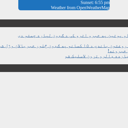
Sunset: 6:55 pm
Weather from OpenWeatherMap
و پوتین په خبرو اترو کې د ګډون لپاره چمتو دی
ن څلور خبریالان وژل شوي دي
خبرونه!