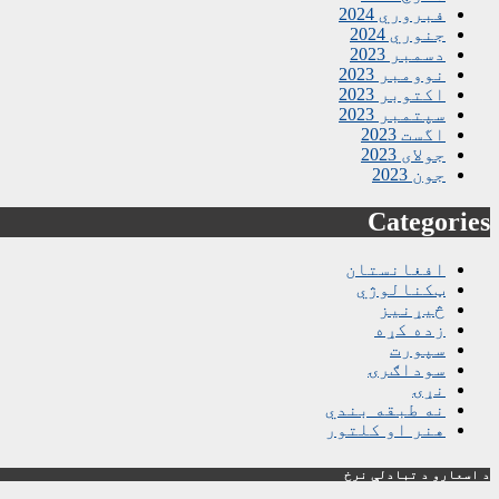
فبروري 2024
جنوري 2024
دسمبر 2023
نوومبر 2023
اکتوبر 2023
سپتمبر 2023
اگست 2023
جولای 2023
جون 2023
Categories
افغانستان
ټکنالوژي
څیړنیز
زده کړه
سپورت
سوداګرۍ
نړۍ
نه طبقه بندي
هنر او کلتور
د اسعارو د تبادلې نرخ