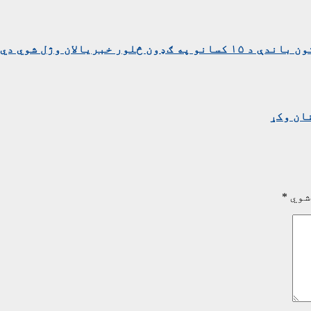
بریالان وژل شوي دي
ان وکړ
شوي
*