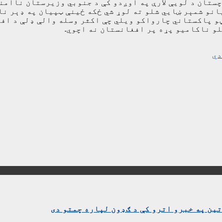
انو شمېر ښايي شلو ته لوړ شي ځکه ځینې ټپیان په ډېر نا
و پاکستاني چارواکو ویلي چې اکثر وسله والې ډلې د افغ
لو ناکامیو پړه پر افغانستان نه اچوي.
ین په خبرو اترو کې د ګډون لپاره چمتو دی