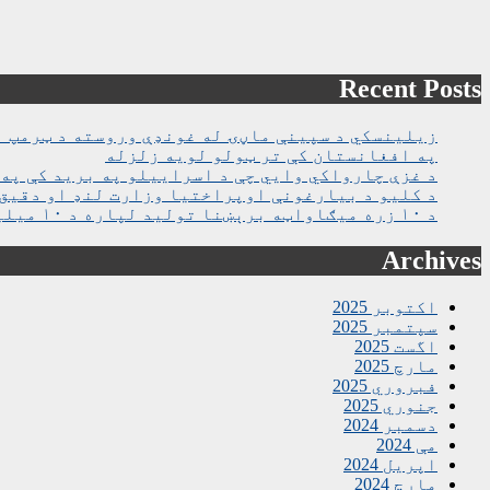
Recent Posts
زیلینسکي د سپینې ماڼۍ له غونډې وروسته د ټرمپ ا
په افغانستان کې تر ټولو لویه زلزله
د غزې چارواکي وايي چې د اسراییلو په برید کې په روغتون باندې د ۱۵ کسانو په ګډو
د کلیو د بیارغونې اوپراختیا وزارت لنډ او دقیق 
د ۱۰ زره میګاواټه برېښنا تولید لپاره د ۱۰ میلیارده ډالرو تړون لاسلیک شو
Archives
اکتوبر 2025
سپتمبر 2025
اگست 2025
مارچ 2025
فبروري 2025
جنوري 2025
دسمبر 2024
مې 2024
اپریل 2024
مارچ 2024