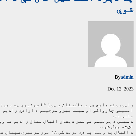
شوي
By
admin
Dec 12, 2023
راپورونه وايي چې د پاکستان د پوځ ۱۴ سرتېري په دېره اسماعیل خان سیمه کې په یوه انتحاري حمله او نښته کې وژل شوي دي.
امنیتي چارواکو او سیمه يیزو سرچینو د ازادي راډیو مش
منلې ده.
د سیمې د پولیسو یو مشر ذیشان اقبال مشال راډیو ته وو
نښته پیل شوه.
د اقبال په وینا په دې برید کې ۲۸ نور سرتېري ټپيان شوي دي.