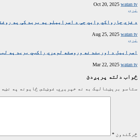
Oct 20, 2025
watan tv
نړۍ
د غزې چارواکي وايي چې د اسراییلو په برید کې په روغتون باندې د ۱۵ کسانو په ګډون څلور خ
Aug 25, 2025
watan tv
نړۍ
اسراییل د اوربند نه وروسته لومړي راکټي برید په لبن
Mar 22, 2025
watan tv
ځواب دلته پرېږدئ
ستاسو برېښناليک به نه خپريږي.
غوښتى ځایونه په نښه 
څرگندون
*