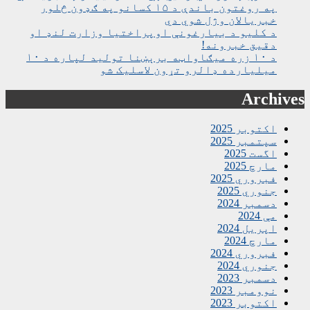
په روغتون باندې د ۱۵ کسانو په ګډون څلور
خبریالان وژل شوي دي
د کلیو د بیارغونې اوپراختیا وزارت لنډ او
دقیق خبرونه!
د ۱۰ زره میګاواټه برېښنا تولید لپاره د ۱۰
میلیارده ډالرو تړون لاسلیک شو
Archives
اکتوبر 2025
سپتمبر 2025
اگست 2025
مارچ 2025
فبروري 2025
جنوري 2025
دسمبر 2024
مې 2024
اپریل 2024
مارچ 2024
فبروري 2024
جنوري 2024
دسمبر 2023
نوومبر 2023
اکتوبر 2023