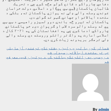
دفاعي چارواکو د قانع کولو هڅه کوي چې د تحریک
طالبان پاکستان (ټي ټي پي) او د اسلامي دولت خراسان
غوندې وسله والې ډلې نه یوازې پاکستان ته، بلکې د
متحده ایالاتو او جهاني ګټو ته ګواښ دی.
پاکستان له تېرو څه باندې دوو لسیزو راهیسې د ټي ټي
پي له وسله والو سره لاس او ګرېوان دی، خو پاکستاني
چارواکي ادعا کوي چې په افغانستان کې په ۲۰۲۱ کال د
اسلامی امارت په واک تر راتلو وروسته دې وسله والې
ډلې ترهګر بریدونه زیات کړي دي.
ليکنه
شمالی کوریا لیرې واټن ویشتونکي توغندی آزمایلی
چې تر متحده ایالاتو رسیدلی شي
چليدنه
د روسیې په راتلونکو ټاکنو کې د پوتین رقیب معرفي
شو
By
admin