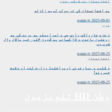
افغانستان
نه طبقه بندي
په افغانستان کې تر ټولو لویه زلزله
watan tv
2025-09-01
نړۍ
د غزې چارواکي وايي چې د اسراییلو په برید کې په
روغتون باندې د ۱۵ کسانو په ګډون څلور خبریالان وژل
شوي دي
watan tv
2025-08-25
افغانستان
د کلیو د بیارغونې اوپراختیا وزارت لنډ او دقیق
خبرونه!
watan tv
2025-08-25
وطن HD تلویزیون
په تلویزیون کې د غوره خپرونو لپاره ستاسو سرچینه