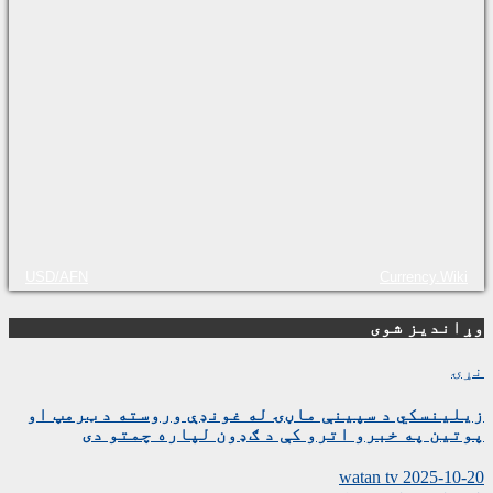
USD/AFN
Currency.Wiki
وړاندیز شوی
نړۍ
زیلینسکي د سپینې ماڼۍ له غونډې وروسته د ټرمپ او
پوتین په خبرو اترو کې د ګډون لپاره چمتو دی
watan tv
2025-10-20