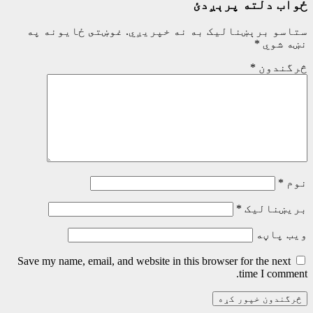
ځواب دلته پرېږدئ
ستاسو برېښناليک به نه خپريږي.
غوښتى ځایونه په
نښه شوي
*
څرگندون
*
نوم
*
بریښنالیک
*
ویب پاڼه
Save my name, email, and website in this browser for the next
time I comment.