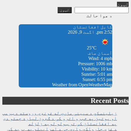
لټون
لټون
د هوا حالت
کابل افغانستان
2:52 pm, اگست 9, 2026
25°C
آسمان صاف
Wind: 4 mph
Pressure: 1006 mb
Visibility: 10 km
Sunrise: 5:01 am
Sunset: 6:55 pm
Weather from OpenWeatherMap
Recent Posts
زیلینسکي د سپینې ماڼۍ له غونډې وروسته د ټرمپ
او پوتین په خبرو اترو کې د ګډون لپاره چمتو دی
په افغانستان کې تر ټولو لویه زلزله
د غزې چارواکي وايي چې د اسراییلو په برید کې