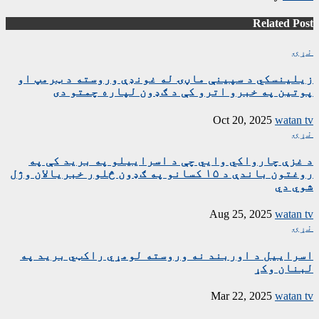
Related Post
نړۍ
زیلینسکي د سپینې ماڼۍ له غونډې وروسته د ټرمپ او
پوتین په خبرو اترو کې د ګډون لپاره چمتو دی
Oct 20, 2025
watan tv
نړۍ
د غزې چارواکي وايي چې د اسراییلو په برید کې په
روغتون باندې د ۱۵ کسانو په ګډون څلور خبریالان وژل
شوي دي
Aug 25, 2025
watan tv
نړۍ
اسراییل د اوربند نه وروسته لومړي راکټي برید په
لبنان وکړ
Mar 22, 2025
watan tv