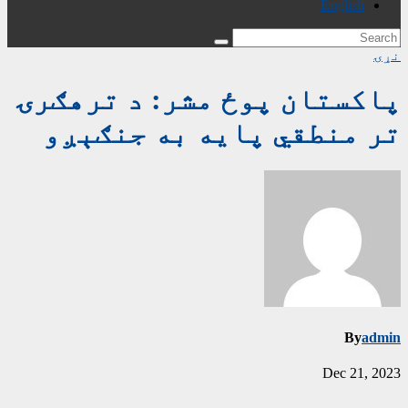
English
نړۍ
پاکستان پوځ مشر: د ترهګرۍ
تر منطقي پایه به جنګېږو
By
admin
Dec 21, 2023