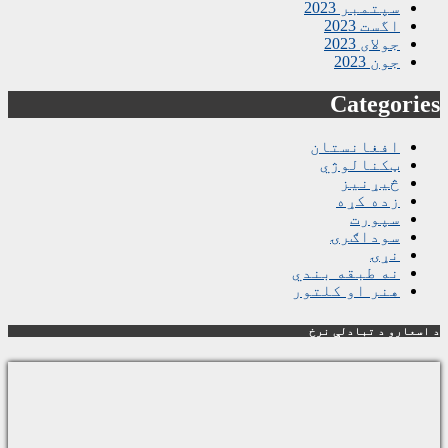
سپتمبر 2023
اگست 2023
جولای 2023
جون 2023
Categories
افغانستان
ټکنالوژي
څیړنیز
زده کړه
سپورت
سوداګرۍ
نړۍ
نه طبقه بندي
هنر او کلتور
د اسعارو د تبادلې نرخ