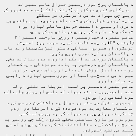
د پاکستان پوځ لوی درستیز جنرال عاصم منیر له
امریکايي فکري مرکزونو (تینک ټانکز) سره په خبرو کې
ویلي چې هېواد به یې د’ترهګرۍ تر منطقي
پایه ‘پورې خپلې جګړې ته دوام ورکوي، او زیاتوي چې
د نړۍ او سیمې د امنیت خوندي ساتلو لپاره یې د
ترهګرۍ ضد جګړه کې ډېرې قربانۍ ورکړي‌ دي.
عاصم منیر، د چهارشنبې د ورځې ناوخته ډسمبر ۲۰
(لیندۍ ۲۹) په یوه ناسته کې پر سیمه ییز امنیت،
ترهګرۍ او جنوبي اسیا کې د ستراتیژیک ټیکاو په باب
د پاکستان پر لیدلوري خبرې وکړې.
د پاکستان پوځ عامه اړیکو ادارې د یوه بیان له مخې
د پاکستان لوی درستیز په یاده غونډه کې د پاکستان
پر سیمه اییز ارزښت غږېدلی او ویلي دي چې غواړي
هېواد یې د منځنۍ اسیا او نورې سیمې لپاره د رابطې
په مرکز واوړي.
عاصم منیر د ډسمبر پر لسمه امریکا ته تللی او له
هغه راهیسې یې د دغه هېواد له ولسي او پوځي چارواکو
سره لیدنې روانې دي.
نوموړی د خپل دې سفر پر مهال په واشنګټن ډي سي کې د
پاکستان سفارت په یوه غونډه کې د امریکا غږ اردو
څانګې ته ویلي چې په هېواد کې به یې ټولټاکنې
هرومرو تر مارچ میاشتې مخکې کیږي، ځکه چې ورپسې په
مارچ میاشت کې د سنا انتخابات کېدونکي دي نو له دې
کبله یې نشي ځنډولای.
کارپوهان وايي جنرال عاصم منیر د امریکا امنیتي او