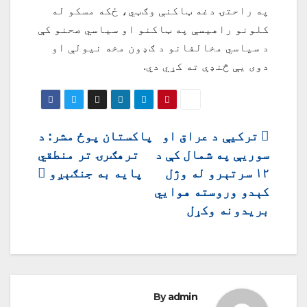
په راحتۍ دغه ټاکنې وګټي، ځکه مسکو له
کلونو راهیسې په ټاکنو او سیاسي صحنو کې
د سیاسي مخالفانو د ګډون مخه نیولې او
دوی یې څنډې ته کړي دي.
ليکنه
ترکیې د عراق او
پاکستان پوځ مشر: د
سوریې په شمال کې د
ترهګرۍ تر منطقي
چليدنه
۱۲ سرتېرو له وژل
پایه به جنګېږو
کېدو وروسته هوايي
بریدونه وکړل
By
admin