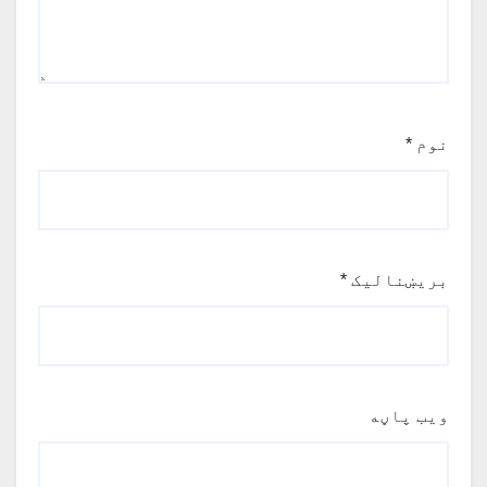
نوم
*
بریښنالیک
*
ویب پاڼه