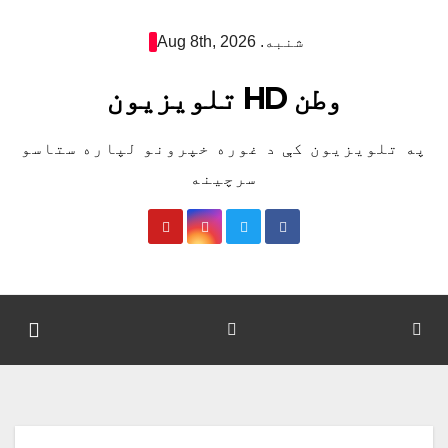
Ski
شنبه. Aug 8th, 2026
t
conten
وطن HD تلویزیون
په تلویزیون کې د غوره خپرونو لپاره ستاسو
سرچینه