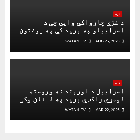
نړۍ
د غزې چارواکي وايي چې د
اسراییلو په برید کې په روغتون
باندې د ۱۵ کسانو په ګډون څلور
WATAN TV
AUG 25, 2025
خبریالان وژل شوي دي
نړۍ
اسراییل د اوربند نه وروسته
لومړي راکټي برید په لبنان وکړ
WATAN TV
MAR 22, 2025