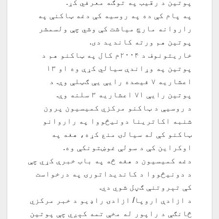
پوتین د رقیب په توګه معرفي کړ.
په پام کې ده په روسیه کې دغه ټاکنې په
راروانه مارچ میاشت کې وشي چې ولسمشر
پوتین هم ورته کاندید دی.
خاریتونوف د ۲۰۰۴م کال په ټاکنو هم د
پوتین په وړاندې سیالي کړې وه او ۱۳
اعشاریه ۷ فیصده رایې یې ګټلې وې. د
پوتین رایې ۷۱ اعشاریه ۳ سلنه وې.
د روسیې د ټاکنو مرکزي کمیسیون پرون
شنبه اکاترینا دونیڅووا په راروانو
ټاکنو کې له سیالۍ منع کړه، هغه په
اوکراین کې د سولې غوښتونکې وه.
دغه کمیسیون د هغه څه په باب خبرې کړي چې
د دونیڅووا د کاندیداتورۍ په درخواست
کې تېروتنې ګڼل شوي دي.
د ازادې اروپا/ ازادۍ راډیو د خبر مرکزي
څانګې د راپور له مخې تمه کېږي چې پوتین