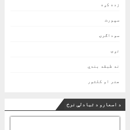
زده کړه
سپورت
سوداګرۍ
نړۍ
نه طبقه بندي
هنر او کلتور
د اسعارو د تبادلې نرخ