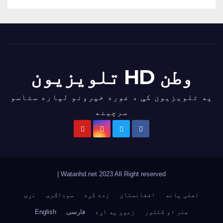
وطن HD تلویزیون
په تلویزیون کې د غوره خپرونو لپاره ستاسو
سرچینه
|
Watanhd.net 2023 All Right reserved
اصلی پانه
افغانستان
زده کړه
سوداګرۍ
نړۍ
هنر او کلتور
زموږ په اړه
فارسی
English