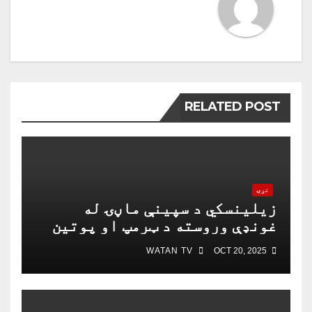
RELATED POST
نړۍ
زیلینسکي د سپینې ماڼۍ له
غونډې وروسته د ټرمپ او پوتین
په خبرو اترو کې د ګډون لپاره
WATAN TV
OCT 20, 2025
چمتو دی