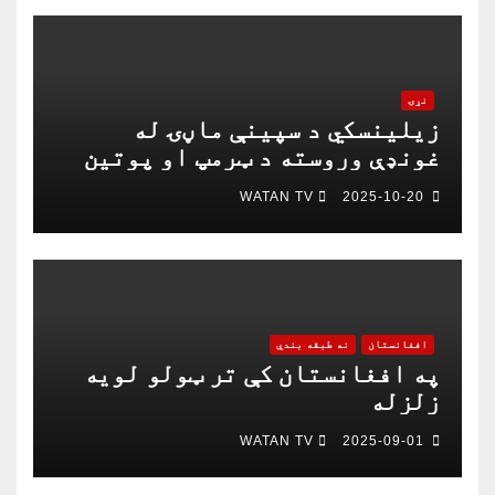
نړۍ
زیلینسکي د سپینې ماڼۍ له
غونډې وروسته د ټرمپ او پوتین
په خبرو اترو کې د ګډون لپاره
WATAN TV
2025-10-20
چمتو دی
افغانستان
نه طبقه بندي
په افغانستان کې تر ټولو لویه
زلزله
WATAN TV
2025-09-01