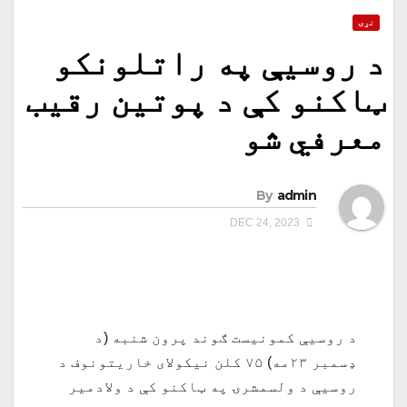
نړۍ
د روسیې په راتلونکو
ټاکنو کې د پوتین رقیب
معرفي شو
By
admin
DEC 24, 2023
د روسیې کمونیست ګوند پرون شنبه (د
ډسمبر ۲۳مه) ۷۵ کلن نیکولای خاریتونوف د
روسیې د ولسمشرۍ په ټاکنو کې د ولادمیر