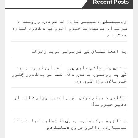
Recent Posts
زیلینسکي د سپینې ماڼۍ له غونډې وروسته د
ټرمپ او پوتین په خبرو اترو کې د ګډون لپاره
چمتو دی
په افغانستان کې تر ټولو لویه زلزله
د غزې چارواکي وايي چې د اسراییلو په برید
کې په روغتون باندې د ۱۵ کسانو په ګډون څلور
خبریالان وژل شوي دي
د کلیو د بیارغونې اوپراختیا وزارت لنډ او
دقیق خبرونه!
د ۱۰ زره میګاواټه برېښنا تولید لپاره د ۱۰
میلیارده ډالرو تړون لاسلیک شو