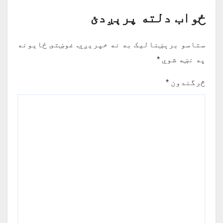
ځواب دلته پرېږدئ
ستاسو برېښناليک به نه خپريږي.
غوښتى ځایونه
په نښه شوي
*
څرگندون
*