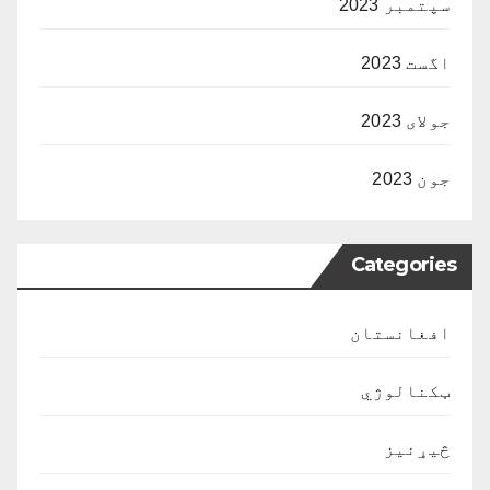
سپتمبر 2023
اگست 2023
جولای 2023
جون 2023
Categories
افغانستان
ټکنالوژي
څیړنیز