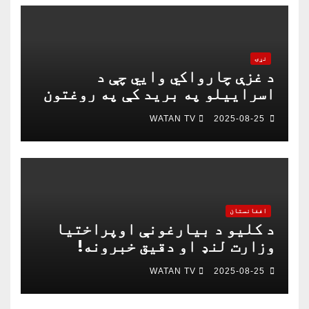
نړۍ
د غزې چارواکي وايي چې د
اسراییلو په برید کې په روغتون
باندې د ۱۵ کسانو په ګډون څلور
WATAN TV
2025-08-25
خبریالان وژل شوي دي
افغانستان
د کلیو د بیارغونې اوپراختیا
وزارت لنډ او دقیق خبرونه!
WATAN TV
2025-08-25