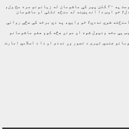
ذبیح الله مجاهد وايي، چې په افغانستان کې د ماشومانو وضعیت د پخوا پر پرتله ښه شوی او وایي؛ د پخواني حکومت په ۲۰ کلن پېر کې ماشومان له زيانونو سره مخ ول،
دل؛ خو اوس دا اندېښنه له منځه تللې او ماشومان
منځته شوي نه‌دي؛ خو وایي، په دې برخه کې هڅې روانې
س یې مخه ونیول شوه او مونږ هڅه کوو هغو ماشومانو
مانو جنسي تېری د تصور وړ نه‌دی او دا د اسلامي امارت