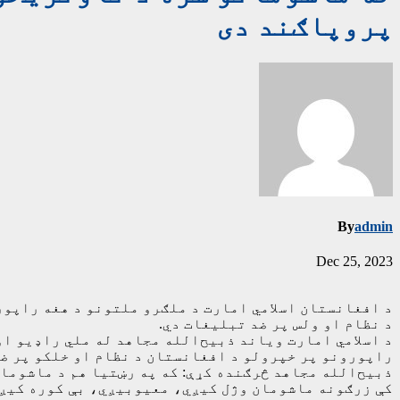
پروپاګند دی
By
admin
Dec 25, 2023
د نظام او ولس پر ضد تبلیغات دي.
د اسلامي امارت ویاند ذبیح‌الله مجاهد له ملي راډیو او
راپورونو پر خپرولو د افغانستان د نظام او خلکو پر ضد 
ذبیح‌الله مجاهد څرګنده کړې: که په رښتیا هم د ماشوما
کې زرګونه ماشومان وژل کیږي، معیوبیږي، بې کوره کیږي 