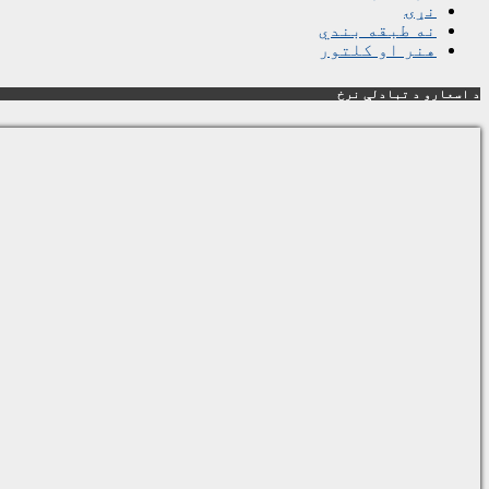
نړۍ
نه طبقه بندي
هنر او کلتور
د اسعارو د تبادلې نرخ