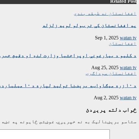
Related Post
افغانستان
نه طبقه بندي
په افغانستان کې تر ټولو لویه زلزله
Sep 1, 2025
watan tv
افغانستان
د کلیو د بیارغونې اوپراختیا وزارت لنډ او دقیق خبرو
Aug 25, 2025
watan tv
افغانستان
سوداګرۍ
د ۱۰ زره میګاواټه برېښنا تولید لپاره د ۱۰ میلیارده ډالرو تړون لاسلیک شو
Aug 2, 2025
watan tv
ځواب دلته پرېږدئ
ستاسو برېښناليک به نه خپريږي.
غوښتى ځایونه په نښه 