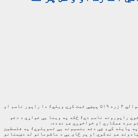
د افغانستان اسلامي امارت د ملګرو ملتونو د هغه راپور په غبرګون کې، چې د ماشومانو پر وړاندې یې د تاوتریخوالي ۴ زره ۵۱۹ پېښې ثبت کړي ویلي؛ دا راپور ناسم او
ي راپورونه ناسم دي؛ ځکه په ​​وينا یې غواړي د دغو
 سره همکاري او خواخوږي هم نه‌ده.
 په پایله کې، چې دغه بنسټونه یې تمویلوي؛ په فلسطین
ادونه هم نه‌کوي او پر ځای یې د ماشومانو له دښمنانو