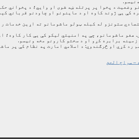
‌نیسو.
ره کې یې ژوند کاوه او د ماينونو او چاودنو قرباني کې
قتصادي ستونزو له کبله ټولو ماشومانو ته اړین خدمات را
 هغو ماشومانو، چې په امنيتي ليکو کې يې کار کاوه؛ او
زمینه برابره کړو او د سختو کارونو مخه ونيسو.
 رد کړې او څرګندوي: د اسلامي امارت په نظام کې پر ماشو
 – سراج الحق