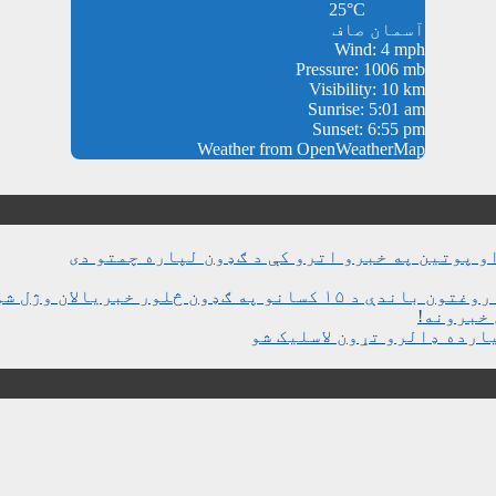
25°C
آسمان صاف
Wind: 4 mph
Pressure: 1006 mb
Visibility: 10 km
Sunrise: 5:01 am
Sunset: 6:55 pm
Weather from OpenWeatherMap
و پوتین په خبرو اترو کې د ګډون لپاره چمتو دی
ن څلور خبریالان وژل شوي دي
خبرونه!