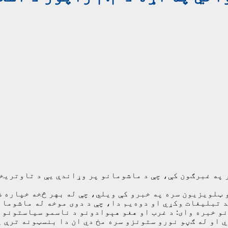
 ټلویزیون سره په خبرو کې ویلي، چې له بهر څخه خپاره شو
تبليغات وکړي او دوه‌يم دا، چې د دوی موخه له ماشومانو
نو خبره وای: د غرب او هغو هېوادونو د ناسمو سیاستونو
او له ګڼو نورو ستونزو سره مخ دي ان دا بنسټونه ترې ی