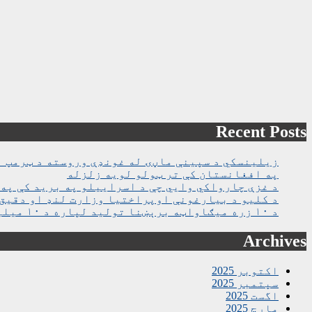
Recent Posts
زیلینسکي د سپینې ماڼۍ له غونډې وروسته د ټرمپ ا
په افغانستان کې تر ټولو لویه زلزله
د غزې چارواکي وايي چې د اسراییلو په برید کې په روغتون باندې د ۱۵ کسانو په ګډو
د کلیو د بیارغونې اوپراختیا وزارت لنډ او دقیق 
د ۱۰ زره میګاواټه برېښنا تولید لپاره د ۱۰ میلیارده ډالرو تړون لاسلیک شو
Archives
اکتوبر 2025
سپتمبر 2025
اگست 2025
مارچ 2025