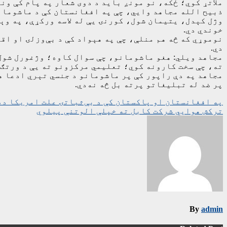
ملاتړ کوي؛ ځکه، نو مونږ باید د دوی شعار په پام کې ونه
وژل کېدل، يتيمان شول، کورنۍ يې له لاسه ورکړې، په وې
خوندي دي.
نوموړي که څه هم منلې، چې په هېواد کې د بې‌وزلۍ او ا
دي.
مجاهد ویلي: هغو ماشومانو، چې سوال کاوه؛ وژغورل شول.
ته، چې سخت کارونه کوي؛ تعليمي مرکزونو ته یې د ورتګ 
مجاهد په دې راپور کې پر ماشومانو د جنسي تېري ادعا هم
پر ضد له تبلیغاتو پرته بل څه نه‌دي.
ليکنه
په افغانستان او پاکستان کې د بې‌ثباتۍ علت امریکا ده
ترکش هوايي شرکت کابل ته خپلې الوتنې پيلوي
چليدنه
By
admin