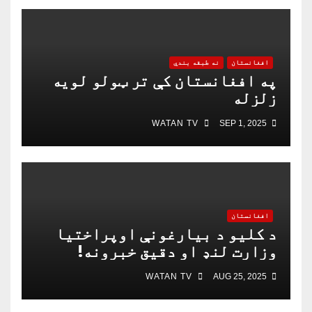
افغانستان
نه طبقه بندي
په افغانستان کې تر ټولو لویه
زلزله
WATAN TV
SEP 1, 2025
افغانستان
د کلیو د بیارغونې اوپراختیا
وزارت لنډ او دقیق خبرونه!
WATAN TV
AUG 25, 2025