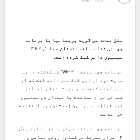
FEB 6, 2024
ملل متحد می گوید بریتانیا با برنامه
جهانی غذا در افغانستان معادل ۳۶.۵
میلیون دالر کمک کرده است.
برنامه جهانی غذا “WFP” شب گذشته در وب
سایت خود از این کمک خبر داده گفت که از
این کمک حکومت های بریتانیا و آیرلند
شمالی برای مساعدت با بیش از دو میلیون
فرد نیازمند در این زمستان سرد استفاده
خواهد شد.
برنامه جهانی غذا می گوید که با این پول
۱۳ هزار متریک تن گندم، روغن نباتی و