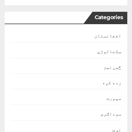
Categories
افغانستان
ټکنالوژي
څیړنیز
زده کړه
سپورت
سوداګرۍ
نړۍ