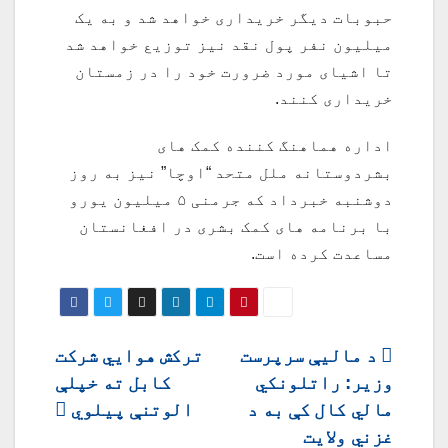
حبوبات دیگر خریداری خواهد شد و به یک
میلیون نفر پول نقد نیز توزیع خواهد شد
تا اشیای مورد ضرورت خود را در زمستان
خریداری کنند.
اداره هماهنگ کننده کمک های
بشردوستانه ملل متحد “اوچا” نیز به روز
دوشنبه خبرداد که جرمنی ۵ میلیون یورو
با برنامه های کمک بشری در افغانستان
مساعدت کرده است.
ليکنه
د مالیې سرپرست
ترکش هوايي شرکت
وزیر: راتلونکي
کابل ته خپلې
چليدنه
مالي کال کې به د
الوتنې پيلوي
غزني ولایت