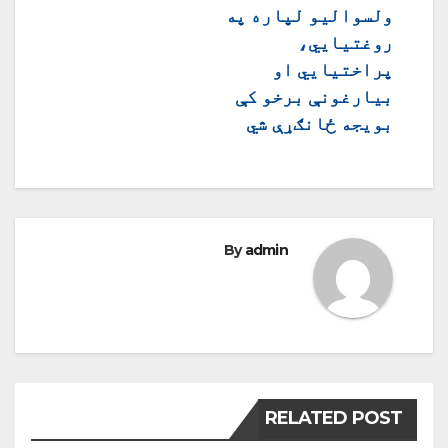
ولسوالیو لپاره په
روغتیايي،
پراختیايي او
بیارغونې برخو کې
بویجه ځانګړې شي
By
admin
RELATED POST