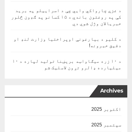
د غزې چارواکي وايي چې د اسراییلو په برید
کې په روغتون باندې د ۱۵ کسانو په ګډون څلور
خبریالان وژل شوي دي
د کلیو د بیارغونې اوپراختیا وزارت لنډ او
دقیق خبرونه!
د ۱۰ زره میګاواټه برېښنا تولید لپاره د ۱۰
میلیارده ډالرو تړون لاسلیک شو
Archives
اکتوبر 2025
سپتمبر 2025