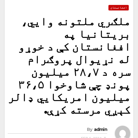
افغانستان
ملګري ملتونه وايي،
بریتانیا په
افغانستان کې د خوړو
له نړیوال پروګرام
سره د ۲۸،۷ میلیون
پونډ چې شاوخوا ۳۶،۵
میلیون امریکايي ډالر
کېږي مرسته کړې.
By
admin