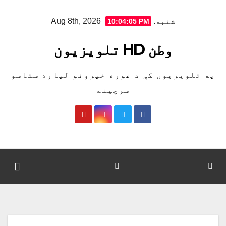
Ski
شنبه. Aug 8th, 2026
10:04:05 PM
t
conten
وطن HD تلویزیون
په تلویزیون کې د غوره خپرونو لپاره ستاسو
سرچینه