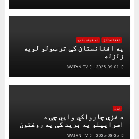
چمتو دی
افغانستان
نه طبقه بندي
په افغانستان کې تر ټولو لویه
زلزله
WATAN TV
2025-09-01
نړۍ
د غزې چارواکي وايي چې د
اسراییلو په برید کې په روغتون
باندې د ۱۵ کسانو په ګډون څلور
WATAN TV
2025-08-25