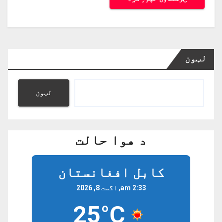
لټون
لټون
د هوا حالت
کابل افغانستان
2:33 am, اگست 8, 2026
25°C