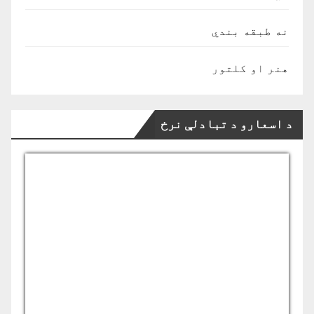
نه طبقه بندي
هنر او کلتور
د اسعارو د تبادلې نرخ