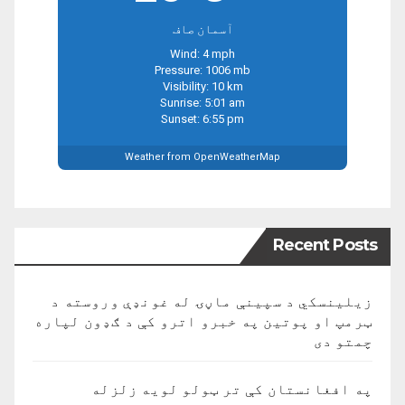
آسمان صاف
Wind: 4 mph
Pressure: 1006 mb
Visibility: 10 km
Sunrise: 5:01 am
Sunset: 6:55 pm
Weather from OpenWeatherMap
Recent Posts
زیلینسکي د سپینې ماڼۍ له غونډې وروسته د
ټرمپ او پوتین په خبرو اترو کې د ګډون لپاره
چمتو دی
په افغانستان کې تر ټولو لویه زلزله