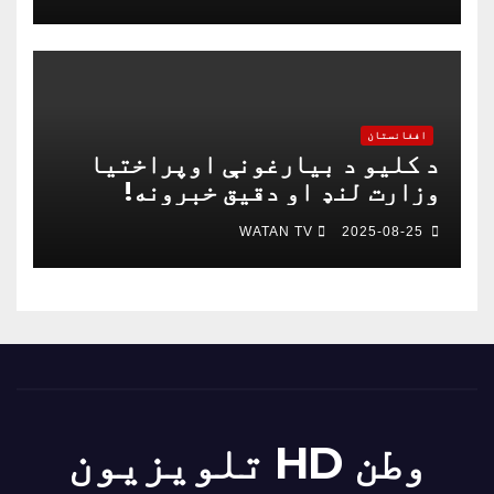
خبریالان وژل شوي دي
افغانستان
د کلیو د بیارغونې اوپراختیا
وزارت لنډ او دقیق خبرونه!
WATAN TV
2025-08-25
وطن HD تلویزیون