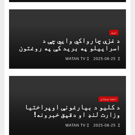
نړۍ
د غزې چارواکي وايي چې د
اسراییلو په برید کې په روغتون
باندې د ۱۵ کسانو په ګډون څلور
WATAN TV
2025-08-25
خبریالان وژل شوي دي
افغانستان
د کلیو د بیارغونې اوپراختیا
وزارت لنډ او دقیق خبرونه!
WATAN TV
2025-08-25