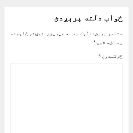
ځواب دلته پرېږدئ
ستاسو برېښناليک به نه خپريږي.
غوښتى ځایونه
په نښه شوي
*
څرگندون
*