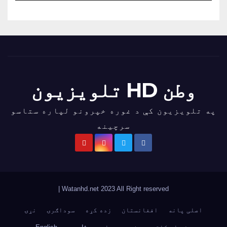
وطن HD تلویزیون
په تلویزیون کې د غوره خپرونو لپاره ستاسو
سرچینه
|
Watanhd.net 2023 All Right reserved
اصلی پانه
افغانستان
زده کړه
سوداګرۍ
نړۍ