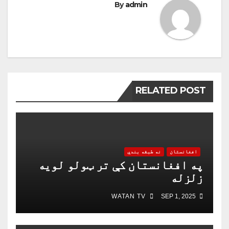
By
admin
RELATED POST
افغانستان
نه طبقه بندي
په افغانستان کې تر ټولو لویه
زلزله
WATAN TV
SEP 1, 2025