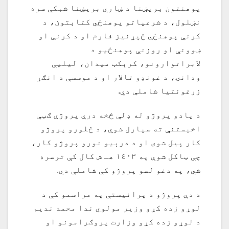
پوهنتون بریښنا د ښاري بریښنا شبکې سره
نښلول، د شرعياتو پوهنځي کتابتون، د
کرنې پوهنځي څېړنيز فارم او د کرنې او
ښوونې او روزنې پوهنځيو د
لابراتوارونو، کرېکټ میدان، ليليې
ودانۍ، د غونډو تالار او د موسسې د انګړ
زرغونتیا شاملې دي.
د يادو پروژو له ډلې څخه درې پروژې ګټې
اخيستنې ته سپارل شوي، د څلورو پروژو
کار پيل شوی او د درېيو نورو پروژو کار،
چې ټاکل شوې په ١٤٠٣ هـ ش کال کې ترسره
شي، په دغو لسو پروژو کې شاملې دي.
د دې پروژو د پرانيستې په مراسمو کې د
لوړو زده کړو وزير مولوي ندا محمد نديم
د لوړو زده کړو وزارت پروګرامونو او