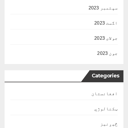
سپتمبر 2023
اگست 2023
جولای 2023
جون 2023
Categories
افغانستان
ټکنالوژي
څیړنیز