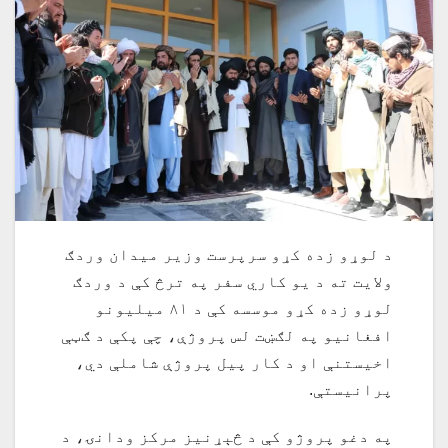
د لوړو زده کړو سرپرست وزير ميدان وردګ
ولایت ته د یو کاري سفر په ترڅ کې د وردګ
لوړو زده کړو موسسه کې د ۸۱ ميليونو
افغانيو په لګښت لس پروژې، چې پکې د ګټې
اخیستنې او د کار پیل پروژې شاملې دي،
پرانيستې.
په دغو پروژو کې د څېړنيز مرکز ودانۍ، د