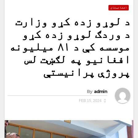
افغانستان
د لوړو زده کړو وزارت
د وردګ لوړو زده کړو
موسسه کې د ۸۱ میلیونه
افغانیو په لګښت لس
پروژې پرانیستې
By
admin
FEB 15, 2024