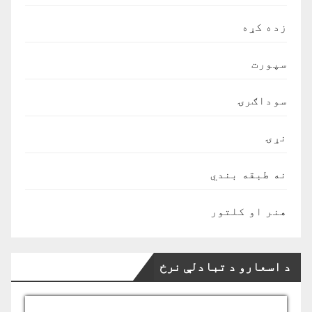
زده کړه
سپورت
سوداګرۍ
نړۍ
نه طبقه بندي
هنر او کلتور
د اسعارو د تبادلې نرخ