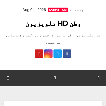
Ski
یکشنبه. Aug 9th, 2026
5:39:31 AM
t
conten
وطن HD تلویزیون
په تلویزیون کې د غوره خپرونو لپاره ستاسو
سرچینه