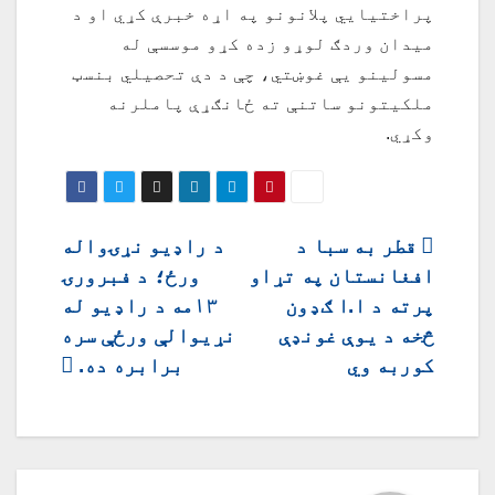
پراختیايي پلانونو په اړه خبرې کړي او د
میدان وردګ لوړو زده کړو موسسې له
مسولينو يې غوښتي، چې د دې تحصیلي بنسټ
ملکیتونو ساتنې ته ځانګړې پاملرنه
وکړي.
ليکنه
قطر به سبا د
د راډیو نړۍواله
افغانستان په تړاو
ورځ؛ د فبرورۍ
چليدنه
پرته د ا.ا ګډون
۱۳مه د راډیو له
څخه د یوې غونډې
نړیوالې ورځې سره
کوربه وي
برابره ده.