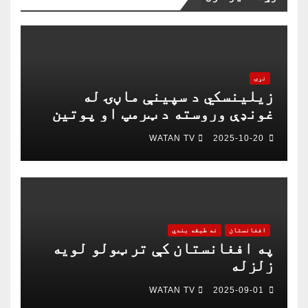
نړۍ
زیلینسکي د سپینې ماڼۍ له
غونډې وروسته د ټرمپ او پوتین
په خبرو اترو کې د ګډون لپاره
WATAN TV
2025-10-20
چمتو دی
افغانستان
نه طبقه بندي
په افغانستان کې تر ټولو لویه
زلزله
WATAN TV
2025-09-01