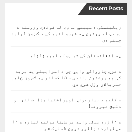
Recent Posts
زیلینسکي د سپینې ماڼۍ له غونډې وروسته د
ټرمپ او پوتین په خبرو اترو کې د ګډون لپاره
چمتو دی
په افغانستان کې تر ټولو لویه زلزله
د غزې چارواکي وايي چې د اسراییلو په برید
کې په روغتون باندې د ۱۵ کسانو په ګډون څلور
خبریالان وژل شوي دي
د کلیو د بیارغونې اوپراختیا وزارت لنډ او
دقیق خبرونه!
د ۱۰ زره میګاواټه برېښنا تولید لپاره د ۱۰
میلیارده ډالرو تړون لاسلیک شو