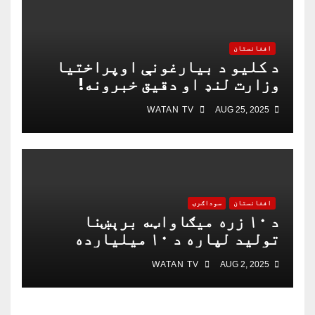
افغانستان
د کلیو د بیارغونې اوپراختیا
وزارت لنډ او دقیق خبرونه!
WATAN TV
AUG 25, 2025
افغانستان
سوداګرۍ
د ۱۰ زره میګاواټه برېښنا
تولید لپاره د ۱۰ میلیارده
ډالرو تړون لاسلیک شو
WATAN TV
AUG 2, 2025