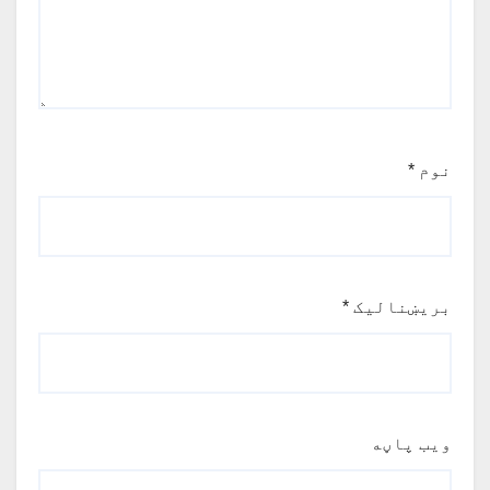
نوم
*
بریښنالیک
*
ویب پاڼه