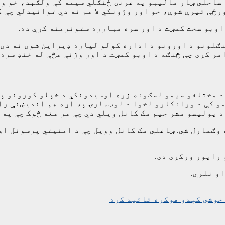
د ساحلي ښار مالیبو په غرنۍ ځنګلي سیمه کې ولګېد، خو و
رځې تیرې شوې، خو اور وژونکي لا هم نه دي توانیدلي چې ک
 اوبو سخت کمښت د اور سره مبارزه ستونزمنه کړې ده.
نګلونو د اورونو د اداره کولو لپاره ډیزاین شوی نه دی.
 کړی چې څنګه د اوبو کمښت د اور وژنې هڅې له خنډ سره م
 د مختلفو سیمو لسګونه زره اوسیدونکي د خپلو کورونو پر
و کې د ورانکارو لخوا د لوټمارۍ په اړه هم اندیښنې راپو
د پولیسو مشر جیم مک کانل ویلي دي چې هر هغه څوک چې په غ
 ګزمې لپاره وګمارل شي. ښاغلي مک کانل وویل چې د امنیتي پرس
 راپور ورکړی دی.
و نلري.
 خوشي کېدو هوکړه تائید کړه