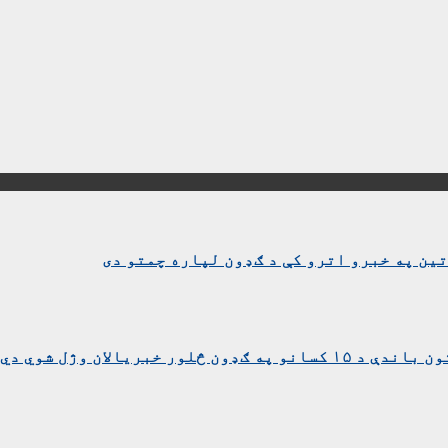
ین په خبرو اترو کې د ګډون لپاره چمتو دی
بریالان وژل شوي دي