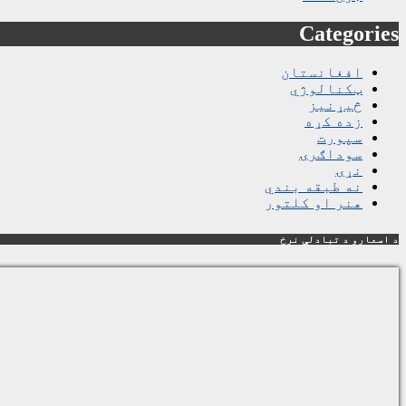
Categories
افغانستان
ټکنالوژي
څیړنیز
زده کړه
سپورت
سوداګرۍ
نړۍ
نه طبقه بندي
هنر او کلتور
د اسعارو د تبادلې نرخ