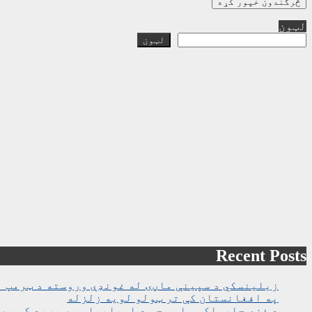
لټون
لټون
Recent Posts
زیلینسکي د سپینې ماڼۍ له غونډې وروسته د ټرمپ ا
په افغانستان کې تر ټولو لویه زلزله
د غزې چارواکي وايي چې د اسراییلو په برید کې په روغتون باندې د ۱۵ کسانو په ګډو