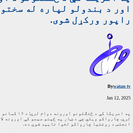
راپور ورکړل شوی.
By
watan tv
Jan 12, 2025
په امریکا 
انجلس د روغتیا چارواکو لخوا تایید شوې ده.