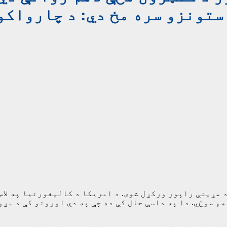
کې د ځنګلونو اورونه دوام لري: د ۱۶ کسانو د مړینې راپور ورکړل شوی. د امریک