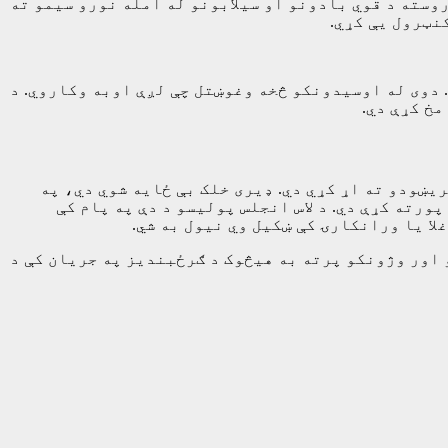
روسته د قوي بادونو او سیلابونو له امله نورو سیمو ته
نټرول یې کړي.
 دوی له اوسیدونکو څخه وغوښتل چې لږې اوبه وکاروي. د
خ کړې دي.
یښودو ته اړ کړي دي. ډیری خلک بې ځایه شوي دي، په
رته کړې دي. د لاس انجلس پولیسو د دې په پام کې
لا یا ورانکارۍ کې ښکیل وي نیول به شي.
ونل او اور وژونکو پرته به هیڅوک د ګرځبندیز په جریان کې د