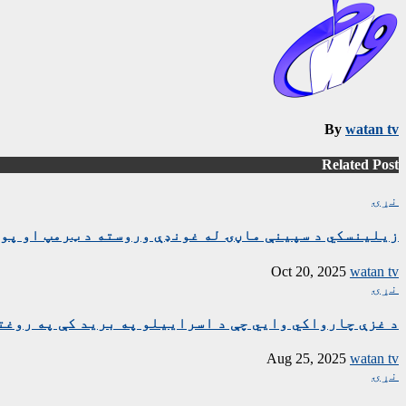
By
watan tv
Related Post
نړۍ
زیلینسکي د سپینې ماڼۍ له غونډې وروسته د ټرمپ او پوت
Oct 20, 2025
watan tv
نړۍ
د غزې چارواکي وايي چې د اسراییلو په برید کې په روغتون باندې د ۱۵ کسانو په ګډون څلور خ
Aug 25, 2025
watan tv
نړۍ