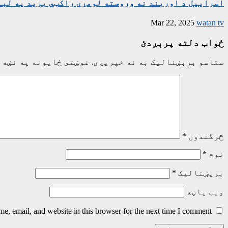
اسراییل د اوربند نه وروسته لومړي راکټي برید په لبن
Mar 22, 2025
watan tv
ځواب دلته پرېږدئ
ستاسو برېښناليک به نه خپريږي.
غوښتى ځایونه په نښه 
څرگندون
*
نوم
*
بریښنالیک
*
ویب پاڼه
, email, and website in this browser for the next time I comment.