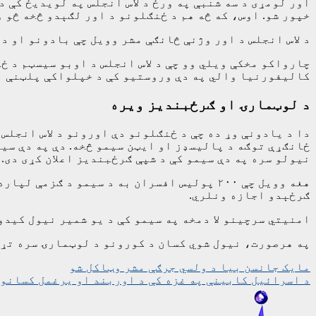
اور لومړی د سه شنبې په ورځ د لاس انجلس په لویدیځ کې 
خپور شو. اوس، که څه هم د ځنګلونو د اور لګېدو څخه څو و
د لاس انجلس د اور وژنې څانګې مشر وویل چې بادونو او د
چارواکو مخکې ویلي وو چې د لاس انجلس د اوبو سیسټم د ځ
کالیفورنیا والي په دې وروستیو کې د خپلواکې پلټنې امر
د لوټمارۍ او ګرځبندیز ویره
دا د یادونې وړ ده چې د ځنګلونو دې اورونو د لاس انجلس
ځانګړې توګه د پالیسډز او ایټن سیمو څخه. دې په دې سیم
نیولو سره په دې سیمو کې د شپې ګرځبندیز اعلان کړی دی. 
هغه وویل چې ۲۰۰ پولیس افسران به د سیمو د
ګرځېدو اجازه ونلري.
امنیتي سرچینو لا دمخه په سیمو کې د یو شمیر نیول کیدو
په هرصورت، نیول شوي کسان د کورونو د لوټمارۍ سره تړا
ليکنه
مایک جانسن بیا د ولسي جرګې مشر وټاکل شو
د اسرائیل کابینې په غزه کې د اوربند او یرغمل کسانو
چليدنه