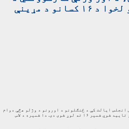
اور د بندولو لپاره له سختو ستونزو سره مخ دي: د چارواکو لخوا د ۱۶ کسانو د مړینې
ا د کالیفورنیا په لاس انجلس ایالت کې د ځنګلونو د اورونو د وژلو هڅې دوام
لري. چارواکو ویلي چې د ښار په ځینو سیمو کې اورونه لا هم سوځي. دا په داسې حال کې ده چې په دې اورونو کې د مړو تایید شوي شمېر ۱۶ ته لوړ شوی دی. دا شمېره د لاس