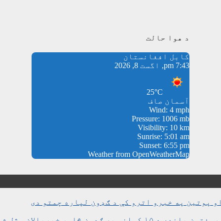
د هوا حالت
کابل افغانستان
7:43 pm, اگست 8, 2026
25°C
آسمان صاف
Wind: 4 mph
Pressure: 1006 mb
Visibility: 10 km
Sunrise: 5:01 am
Sunset: 6:55 pm
Weather from OpenWeatherMap
و پوتین په خبرو اترو کې د ګډون لپاره چمتو دی
ن څلور خبریالان وژل شوي دي