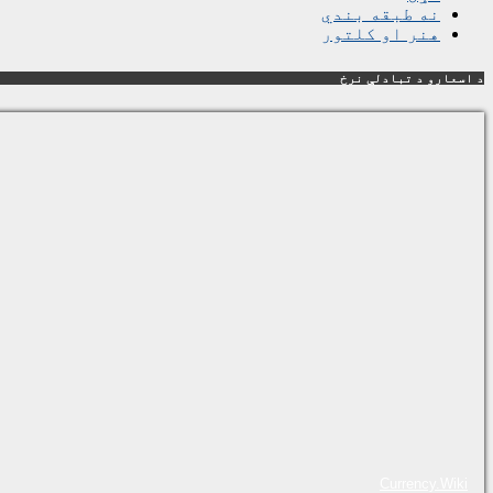
نه طبقه بندي
هنر او کلتور
د اسعارو د تبادلې نرخ
Currency.Wiki