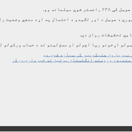
میلمانه وو.
رې د هوټل د اور لګېدو د احتمال په اړه منفي وضعیت را
ایي تحقیقات روان دي.
 ټولو اړخونو رڼا اچولو او مسؤلینو ته د حساب ورکولو ل
 میرین ون هلیکوپټر کې سپاره شوی دی
استنیدو وروسته انګلستان پوتین ته خبرداری ورکړ