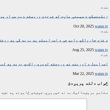
نړۍ
زیلینسکي د سپینې ماڼۍ له غونډې وروسته د ټرمپ او پوت
Oct 20, 2025
watan tv
نړۍ
د غزې چارواکي وايي چې د اسراییلو په برید کې په روغتون باندې د ۱۵ کسانو په ګډون څلور خ
Aug 25, 2025
watan tv
نړۍ
اسراییل د اوربند نه وروسته لومړي راکټي برید په لبن
Mar 22, 2025
watan tv
ځواب دلته پرېږدئ
ستاسو برېښناليک به نه خپريږي.
غوښتى ځایونه په نښه 