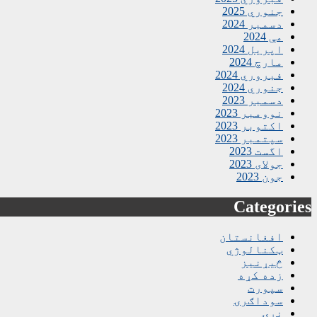
جنوري 2025
دسمبر 2024
مې 2024
اپریل 2024
مارچ 2024
فبروري 2024
جنوري 2024
دسمبر 2023
نوومبر 2023
اکتوبر 2023
سپتمبر 2023
اگست 2023
جولای 2023
جون 2023
Categories
افغانستان
ټکنالوژي
څیړنیز
زده کړه
سپورت
سوداګرۍ
نړۍ