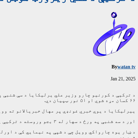
By
watan tv
Jan 21, 2025
د ترکیې د کورنیو چارو وزیر علي یرلیکایا د سې شنبې پ
۶۶ کسان مړه شوي او ۵۱ نور ټپیان دي.
ییرلیکایا د یوې خبري غونډې پر مهال خبریالانو ته وویل: “موږ په
اور د سه شنبې په ورځ د سهار له ۳ بجو وروسته د ترکیې په شمال لویدیځ کې د ریزورټ په یوه هوټل ګرانډ کارتال کې ولګېد.
شوي دي.