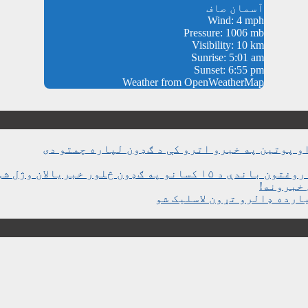
آسمان صاف
Wind: 4 mph
Pressure: 1006 mb
Visibility: 10 km
Sunrise: 5:01 am
Sunset: 6:55 pm
Weather from OpenWeatherMap
و پوتین په خبرو اترو کې د ګډون لپاره چمتو دی
ن څلور خبریالان وژل شوي دي
خبرونه!