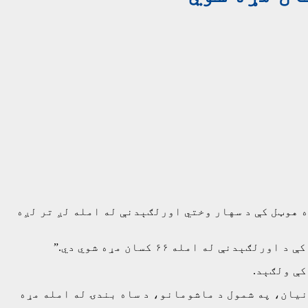
 هوټل کې د سهار وختي اورلګېدنې له امله لږ تر لږه
ه امله ۶۶ کسان مړه شوي دي.”
یمایي کې د اورلګېدنې وروسته، د ځایي وخت شاوخوا ۳:۲۷ بجې، ډیری قربانیان، په شمول د ماشومانو، د ساه بندۍ له امله مړه