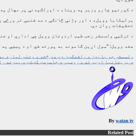
د کورنیو چارو وزیر په وینا، د اورلګېدنې پر مهال په هوټل کې ۲۳۸ راجستر شوي 
یرلیکایا وویل، د اور وژنې څانګې د سه شنبې تر ورځې پو
تحقیقات روان دي.
د ترکیې ولسمشر رجب طیب اردوغان وویل چې اداري او جن
هغه وویل: “ټول اړین ګامونه به پورته شي او د پیښې په
ليکنه
ولسمشر جو بایډن د واشنګټن ډي سي څخه د وتلو لپاره په
د بریتانیا اوبو ته د روسیې د جاسوسۍ کښتۍ د بیرته ر
چليدنه
By
watan tv
Related Post