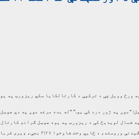
ه ورځ وویل چې د ترکیې د کارتالکایا سکي ریزورټ په یوه
 ژور درد کې یو.” “له بده مرغه موږ په دې هوټل کې د اورلګېدنې ل
د ښار یوه چارواکي وویل چې د شپې په ن