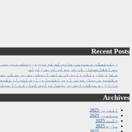
Recent Posts
زیلینسکي د سپینې ماڼۍ له غونډې وروسته د ټرمپ ا
په افغانستان کې تر ټولو لویه زلزله
د غزې چارواکي وايي چې د اسراییلو په برید کې په روغتون باندې د ۱۵ کسانو په ګډو
د کلیو د بیارغونې اوپراختیا وزارت لنډ او دقیق 
د ۱۰ زره میګاواټه برېښنا تولید لپاره د ۱۰ میلیارده ډالرو تړون لاسلیک شو
Archives
اکتوبر 2025
سپتمبر 2025
اگست 2025
مارچ 2025
فبروري 2025