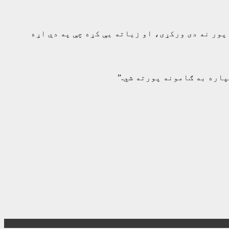
پور نه دی ورکړی، او زیاته یې کړه چې په دې اړه
پاره به ګامونه پورته شي.”