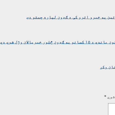
ین په خبرو اترو کې د ګډون لپاره چمتو دی
بریالان وژل شوي دي
ان وکړ
شوي
*