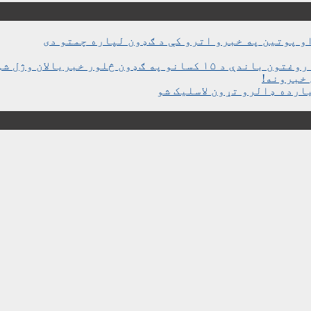
و پوتین په خبرو اترو کې د ګډون لپاره چمتو دی
ن څلور خبریالان وژل شوي دي
خبرونه!