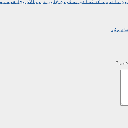
بریالان وژل شوي دي
ان وکړ
شوي
*