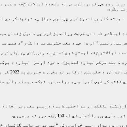
بریا وه، چې لومړیتوب یې له متحده ایالاتو څخه د غیر 
نه وکړه.
د ورته کار وړاندیز کړی چې اوس مهال په توقیف کې دي او
ه ایالاتو ته د دې فرصت وړاندیز کړی چې د خپل زندان سیس
مین ونیسي” او دا چې د هغه حکومت به دا کار “د فیس په ب
ده ایالاتو څخه ایستل شوي کسان به پکې ځای پر ځای کړي: 
ۍ د بند مرکز لپاره لنډیز)، د جرم او سزا لپاره د بوکی
 د جنوري په 2023 کې پرانستل شو او 40,000 بندیان پکې ځای پر ځای کولی شي.
 تختو کې خوب کوي او په دوامداره توګه د وسله والو سا
وازې کله ناکله او په احتیاط سره د رسمي سفرونو اجازه 
رکړ “چیرته چې تاسو 10 کسان ځای کولی شئ، تاسو 20 ځای کولی شئ”.