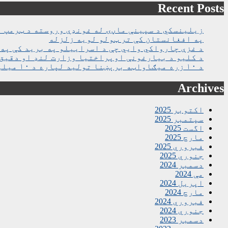
Recent Posts
زیلینسکي د سپینې ماڼۍ له غونډې وروسته د ټرمپ ا
په افغانستان کې تر ټولو لویه زلزله
د غزې چارواکي وايي چې د اسراییلو په برید کې په روغتون باندې د ۱۵ کسانو په ګډو
د کلیو د بیارغونې اوپراختیا وزارت لنډ او دقیق 
د ۱۰ زره میګاواټه برېښنا تولید لپاره د ۱۰ میلیارده ډالرو تړون لاسلیک شو
Archives
اکتوبر 2025
سپتمبر 2025
اگست 2025
مارچ 2025
فبروري 2025
جنوري 2025
دسمبر 2024
مې 2024
اپریل 2024
مارچ 2024
فبروري 2024
جنوري 2024
دسمبر 2023