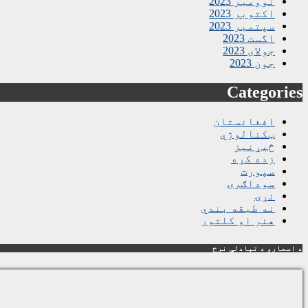
نوومبر 2023
اکتوبر 2023
سپتمبر 2023
اگست 2023
جولای 2023
جون 2023
Categories
افغانستان
ټکنالوژي
څیړنیز
زده کړه
سپورت
سوداګرۍ
نړۍ
نه طبقه بندي
هنر او کلتور
د اسعارو د تبادلې نرخ