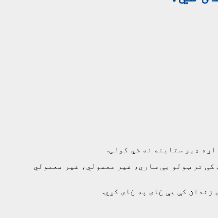
اړه ډیر ستاینه نه شي کولی.
 کې تر ټولو بې ساري، غیر معمولي، غیر معمولي
زندان کې یې ځای په ځای کړي.