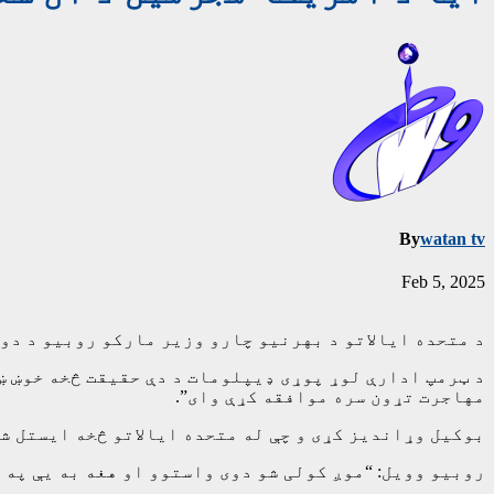
By
watan tv
Feb 5, 2025
د متحده ایالاتو د بهرنیو چارو وزیر مارکو روبیو د دوش
د ټرمپ ادارې لوړ پوړی ډیپلومات د دې حقیقت څخه خوښ ښ
مهاجرت تړون سره موافقه کړې وای”.
بوکیل وړاندیز کړی و چې له متحده ایالاتو څخه ایستل شو
روبیو وویل: “موږ کولی شو دوی واستوو او هغه به یې په 