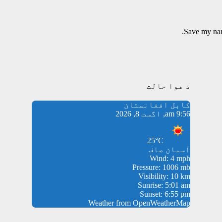
Save my name
د هوا حالت
کابل افغانستان
9:56 am, اگست 8, 2026
25°C
آسمان صاف
Wind: 4 mph
Pressure: 1006 mb
Visibility: 10 km
Sunrise: 5:01 am
Sunset: 6:55 pm
Weather from OpenWeatherMap