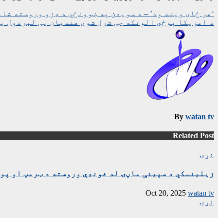
ليکنه
‘هر ځای وینه وه’ – د سویډن په ښوونځي د ډزو وروسته شا
د امریکا پوځي الوتکه چې شړل شوي هنديان یې لېږدول پ
چليدنه
By
watan tv
Related Post
نړۍ
زیلینسکي د سپینې ماڼۍ له غونډې وروسته د ټرمپ او پوت
Oct 20, 2025
watan tv
نړۍ