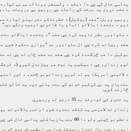
پداسې حال کې چې دا دمخه د ولسمشر ډونالډ ټرمپ لپاره 
د هغه تړون په برخه کې راغله چې روبیو یې وروسته یادو
روبیو وویل: “هغه [بوکیل] د خطرناکو مجرمینو لپاره هم 
دوی د متحده ایالاتو اتباع یا قانوني اوسیدونکي دي.”
د سلواډور مشر تایید کړه چې هغه “د متحده ایالاتو متحد
هغه روښانه کړه چې ال سلواډور به “یوازې محکوم شوي مجر
بوکیل دا هم څرګنده کړه چې هغه به هغه ځای ته چې له متح
لوی زندان، چې د سیکوټ په نوم هم پیژندل کیږي (د ترهګر
د لاتینې امریکا یو له لویو زندانونو څخه، د لوړ امنیت زندان، د حکومتي ارقامو له مخې،
بندیان په بې کړکیو خونو کې بند پاتې دي، په خالي فلزي
څارنه کوي.
په حجرو کې تودوخه به 35 درجو ته ورسیږي.
زندان ته لاسرسی په کلکه محدود شوی او خبریالانو ته ی
د حقونو ځینې ډلو دا 80 بندیان ټاکلي پداسې حال کې چې نور وايي چې دا کولی شي له 150 څخه ډیر ته ورسیږي.
زموږ د خبریال لخوا وپوښتل شول چې اعظمي ظرفیت څومره دی، د زندان رییس ځواب و