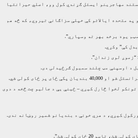
مستند مهاجرینو ایستل ګړندي کول وو، اصلي حیرانتیا
 په متحده ایالاتو کې خپلې سزاګانې تیروي، که څه هم
ټم یوه برخه بهر ته وسپاري”.
دل کې” وکړي.
“زموږ لوی زندان”.
ل د اوسپنې مټ چلند سمبول ګرځیدلی دی.
تونکو لخوا څارل کیږي – ځینې یې د جالیو چت څخه د دوی
ورکول کیږي، د هرې خونې د بندیانو شمیر روښانه ندی.