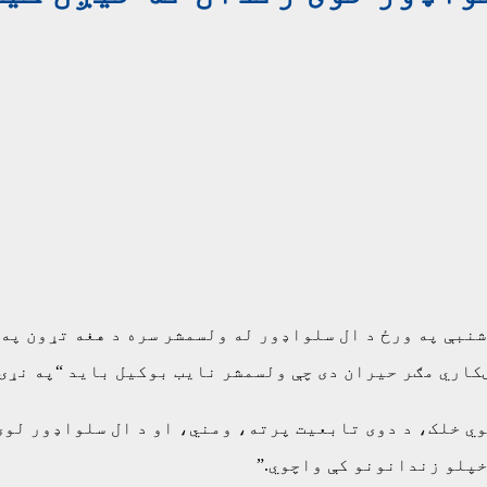
نبې په ورځ د ال سلواډور له ولسمشر سره د هغه تړون په 
کاري مګر حیران دی چې ولسمشر نایب بوکیل باید “په نړۍ
ي خلک، د دوی تابعیت پرته، ومني، او د ال سلواډور لوی 
خپلو زندانونو کې واچوي.”