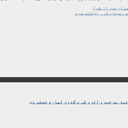
هدان حیران شول
ه پنجاب کې راښکته شوه
ین په خبرو اترو کې د ګډون لپاره چمتو دی