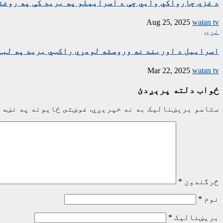
د غزې چارواکي وايي چې د اسراییلو په برید کې په روغتون باندې د ۱۵ کسانو په ګډون څلور خ
Aug 25, 2025
watan tv
نړۍ
اسراییل د اوربند نه وروسته لومړي راکټي برید په لبن
Mar 22, 2025
watan tv
ځواب دلته پرېږدئ
ستاسو برېښناليک به نه خپريږي.
غوښتى ځایونه په نښه 
څرگندون
*
نوم
*
بریښنالیک
*