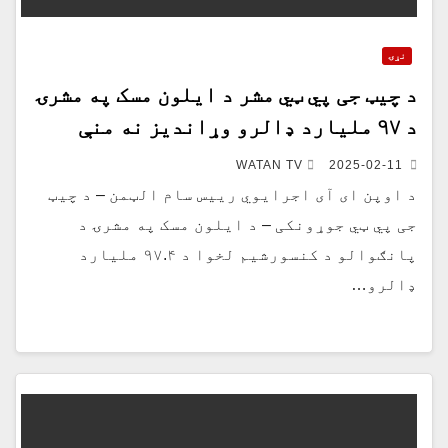
نړۍ
د چیټ جی پي ټي مشر د ایلون مسک په مشرۍ
د ۹۷ ملیارد ډالرو وړاندیز نه منې
WATAN TV
2025-02-11
د اوپن ای آی اجرایوي رییس سام الټمن – د چیټ
جی پي ټي جوړونکی – د ایلون مسک په مشرۍ د
پانګوالو د کنسورشیم لخوا د ۹۷.۴ ملیارد
ډالرو…