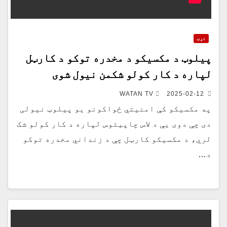
نړۍ
پیلوټ د مکسیکو د مخدره توکو د کارټل
لپاره د کار کولو شکمن نیول شوی
WATAN TV
2025-02-12
په مکسیکو کې امنیتي ځواکونو یو پیلوټ نیولی
دی چې دوی یې د لاس چاپیتوس لپاره د کار کولو شک
لري، د مکسیکو کارټل چې د زنداني مخدره توکو
د…