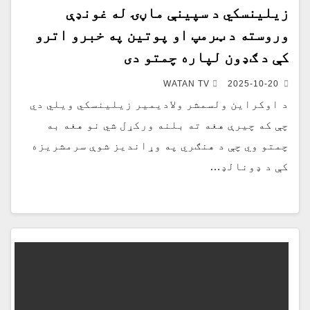
زیلینسکي د سپینې ماڼۍ له غونډې
وروسته د ټرمپ او پوتین په خبرو اترو
کې د ګډون لپاره چمتو دی
WATAN TV
2025-10-20
د اوکراین ولسمشر ولادیمیر زیلینسکي ویلي دي
چې که چیرې هغه ته بلنه ورکړل شي نو هغه به
چمتو وي چې د هنګري په وړاندیز شوې سرمشریزه
کې د ډونالډ…