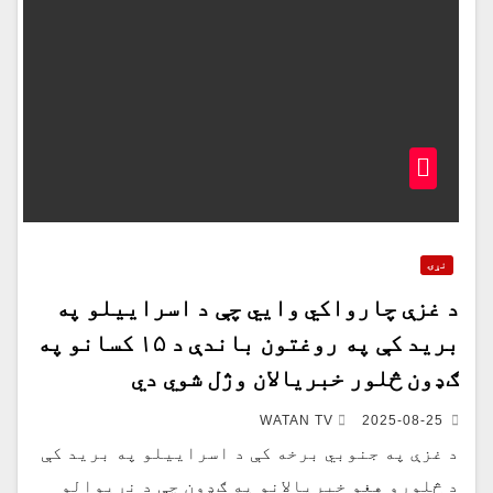
نړۍ
د غزې چارواکي وايي چې د اسراییلو په
برید کې په روغتون باندې د ۱۵ کسانو په
ګډون څلور خبریالان وژل شوي دي
WATAN TV
2025-08-25
د غزې په جنوبي برخه کې د اسراییلو په برید کې
د څلورو هغو خبریالانو په ګډون چې د نړیوالو