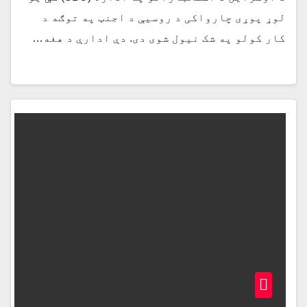
لوړ پوړی چارواکی د روسیې د اجنټ په توګه د
کار کولو په شک نیول شوی دی. دې ادارې د هغه…