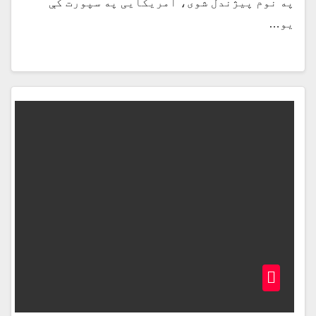
په نوم پیژندل شوی، امریکایی په سپورت کې
یو…