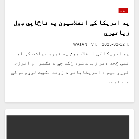
نړۍ
په امریکا کې انفلاسیون په ناڅاپي ډول
زیاتیږي
WATAN TV
2025-02-12
په امریکا کې انفلاسیون په تیره میاشت کې له
تمې څخه ډیر زیات شو، ځکه چې د هګیو او انرژۍ
لوړو بیو د امریکایانو د ژوند لګښت لوړولو کې
مرسته…