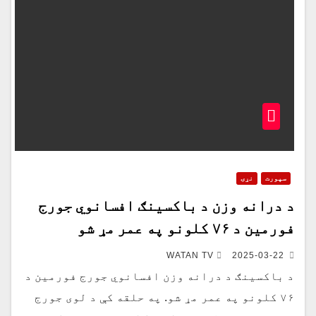
سپورت
نړۍ
د درانه وزن د باکسینګ افسانوي جورج
فورمین د ۷۶ کلونو په عمر مړ شو
WATAN TV
2025-03-22
د باکسینګ د درانه وزن افسانوي جورج فورمین د
۷۶ کلونو په عمر مړ شو. په حلقه کې د لوی جورج