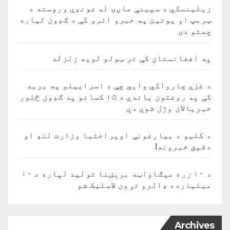
زیلینسکي د سپینې ماڼۍ له غونډې وروسته د
ټرمپ او پوتین په خبرو اترو کې د ګډون لپاره
چمتو دی
په افغانستان کې تر ټولو لویه زلزله
د غزې چارواکي وايي چې د اسراییلو په برید
کې په روغتون باندې د ۱۵ کسانو په ګډون څلور
خبریالان وژل شوي دي
د کلیو د بیارغونې اوپراختیا وزارت لنډ او
دقیق خبرونه!
د ۱۰ زره میګاواټه برېښنا تولید لپاره د ۱۰
میلیارده ډالرو تړون لاسلیک شو
Archives