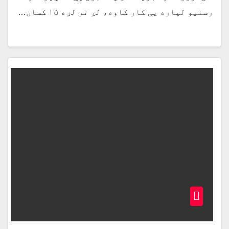
رسنیو لپاره یې کار کاوه، لږ تر لږه ۱۵ کسان…