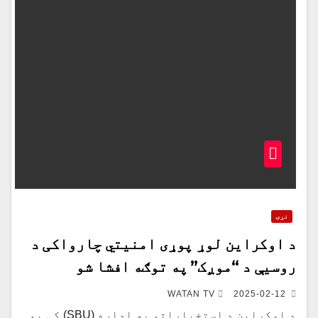
نړۍ
د اوکراین لوړ پوړی امنیتي چارواکی د
روسیې د “موږک” په توګه افشا شو
WATAN TV
2025-02-12
د اوکراین د استخباراتو په اداره (SBU) کې یو