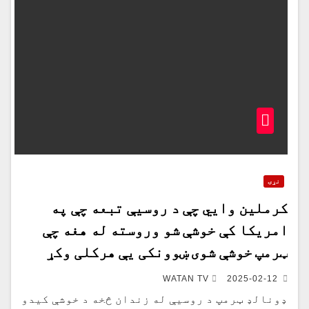
نړۍ
کرملین وايي چې د روسیې تبعه چې په
امریکا کې خوشې شو وروسته له هغه چې
ټرمپ خوشې شوی ښوونکی یې هرکلی وکړ
WATAN TV
2025-02-12
ډونالډ ټرمپ د روسیې له زندان څخه د خوشې کیدو