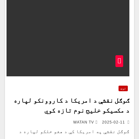
نړۍ
ګوګل نقشې د امریکا د کاروونکو لپاره
د مکسیکو خلیج نوم تازه کوي
WATAN TV
2025-02-11
ګوګل نقشې په امریکا کې د هغو خلکو لپاره د