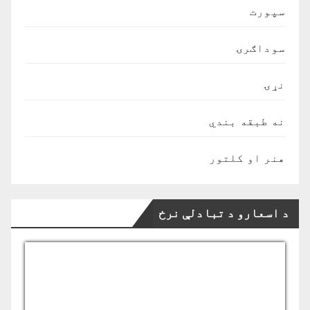
سپورت
سوداګرۍ
نړۍ
نه طبقه بندي
هنر او کلتور
د اسعارو د تبادلې نرخ