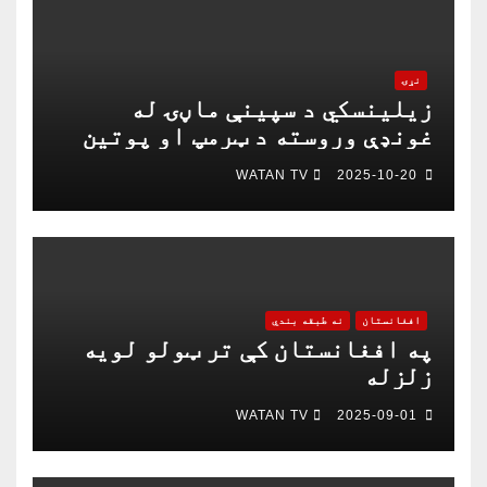
نړۍ
زیلینسکي د سپینې ماڼۍ له
غونډې وروسته د ټرمپ او پوتین
په خبرو اترو کې د ګډون لپاره
WATAN TV
2025-10-20
چمتو دی
افغانستان
نه طبقه بندي
په افغانستان کې تر ټولو لویه
زلزله
WATAN TV
2025-09-01