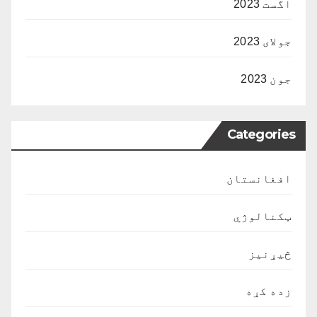
اگست 2023
جولای 2023
جون 2023
Categories
افغانستان
ټکنالوژي
څیړنیز
زده کړه