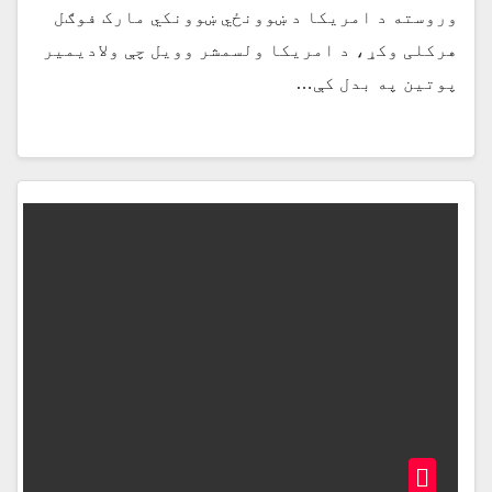
وروسته د امریکا د ښوونځي ښوونکي مارک فوګل
هرکلی وکړ، د امریکا ولسمشر وویل چې ولادیمیر
پوتین په بدل کې…