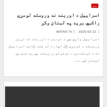
نړۍ
اسراییل د اوربند نه وروسته لومړي
راکټي برید په لبنان وکړ
WATAN TV
2025-03-22
اسراییل وايي چې د نومبر د اوربند له تړون
وروسته د لومړي ځل لپاره له هغه ځایه اسراییل
ته د توغندیو د توغولو وروسته یې په جنوبي
لبنان کې د…