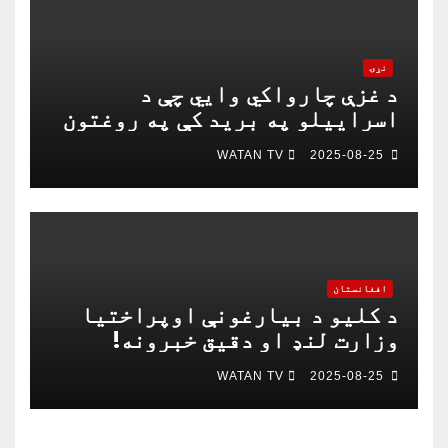
نړۍ
د غزې چارواکي وايي چې د
اسراییلو په برید کې په روغتون
باندې د ۱۵ کسانو په ګډون څلور
WATAN TV
2025-08-25
خبریالان وژل شوي دي
افغانستان
د کلیو د بیارغونې اوپراختیا
وزارت لنډ او دقیق خبرونه!
WATAN TV
2025-08-25