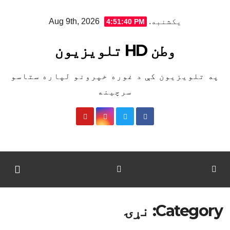
Ski
یکشنبه. Aug 9th, 2026
4:51:41 PM
t
conten
وطن HD تلویزیون
په تلویزیون کې د غوره خپرونو لپاره ستاسو
سرچینه
Category:
نړۍ