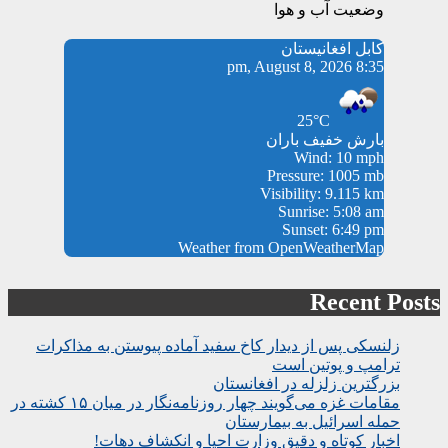
وضعیت آب و هوا
کابل افغانیستان
8:35 pm, August 8, 2026
25°C
بارش خفیف باران
Wind: 10 mph
Pressure: 1005 mb
Visibility: 9.115 km
Sunrise: 5:08 am
Sunset: 6:49 pm
Weather from OpenWeatherMap
Recent Posts
زلنسکی پس از دیدار کاخ سفید آماده پیوستن به مذاکرات
ترامپ و پوتین است
بزرگترین زلزله در افغانستان
مقامات غزه می‌گویند چهار روزنامه‌نگار در میان ۱۵ کشته در
حمله اسرائیل به بیمارستان
اخبار کوتاه و دقیق وزارت احیا و انکشاف دهات!