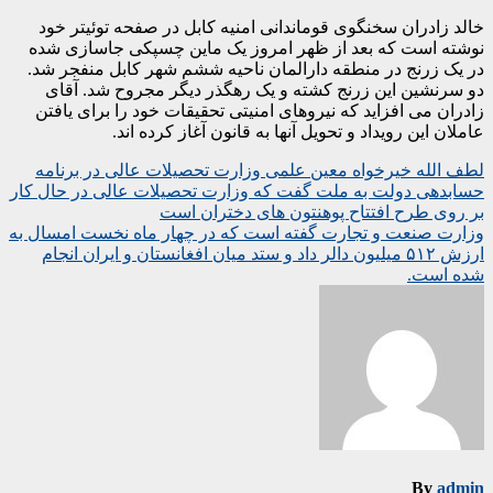
خالد زادران سخنگوی قوماندانی امنیه کابل در صفحه توئیتر خود
نوشته است که بعد از ظهر امروز یک ماین چسپکی جاسازی شده
در یک زرنج در منطقه دارالمان ناحیه ششم شهر کابل منفجر شد.
دو سرنشین این زرنج کشته و یک رهگذر دیگر مجروح شد. آقای
زادران می افزاید که نیروهای امنیتی تحقیقات خود را برای یافتن
عاملان این رویداد و تحویل آنها به قانون آغاز کرده اند.
Post
لطف الله خیرخواه معین علمی وزارت تحصیلات عالی در برنامه
حسابدهی دولت به ملت گفت که وزارت تحصیلات عالی در حال کار
navigation
بر روی طرح افتتاح پوهنتون های دختران است
وزارت صنعت و تجارت گفته است که در چهار ماه نخست امسال به
ارزش ۵۱۲ میلیون دالر داد و ستد میان افغانستان و ایران انجام
شده است.
By
admin